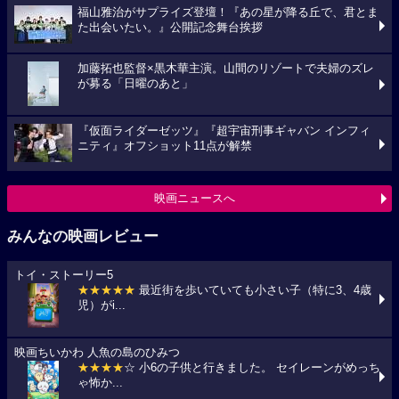
福山雅治がサプライズ登壇！『あの星が降る丘で、君とま
た出会いたい。』公開記念舞台挨拶
加藤拓也監督×黒木華主演。山間のリゾートで夫婦のズレ
が募る「日曜のあと」
『仮面ライダーゼッツ』『超宇宙刑事ギャバン インフィ
ニティ』オフショット11点が解禁
映画ニュースへ
みんなの映画レビュー
トイ・ストーリー5
★★★★★
最近街を歩いていても小さい子（特に3、4歳
児）がi...
映画ちいかわ 人魚の島のひみつ
★★★★
☆ 小6の子供と行きました。 セイレーンがめっち
ゃ怖か...