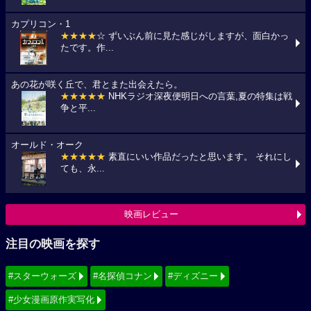
カプリコン・1
★★★★
☆ ずいぶん前に見た感じがしますが、面白かっ
たです。作...
あの花が咲く丘で、君とまた出会えたら。
★★★★★
NHKラジオ深夜便明日への言葉,夏の特集は戦
争と平...
オールド・オーク
★★★★★
素直にいい作品だったと思います。 それにし
ても、永...
映画レビュー
注目の映画を探す
#スターウォーズ
#名探偵コナン
#ディズニー
#少女漫画原作実写化