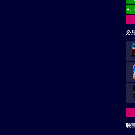
#デ
必
映