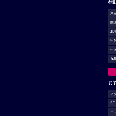
都道
東
関
北
甲
中
九
お
ア
SF
コ