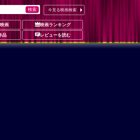
今見る映画検索
の映画
映画ランキング
作品
レビューを読む