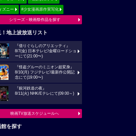
ィズニー
#少女漫画原作実写化
シリーズ・映画祭作品を探す
見！地上波放送リスト
『借りぐらしのアリエッティ』
8/7(金) 日本テレビ/金曜ロードショ
ーにて(21:00〜)
『怪盗グルーのミニオン超変身』
8/10(月) フジテレビ/最新作公開記
念にて(19:00〜)
『銀河鉄道の夜』
8/11(火) NHK/Eテレにて(09:00～)
映画TV放送スケジュールへ
画館を探す