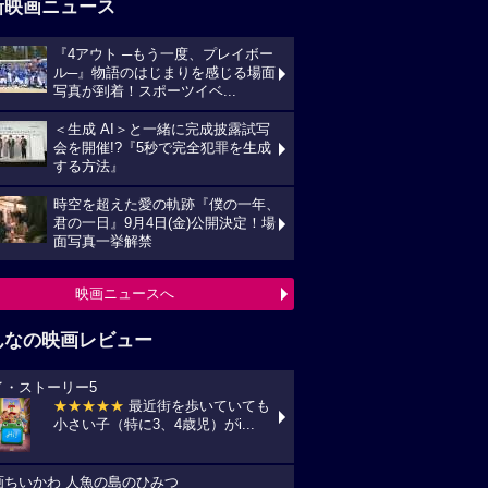
新映画ニュース
『4アウト ─もう一度、プレイボー
ル─』物語のはじまりを感じる場面
写真が到着！スポーツイベ...
＜生成 AI＞と一緒に完成披露試写
会を開催!?『5秒で完全犯罪を生成
する方法』
時空を超えた愛の軌跡『僕の一年、
君の一日』9月4日(金)公開決定！場
面写真一挙解禁
映画ニュースへ
んなの映画レビュー
イ・ストーリー5
★★★★★
最近街を歩いていても
小さい子（特に3、4歳児）がi...
画ちいかわ 人魚の島のひみつ