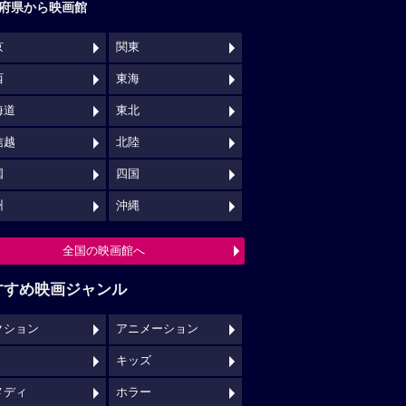
府県から映画館
京
関東
西
東海
海道
東北
信越
北陸
国
四国
州
沖縄
全国の映画館へ
すすめ映画ジャンル
クション
アニメーション
キッズ
メディ
ホラー