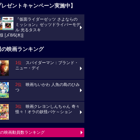
プレゼントキャンペーン実施中】
『仮面ライダーゼッツ さよならの
ミッション』ゼッツドライバーモデ
ル 光るタスキ
様 [〆8/6(木)]
週の映画ランキング
1位
スパイダーマン：ブランド・
ニュー・デイ
2位
映画ちいかわ 人魚の島のひみ
つ
3位
映画クレヨンしんちゃん 奇々
怪々！オラの妖怪バケ～ション
の映画動員数ランキング