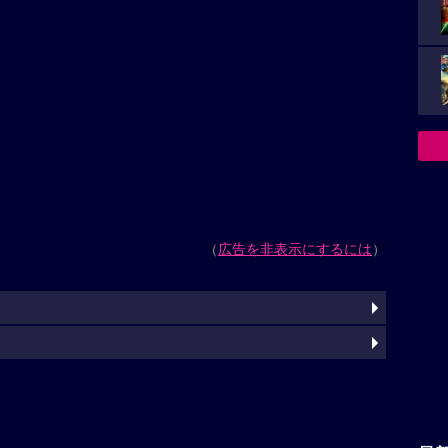
（
広告を非表示にするには
）