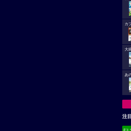
カ
大
あ
注
#ス