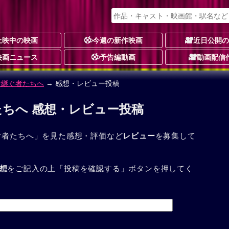
上映中の映画
今週の新作映画
近日公開
映画ニュース
予告編動画
動画配信
け継ぐ者たちへ
→ 感想・レビュー投稿
たちへ 感想・レビュー投稿
ぐ者たちへ」を見た感想・評価など
レビュー
を募集して
想
をご記入の上「投稿を確認する」ボタンを押してく