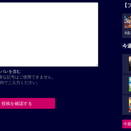
【
4名
今
タバレを含む
殊な記号はご使用できません。
以内でご入力ください。
今週