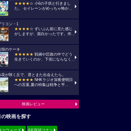
★★★★
☆ 小6の子供と行きまし
た。 セイレーンがめっちゃ怖か...
プリコン・1
★★★★
☆ ずいぶん前に見た感じ
がしますが、面白かったです。作...
統領のケーキ
★★★★★
戦禍や圧政の中でどう
生きていくのか、下劣にならなく...
の花が咲く丘で、君とまた出会えたら。
★★★★★
NHKラジオ深夜便明日
への言葉,夏の特集は戦争と平...
映画レビュー
目の映画を探す
ターウォーズ
#名探偵コナン