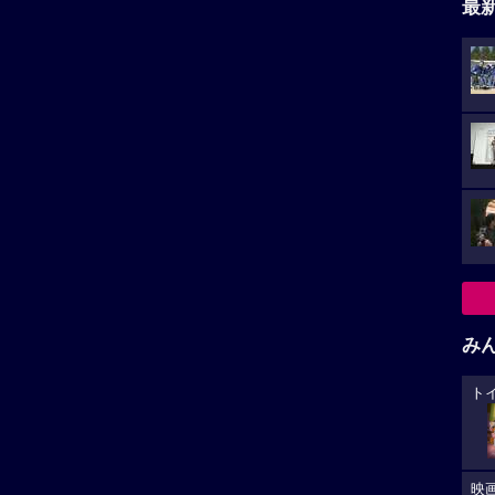
最
み
ト
映