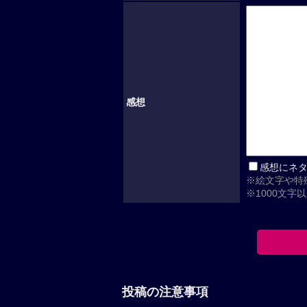
感想
感想にネ
※絵文字や特
※1000文字
投稿の注意事項