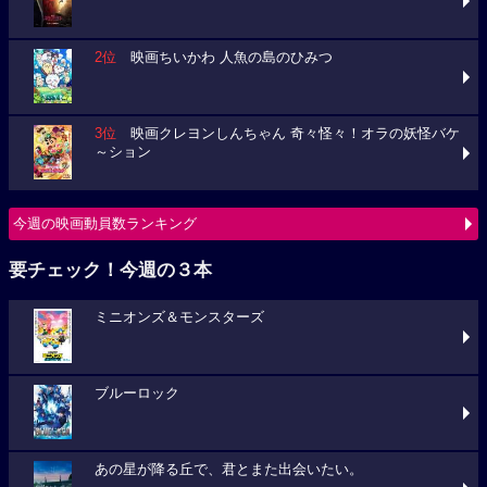
2位
映画ちいかわ 人魚の島のひみつ
3位
映画クレヨンしんちゃん 奇々怪々！オラの妖怪バケ
～ション
今週の映画動員数ランキング
要チェック！今週の３本
ミニオンズ＆モンスターズ
ブルーロック
あの星が降る丘で、君とまた出会いたい。