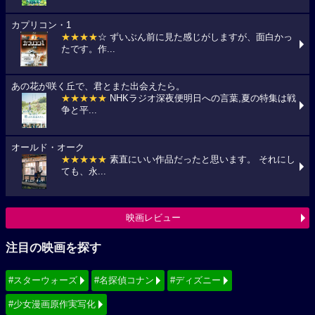
カプリコン・1
★★★★
☆ ずいぶん前に見た感じがしますが、面白かっ
たです。作...
あの花が咲く丘で、君とまた出会えたら。
★★★★★
NHKラジオ深夜便明日への言葉,夏の特集は戦
争と平...
オールド・オーク
★★★★★
素直にいい作品だったと思います。 それにし
ても、永...
映画レビュー
注目の映画を探す
#スターウォーズ
#名探偵コナン
#ディズニー
#少女漫画原作実写化