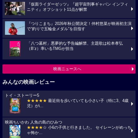
『仮面ライダーゼッツ』『超宇宙刑事ギャバン インフィ
ニティ』オフショット11点が解禁
『つりこまち』2026年秋公開決定！仲村悠菜が映画初主演
で“釣りで五輪金メダル”を目指す
「八つ墓村」悪夢的な予告編解禁、主題歌は松本孝弘
（B’z）率いるTMGが担当
映画ニュースへ
みんなの映画レビュー
トイ・ストーリー5
★★★★★
最近街を歩いていても小さい子（特に3、4歳
児）がi...
映画ちいかわ 人魚の島のひみつ
★★★★
☆ 小6の子供と行きました。 セイレーンがめっち
ゃ怖か...