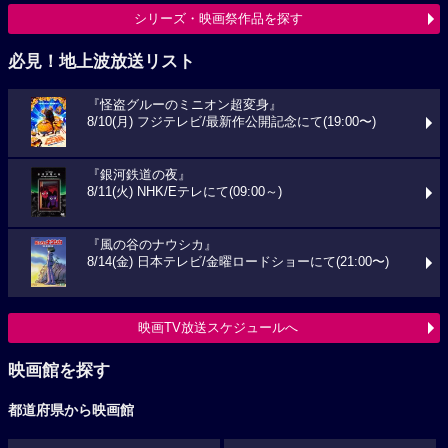
シリーズ・映画祭作品を探す
必見！地上波放送リスト
『怪盗グルーのミニオン超変身』
8/10(月) フジテレビ/最新作公開記念にて(19:00〜)
『銀河鉄道の夜』
8/11(火) NHK/Eテレにて(09:00～)
『風の谷のナウシカ』
8/14(金) 日本テレビ/金曜ロードショーにて(21:00〜)
映画TV放送スケジュールへ
映画館を探す
都道府県から映画館