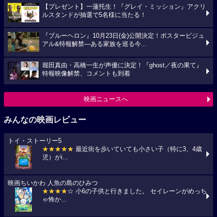
【プレゼント】一蓮托生！『グレイ・ミッション』アクリ
ルスタンドが抽選で5名様に当たる！
『ブルーヘロン』10月23日(金)公開決定！ポスタービジュ
アル&特報解禁―ある家族を巡る今...
堀田真由・高橋一生が声優に決定！『ghost／夜の果て』
特報映像解禁、コメントも到着
映画ニュースへ
みんなの映画レビュー
トイ・ストーリー5
★★★★★
最近街を歩いていても小さい子（特に3、4歳
児）がi...
映画ちいかわ 人魚の島のひみつ
★★★★
☆ 小6の子供と行きました。 セイレーンがめっち
ゃ怖か...