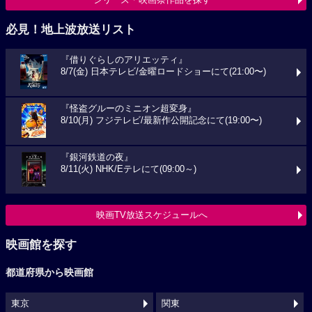
必見！地上波放送リスト
『借りぐらしのアリエッティ』
8/7(金) 日本テレビ/金曜ロードショーにて(21:00〜)
『怪盗グルーのミニオン超変身』
8/10(月) フジテレビ/最新作公開記念にて(19:00〜)
『銀河鉄道の夜』
8/11(火) NHK/Eテレにて(09:00～)
映画TV放送スケジュールへ
映画館を探す
都道府県から映画館
東京
関東