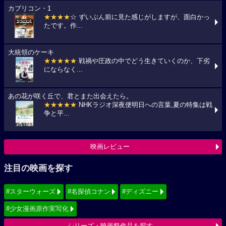
カプリコン・1
★★★★
☆ ずいぶん前に見た感じがしますが、面白かっ
たです。作...
大統領のケーキ
★★★★★
戦禍や圧政の中でどう生きていくのか、下劣
にならなく...
あの花が咲く丘で、君とまた出会えたら。
★★★★★
NHKラジオ深夜便明日への言葉,夏の特集は戦
争と平...
映画レビュー
注目の映画を探す
#スターウォーズ
#名探偵コナン
#ディズニー
#少女漫画原作実写化
シリーズ・映画祭作品を探す