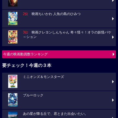
2位
映画ちいかわ 人魚の島のひみつ
3位
映画クレヨンしんちゃん 奇々怪々！オラの妖怪バケ
～ション
今週の映画動員数ランキング
要チェック！今週の３本
ミニオンズ＆モンスターズ
ブルーロック
あの星が降る丘で、君とまた出会いたい。