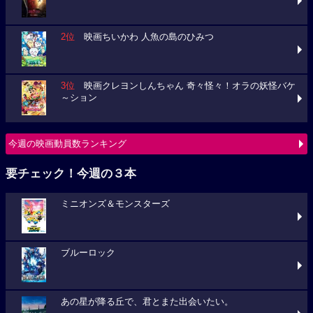
2位
映画ちいかわ 人魚の島のひみつ
3位
映画クレヨンしんちゃん 奇々怪々！オラの妖怪バケ
～ション
今週の映画動員数ランキング
要チェック！今週の３本
ミニオンズ＆モンスターズ
ブルーロック
あの星が降る丘で、君とまた出会いたい。