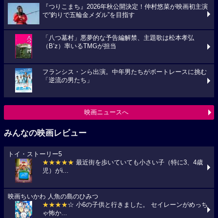
『つりこまち』2026年秋公開決定！仲村悠菜が映画初主演
で“釣りで五輪金メダル”を目指す
「八つ墓村」悪夢的な予告編解禁、主題歌は松本孝弘
（B’z）率いるTMGが担当
フランシス・ンら出演。中年男たちがボートレースに挑む
「逆流の男たち」
映画ニュースへ
みんなの映画レビュー
トイ・ストーリー5
★★★★★
最近街を歩いていても小さい子（特に3、4歳
児）がi...
映画ちいかわ 人魚の島のひみつ
★★★★
☆ 小6の子供と行きました。 セイレーンがめっち
ゃ怖か...