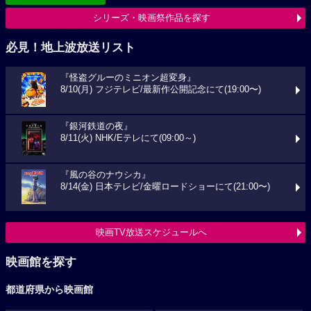
シリーズ・映画祭作品を探す
必見！地上波放送リスト
『怪盗グルーのミニオン超変身』
8/10(月) フジテレビ/最新作公開記念にて(19:00〜)
『銀河鉄道の夜』
8/11(火) NHK/Eテレにて(09:00～)
『風の谷のナウシカ』
8/14(金) 日本テレビ/金曜ロードショーにて(21:00〜)
映画TV放送スケジュールへ
映画館を探す
都道府県から映画館