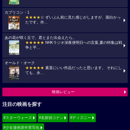
カプリコン・1
★★★★
☆ ずいぶん前に見た感じがしますが、面白かっ
たです。作...
あの花が咲く丘で、君とまた出会えたら。
★★★★★
NHKラジオ深夜便明日への言葉,夏の特集は戦
争と平...
オールド・オーク
★★★★★
素直にいい作品だったと思います。 それにし
ても、永...
映画レビュー
注目の映画を探す
#スターウォーズ
#名探偵コナン
#ディズニー
#少女漫画原作実写化