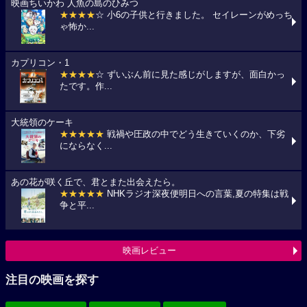
映画ちいかわ 人魚の島のひみつ
★★★★
☆ 小6の子供と行きました。 セイレーンがめっち
ゃ怖か...
カプリコン・1
★★★★
☆ ずいぶん前に見た感じがしますが、面白かっ
たです。作...
大統領のケーキ
★★★★★
戦禍や圧政の中でどう生きていくのか、下劣
にならなく...
あの花が咲く丘で、君とまた出会えたら。
★★★★★
NHKラジオ深夜便明日への言葉,夏の特集は戦
争と平...
映画レビュー
注目の映画を探す