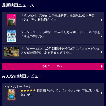
最新映画ニュース
「八つ墓村」悪夢的な予告編解禁、主題歌は松本孝弘
（B’z）率いるTMGが担当
フランシス・ンら出演。中年男たちがボートレースに挑む
「逆流の男たち」
『ブルーヘロン』10月23日(金)公開決定！ポスタービジュ
アル&特報解禁―ある家族を巡る今...
映画ニュースへ
みんなの映画レビュー
トイ・ストーリー5
★★★★★
最近街を歩いていても小さい子（特に3、4歳
児）がi...