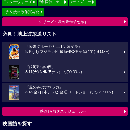
#スターウォーズ
#名探偵コナン
#ディズニー
#少女漫画原作実写化
シリーズ・映画祭作品を探す
必見！地上波放送リスト
『怪盗グルーのミニオン超変身』
8/10(月) フジテレビ/最新作公開記念にて(19:00〜)
『銀河鉄道の夜』
8/11(火) NHK/Eテレにて(09:00～)
『風の谷のナウシカ』
8/14(金) 日本テレビ/金曜ロードショーにて(21:00〜)
映画TV放送スケジュールへ
映画館を探す