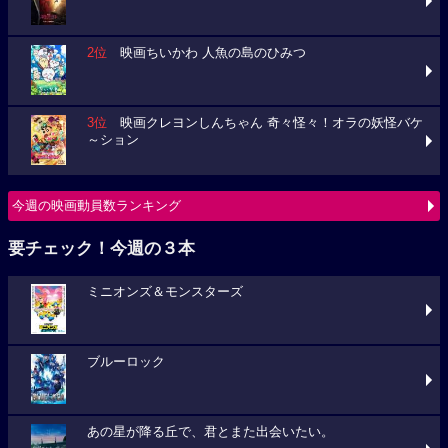
2位
映画ちいかわ 人魚の島のひみつ
3位
映画クレヨンしんちゃん 奇々怪々！オラの妖怪バケ
～ション
今週の映画動員数ランキング
要チェック！今週の３本
ミニオンズ＆モンスターズ
ブルーロック
あの星が降る丘で、君とまた出会いたい。