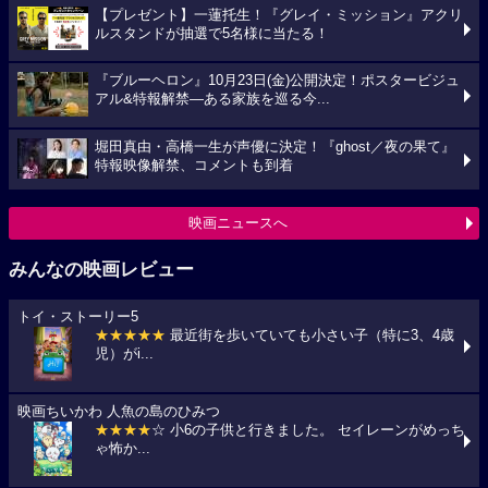
【プレゼント】一蓮托生！『グレイ・ミッション』アクリ
ルスタンドが抽選で5名様に当たる！
『ブルーヘロン』10月23日(金)公開決定！ポスタービジュ
アル&特報解禁―ある家族を巡る今...
堀田真由・高橋一生が声優に決定！『ghost／夜の果て』
特報映像解禁、コメントも到着
映画ニュースへ
みんなの映画レビュー
トイ・ストーリー5
★★★★★
最近街を歩いていても小さい子（特に3、4歳
児）がi...
映画ちいかわ 人魚の島のひみつ
★★★★
☆ 小6の子供と行きました。 セイレーンがめっち
ゃ怖か...