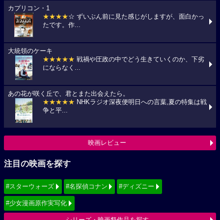
カプリコン・1
★★★★
☆ ずいぶん前に見た感じがしますが、面白かっ
たです。作...
大統領のケーキ
★★★★★
戦禍や圧政の中でどう生きていくのか、下劣
にならなく...
あの花が咲く丘で、君とまた出会えたら。
★★★★★
NHKラジオ深夜便明日への言葉,夏の特集は戦
争と平...
映画レビュー
注目の映画を探す
#スターウォーズ
#名探偵コナン
#ディズニー
#少女漫画原作実写化
シリーズ・映画祭作品を探す