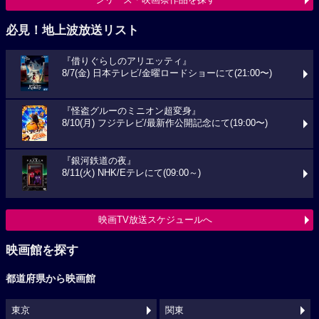
必見！地上波放送リスト
『借りぐらしのアリエッティ』
8/7(金) 日本テレビ/金曜ロードショーにて(21:00〜)
『怪盗グルーのミニオン超変身』
8/10(月) フジテレビ/最新作公開記念にて(19:00〜)
『銀河鉄道の夜』
8/11(火) NHK/Eテレにて(09:00～)
映画TV放送スケジュールへ
映画館を探す
都道府県から映画館
東京
関東