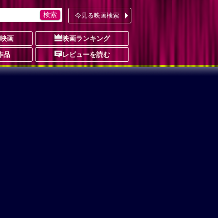
今見る映画検索
の映画
映画ランキング
作品
レビューを読む