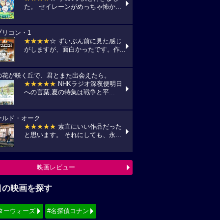
た。 セイレーンがめっちゃ怖か...
プリコン・1
★★★★
☆ ずいぶん前に見た感じ
がしますが、面白かったです。作...
の花が咲く丘で、君とまた出会えたら。
★★★★★
NHKラジオ深夜便明日
への言葉,夏の特集は戦争と平...
ールド・オーク
★★★★★
素直にいい作品だった
と思います。 それにしても、永...
映画レビュー
目の映画を探す
ターウォーズ
#名探偵コナン