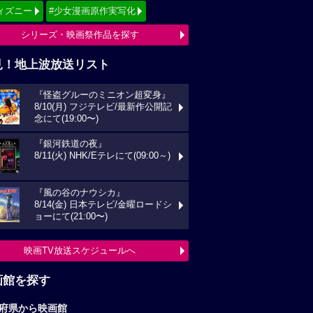
ィズニー
#少女漫画原作実写化
シリーズ・映画祭作品を探す
見！地上波放送リスト
『怪盗グルーのミニオン超変身』
8/10(月) フジテレビ/最新作公開記
念にて(19:00〜)
『銀河鉄道の夜』
8/11(火) NHK/Eテレにて(09:00～)
『風の谷のナウシカ』
8/14(金) 日本テレビ/金曜ロードシ
ョーにて(21:00〜)
映画TV放送スケジュールへ
画館を探す
府県から映画館