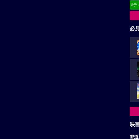
#デ
必
映
都道