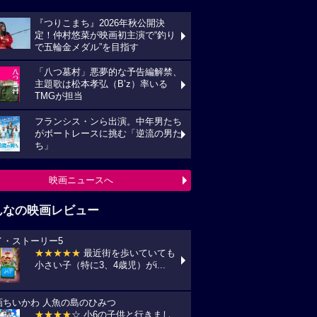
『つりこまち』2026年秋公開決
定！仲村悠菜が映画初主演で“釣り
で五輪金メダル”を目指す
「八つ墓村」悪夢的な予告編解禁、
主題歌は松本孝弘（B’z）率いる
TMGが担当
フランシス・ンら出演。中年男たち
がボートレースに挑む「逆流の男た
ち」
映画ニュースへ
んなの映画レビュー
イ・ストーリー5
★★★★★
最近街を歩いていても
小さい子（特に3、4歳児）がi...
画ちいかわ 人魚の島のひみつ
★★★★
☆ 小6の子供と行きまし