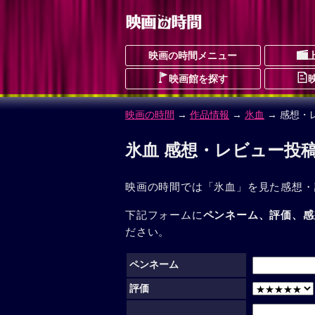
映画の時間メニュー
映画館を探す
映画の時間
→
作品情報
→
氷血
→ 感想・
氷血 感想・レビュー投
映画の時間では「氷血」を見た感想・
下記フォームに
ペンネーム、評価、感
ださい。
ペンネーム
評価