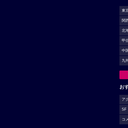
東
関
北
甲
中
九
お
ア
SF
コ