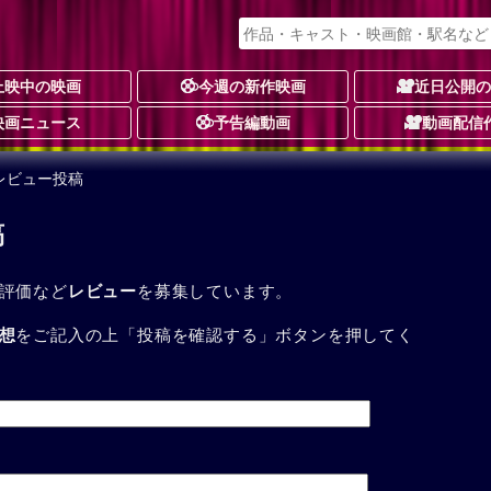
上映中の映画
今週の新作映画
近日公開
映画ニュース
予告編動画
動画配信
レビュー投稿
稿
評価など
レビュー
を募集しています。
想
をご記入の上「投稿を確認する」ボタンを押してく