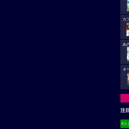
カ
あ
オ
注
#ス