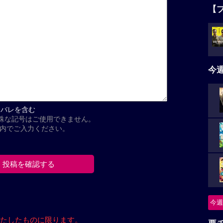
【
今
タバレを含む
殊な記号はご使用できません。
以内でご入力ください。
今週
たしたもの
に限ります。