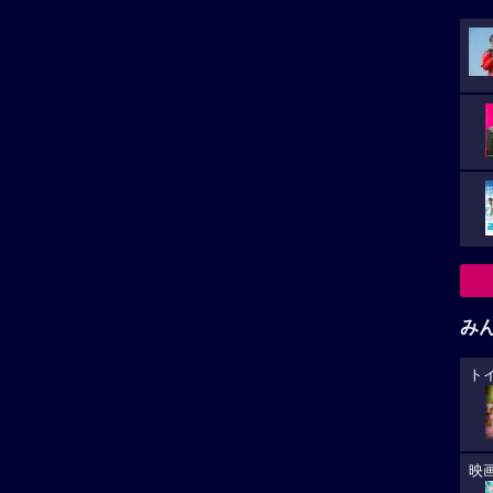
み
ト
映