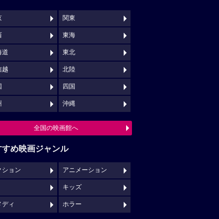
京
関東
西
東海
海道
東北
信越
北陸
国
四国
州
沖縄
全国の映画館へ
すすめ映画ジャンル
クション
アニメーション
キッズ
メディ
ホラー