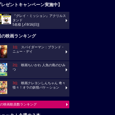
プレゼントキャンペーン実施中】
『グレイ・ミッション』アクリルス
タンド
5名様 [〆8/16(日)]
週の映画ランキング
1位
スパイダーマン：ブランド・
ニュー・デイ
2位
映画ちいかわ 人魚の島のひみ
つ
3位
映画クレヨンしんちゃん 奇々
怪々！オラの妖怪バケ～ション
の映画動員数ランキング