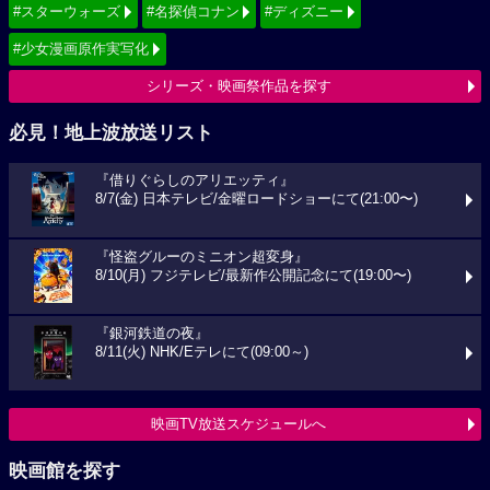
#スターウォーズ
#名探偵コナン
#ディズニー
#少女漫画原作実写化
シリーズ・映画祭作品を探す
必見！地上波放送リスト
『借りぐらしのアリエッティ』
8/7(金) 日本テレビ/金曜ロードショーにて(21:00〜)
『怪盗グルーのミニオン超変身』
8/10(月) フジテレビ/最新作公開記念にて(19:00〜)
『銀河鉄道の夜』
8/11(火) NHK/Eテレにて(09:00～)
映画TV放送スケジュールへ
映画館を探す