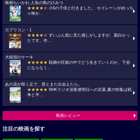
映画ちいかわ 人魚の島のひみつ
★★★★
☆ 小6の子供と行きました。 セイレーンがめっち
ゃ怖か...
カプリコン・1
★★★★
☆ ずいぶん前に見た感じがしますが、面白かっ
たです。作...
大統領のケーキ
★★★★★
戦禍や圧政の中でどう生きていくのか、下劣
にならなく...
あの花が咲く丘で、君とまた出会えたら。
★★★★★
NHKラジオ深夜便明日への言葉,夏の特集は戦
争と平...
映画レビュー
注目の映画を探す