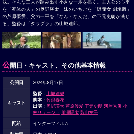
妹。そんな三人が踏み出す小さな一歩を描く。主人公の心平
を「死体の人」の奥野瑛太、妹のいちごを「隙間女 劇場版」
の芦原優愛、父の一平を「なん・なんだ」の下元史朗が演じ
る。監督は「ダラダラ」の山城達郎。
公
開日・キャスト、その他基本情報
公開日
2024年8月17日
監督
：
山城達郎
脚本
：
竹浪春花
キャスト
出演
：
奥野瑛太
芦原優愛
下元史朗
河屋秀俊
小
林リュージュ
川瀬陽太
影山祐子
配給
インターフィルム