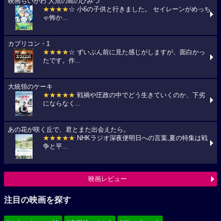
映画ちいかわ 人魚の島のひみつ
★★★★
☆ 小6の子供と行きました。 セイレーンがめっち
ゃ怖か...
カプリコン・1
★★★★
☆ ずいぶん前に見た感じがしますが、面白かっ
たです。作...
大統領のケーキ
★★★★★
戦禍や圧政の中でどう生きていくのか、下劣
にならなく...
あの花が咲く丘で、君とまた出会えたら。
★★★★★
NHKラジオ深夜便明日への言葉,夏の特集は戦
争と平...
映画レビュー
注目の映画を探す