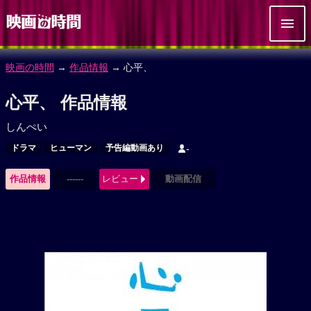
映画の時間
→
作品情報
→ 心平、
心平、 作品情報
しんぺい
ドラマ
ヒューマン
予告編動画あり
-
作品情報
------
レビュー
動画配信