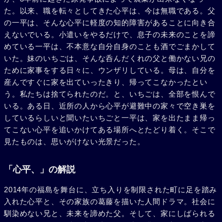
た。以来、職を転々としてきた心平は、今は無職である。父
の一平は、そんな心平に軽度の知的障害があることに向き合
えないでいる。小遣いをやるだけで、息子の未来のことを諦
めている一平は、不本意な自分自身のことも酒でごまかして
いた。妹のいちごは、そんな呑んだくれの父と働かない兄の
ために家事をする日々に、ウンザリしている。母は、自分を
産んですぐに家を出ていったきり、帰ってこなかったとい
う。私たちは捨てられたのだ。と、いちごは、全部を恨んで
いる。ある日、近所の人から心平が避難中の家々で空き巣を
しているらしいと聞いたいちごと一平は、家を出たまま帰っ
てこない心平を追いかけてある場所へとたどり着く。そこで
見たものは、思いがけない光景だった。
「心平、」の解説
2014年の福島を舞台に、立ち入りを制限された町に足を踏み
入れた心平と、その家族の葛藤を描いた人間ドラマ。社会に
馴染めない兄と、未来を諦めた父。そして、家にしばられる