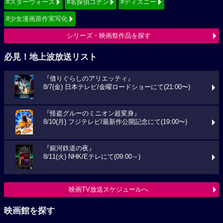
#スターウォーズ
#名探偵コナン
#ディズニー
#少女漫画原作実写化
シリーズ・映画祭作品を探す
必見！地上波放送リスト
『借りぐらしのアリエッティ』
8/7(金) 日本テレビ/金曜ロードショーにて(21:00〜)
『怪盗グルーのミニオン超変身』
8/10(月) フジテレビ/最新作公開記念にて(19:00〜)
『銀河鉄道の夜』
8/11(火) NHK/Eテレにて(09:00～)
映画TV放送スケジュールへ
映画館を探す