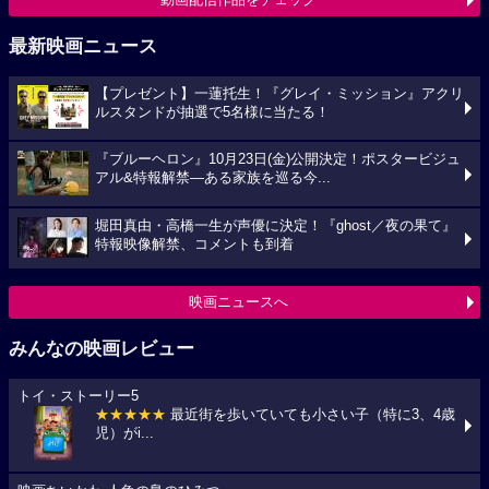
最新映画ニュース
【プレゼント】一蓮托生！『グレイ・ミッション』アクリ
ルスタンドが抽選で5名様に当たる！
『ブルーヘロン』10月23日(金)公開決定！ポスタービジュ
アル&特報解禁―ある家族を巡る今...
堀田真由・高橋一生が声優に決定！『ghost／夜の果て』
特報映像解禁、コメントも到着
映画ニュースへ
みんなの映画レビュー
トイ・ストーリー5
★★★★★
最近街を歩いていても小さい子（特に3、4歳
児）がi...