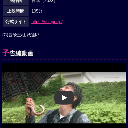
制作国
日本（2023）
上映時間
105分
公式サイト
https://shinpei.jp/
(C)冒険王/山城達郎
予
告編動画
Play