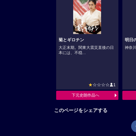
菊とギロチン
明日
大正末期。関東大震災直後の日
神奈川
本には、不穏...
★
☆☆☆☆
1
下元史朗作品へ
このページをシェアする