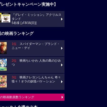
プレゼントキャンペーン実施中】
『グレイ・ミッション』アクリルス
タンド
5名様 [〆8/16(日)]
週の映画ランキング
1位
スパイダーマン：ブランド・
ニュー・デイ
2位
映画ちいかわ 人魚の島のひみ
つ
3位
映画クレヨンしんちゃん 奇々
怪々！オラの妖怪バケ～ション
の映画動員数ランキング