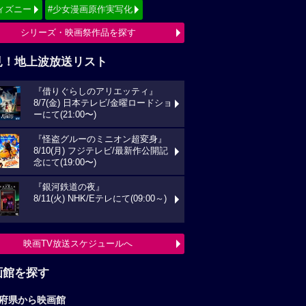
ィズニー
#少女漫画原作実写化
シリーズ・映画祭作品を探す
見！地上波放送リスト
『借りぐらしのアリエッティ』
8/7(金) 日本テレビ/金曜ロードショ
ーにて(21:00〜)
『怪盗グルーのミニオン超変身』
8/10(月) フジテレビ/最新作公開記
念にて(19:00〜)
『銀河鉄道の夜』
8/11(火) NHK/Eテレにて(09:00～)
映画TV放送スケジュールへ
画館を探す
府県から映画館