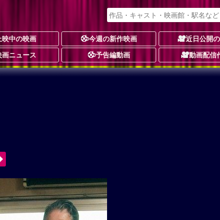
上映中の映画
今週の新作映画
近日公開
映画ニュース
予告編動画
動画配信