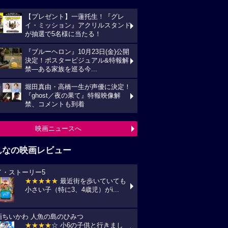
【プレゼント】一蓮托生！『グレ
イ・ミッション』アクリルスタンド
が抽選で5名様に当たる！
『ブルーヘロン』10月23日(金)公開
決定！ポスタービジュアル&特報解
禁―ある家族を巡る今...
堀田真由・高橋一生が声優に決定！
『ghost／夜の果て』特報映像解
禁、コメントも到着
映画ニュースへ
んなの映画レビュー
イ・ストーリー5
★★★★★
最近街を歩いていても
小さい子（特に3、4歳児）がi...
画ちいかわ 人魚の島のひみつ
★★★★
☆ 小6の子供と行きまし