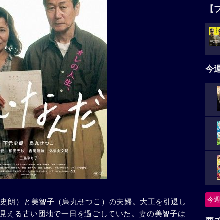
【
今
今週
元史朗）と美智子（烏丸せつこ）の夫婦。大工を引退し
見える古い団地で一日を過ごしていた。妻の美智子は