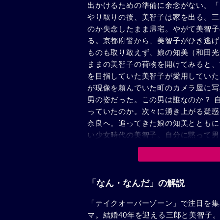
出かけるための準備に余念がない。「
やり取りの後、美智子は家を出る。三
のか失念したまま帰宅。やがて美智子
る。京都府警から、美智子がひき逃げ
ものも取り敢えず、娘の知美（和田光
ままの美智子の荷物を開けてみると、
を目指していた美智子が愛用していた
が現像を頼んでいた町のカメラ屋に写
男の姿だった。この男は誰なのか？ 
っていたのか。次々に湧き上がる疑惑
奈良へ。追ってきた娘の知美とともに
い少女時代の美智子。自分に黙って男
か。美智子と重ねた思い出が、ひとつ
「なん・なんだ」の解説
「テイクオーバーゾーン」で注目を集
マ。結婚40年を迎える三郎と美智子