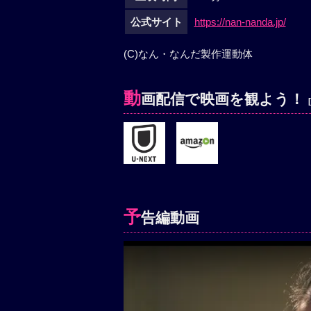
公式サイト
https://nan-nanda.jp/
(C)なん・なんだ製作運動体
動
画配信で映画を観よう！
予
告編動画