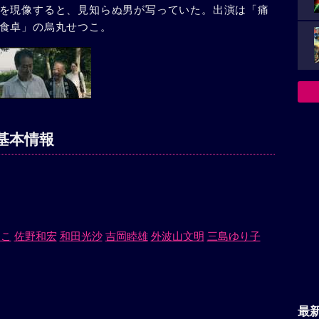
を現像すると、見知らぬ男が写っていた。出演は「痛
食卓」の烏丸せつこ。
基本情報
つこ
佐野和宏
和田光沙
吉岡睦雄
外波山文明
三島ゆり子
最