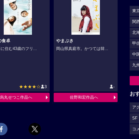
東
関
北
の食卓
やまぶき
甲
に住む43歳のフリ...
岡山県真庭市。かつては韓...
中
九
★★★★☆
3
-
お
烏丸せつこ作品へ
佐野和宏作品へ
ア
SF
コ