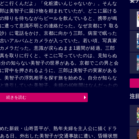
要
どこ行くんだよ」「化粧濃いんじゃないか」。そんな
郎は美智子に届け物を頼まれていたが、どこに届ける
の帰りを待ちながらビールを飲んでいると、携帯が鳴
に遭って意識不明との連絡だった。なぜ京都に？ 取る
沙）に電話をかけ、京都に向かう三郎。病室で眠った
古いアルバムとカメラが入っていた。若い頃、写真家
カメラだった。意識が戻らぬまま1週間が経過。三郎
真を取りに行くと、そこに写っていたのは、見知らぬ
自分の知らない美智子の世界がある。京都でこの男と会
に背中を押されるように、三郎は美智子の実家がある
、美智子の浮気相手を探す旅を始める。自分が知らな
と逢引していた美智子。夫婦の40年間はなんだったの
、またひとつと抜け落ちていく……。
注
続きを読む
めた新鋭・山嵜晋平が、熟年夫婦を主人公に描くドラ
。ある日、外出した美智子が交通事故に遭い、昏睡状態