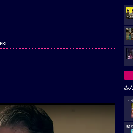
[PR]
み
ト
映