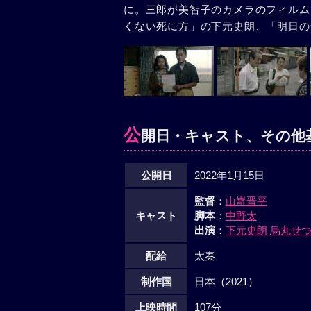
に。三郎が美智子のカメラのフィルム
くない死に方」の下元史朗、「明日の
公
開日・キャスト、その他
公開日
2022年1月15日
監督
：
山嵜晋平
キャスト
脚本
：
中野太
出演
：
下元史朗
烏丸せ
配給
太秦
制作国
日本（2021）
上映時間
107分