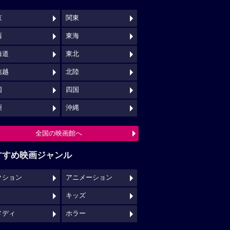
京
関東
西
東海
海道
東北
信越
北陸
国
四国
州
沖縄
全国の映画館へ
すすめ映画ジャンル
クション
アニメーション
キッズ
メディ
ホラー