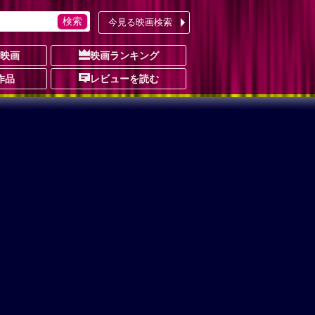
今見る映画検索
の映画
映画ランキング
作品
レビューを読む