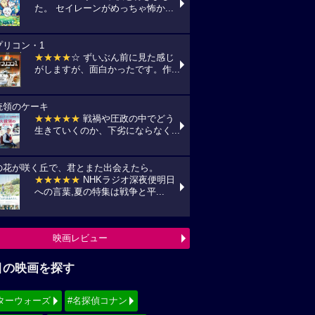
た。 セイレーンがめっちゃ怖か...
プリコン・1
★★★★
☆ ずいぶん前に見た感じ
がしますが、面白かったです。作...
統領のケーキ
★★★★★
戦禍や圧政の中でどう
生きていくのか、下劣にならなく...
の花が咲く丘で、君とまた出会えたら。
★★★★★
NHKラジオ深夜便明日
への言葉,夏の特集は戦争と平...
映画レビュー
目の映画を探す
ターウォーズ
#名探偵コナン