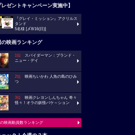
プレゼントキャンペーン実施中】
『グレイ・ミッション』アクリルス
タンド
5名様 [〆8/16(日)]
週の映画ランキング
1位
スパイダーマン：ブランド・
ニュー・デイ
2位
映画ちいかわ 人魚の島のひみ
つ
3位
映画クレヨンしんちゃん 奇々
怪々！オラの妖怪バケ～ション
の映画動員数ランキング