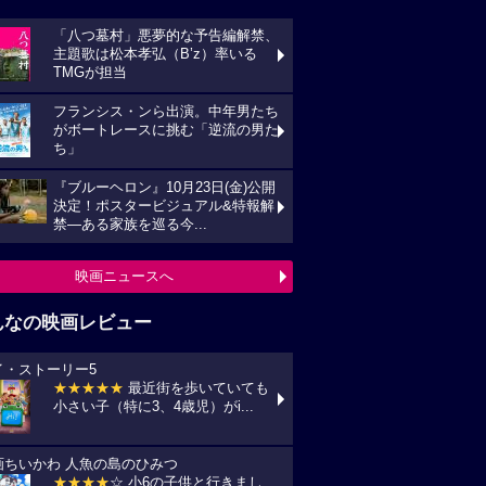
「八つ墓村」悪夢的な予告編解禁、
主題歌は松本孝弘（B’z）率いる
TMGが担当
フランシス・ンら出演。中年男たち
がボートレースに挑む「逆流の男た
ち」
『ブルーヘロン』10月23日(金)公開
決定！ポスタービジュアル&特報解
禁―ある家族を巡る今...
映画ニュースへ
んなの映画レビュー
イ・ストーリー5
★★★★★
最近街を歩いていても
小さい子（特に3、4歳児）がi...
画ちいかわ 人魚の島のひみつ
★★★★
☆ 小6の子供と行きまし