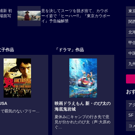
浦新 初
意を決してスーツを脱ぎ捨て、カウボ
東
場面写
ーイ姿で「ヒーハー!!」『東京カウボー
イ』予告編解禁
関
北
甲
文子作品
「ドラマ」作品
中
九
お
USA
映画ドラえもん 新・のび太の
ア
海底鬼岩城
で覇気のないフリー...
SF
夏休みにキャンプの行き先で意
見が分かれたのび太（声:大原め
コ
ぐ...