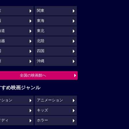
京
関東
西
東海
海道
東北
信越
北陸
国
四国
州
沖縄
全国の映画館へ
すすめ映画ジャンル
クション
アニメーション
キッズ
メディ
ホラー