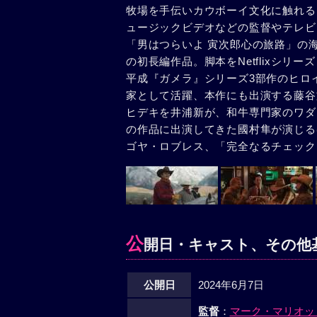
牧場を手伝いカウボーイ文化に触れる
ュージックビデオなどの監督やテレビ
「男はつらいよ 寅次郎心の旅路」の
の初長編作品。脚本をNetflixシリーズ『
平成『ガメラ』シリーズ3部作のヒロ
家として活躍、本作にも出演する藤谷
ヒデキを井浦新が、和牛専門家のワダ
の作品に出演してきた國村隼が演じる
ゴヤ・ロブレス、「完全なるチェック
公
開日・キャスト、その他
公開日
2024年6月7日
監督
：
マーク・マリオッ