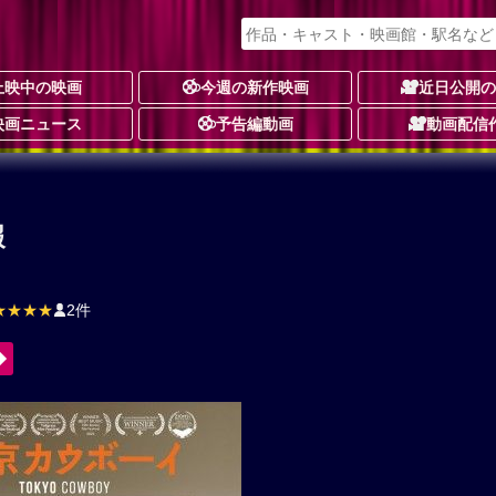
上映中の映画
今週の新作映画
近日公開
映画ニュース
予告編動画
動画配信
報
★★★★
2件