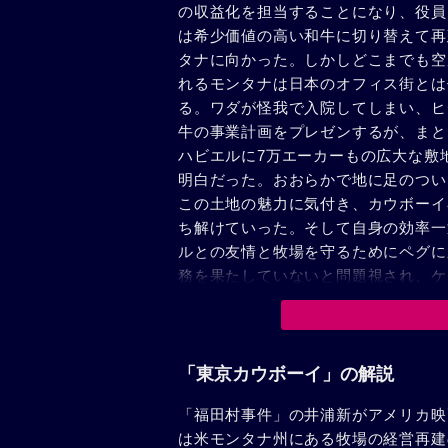
の収益化を担当することになり、役員
は希少価値の高い和牛に切り替えて再
タナに向かった。しかしどこまでも空
れるモンタナは日本のオフィス街とは
る。ワダが怪我で入院してしまい、ヒ
牛の事業計画をプレゼンするが、まと
ハビエルに7万エーカーもの広大な敷
明白だった。おおらかで地に足のつい
この土地の魅力に気付き、カウボーイ
ち解けていった。そして自身の効率一
ルとの友情と牧場を守るためにペグに
務を果たしていないと問題視され、ケ
げた。そんなケイコに対し、ヒデキは
気持ちを話し始める。
「東京カウボーイ」の解説
「福田村事件」の井浦新がアメリカ映
は米モンタナ州にある牧場の経営再建