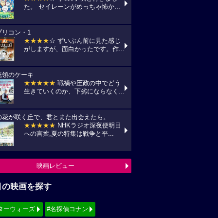
た。 セイレーンがめっちゃ怖か...
プリコン・1
★★★★
☆ ずいぶん前に見た感じ
がしますが、面白かったです。作...
統領のケーキ
★★★★★
戦禍や圧政の中でどう
生きていくのか、下劣にならなく...
の花が咲く丘で、君とまた出会えたら。
★★★★★
NHKラジオ深夜便明日
への言葉,夏の特集は戦争と平...
映画レビュー
目の映画を探す
ターウォーズ
#名探偵コナン