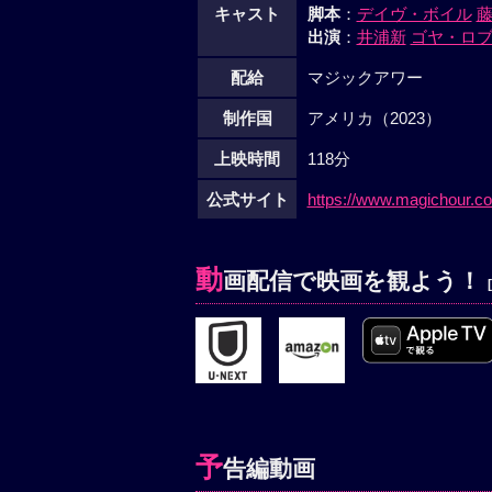
キャスト
脚本
：
デイヴ・ボイル
出演
：
井浦新
ゴヤ・ロ
配給
マジックアワー
制作国
アメリカ（2023）
上映時間
118分
公式サイト
https://www.magichour.co
動
画配信で映画を観よう！
予
告編動画