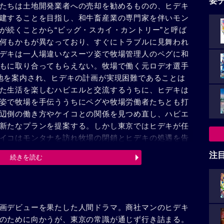
要
たちは土地開発業者への売却を勧めるものの、ヒデキ
建することを目指し、和牛畜産業の専門家を伴いモン
が続くことから“ビッグ・スカイ・カントリー”と呼ば
何もかもが異なっており、すぐにトラブルに見舞われ
デキは一人場違いなスーツ姿で牧場管理人のペグに和
もに取り合ってもらえない。牧場で働く元ロデオ選手
地を案内され、ヒデキの計画が実現困難であることは
た生活を楽しむハビエルと交流するうちに、ヒデキは
姿で牧場を手伝ううちにペグや牧場労働者たちとも打
辺倒の働き方やケイコとの関係を見つめ直し、ハビエ
新たなプランを提案する。しかし東京ではヒデキが任
イコはモンタナを訪れ牧場の閉鎖とヒデキの処遇を告
これからの展望とこれまで口にしてこなかった本当の
注
続きを読む
画デビューを果たした人間ドラマ。商社マンのヒデキ
のために向かうが、東京の常識が通じず行き詰まる。