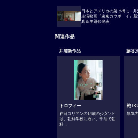
日本とアメリカの架け橋に...井
主演映画『東京カウボーイ』新
真＆主題歌発表
関連作品
井浦新作品
藤谷
トロフィー
戦 IK
在日コリアンの14歳の少女ソヒ
無気力
は、朝鮮学校に通い、部活で朝
鮮...