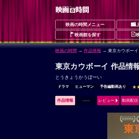
映画の時間メニュー
映画館を探す
映画の時間
→
作品情報
→ 東京カウボーイ
東京カウボーイ 作品情
とうきょうかうぼーい
ドラマ
ヒューマン
予告編動画あり
★
作品情報
------
レビュー
動画配信