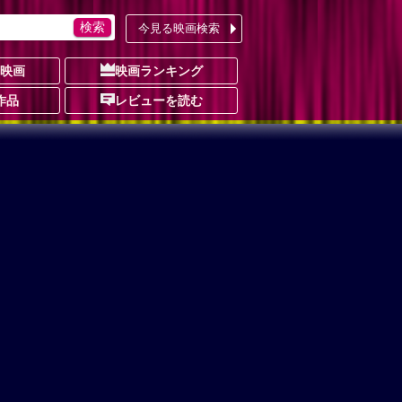
今見る映画検索
の映画
映画ランキング
作品
レビューを読む