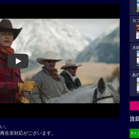
カ
大
Play
あ
注
い。
再生非対応がございます。
#ス