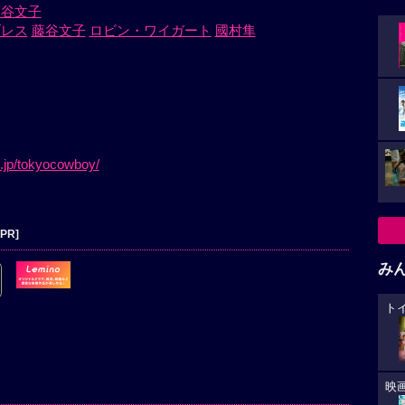
藤谷文子
ブレス
藤谷文子
ロビン・ワイガート
國村隼
.jp/tokyocowboy/
[PR]
み
ト
映