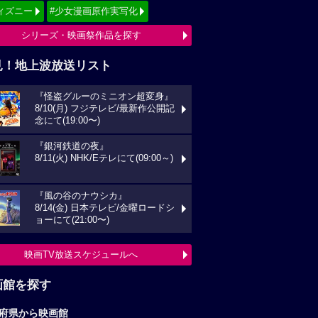
ィズニー
#少女漫画原作実写化
シリーズ・映画祭作品を探す
見！地上波放送リスト
『怪盗グルーのミニオン超変身』
8/10(月) フジテレビ/最新作公開記
念にて(19:00〜)
『銀河鉄道の夜』
8/11(火) NHK/Eテレにて(09:00～)
『風の谷のナウシカ』
8/14(金) 日本テレビ/金曜ロードシ
ョーにて(21:00〜)
映画TV放送スケジュールへ
画館を探す
府県から映画館