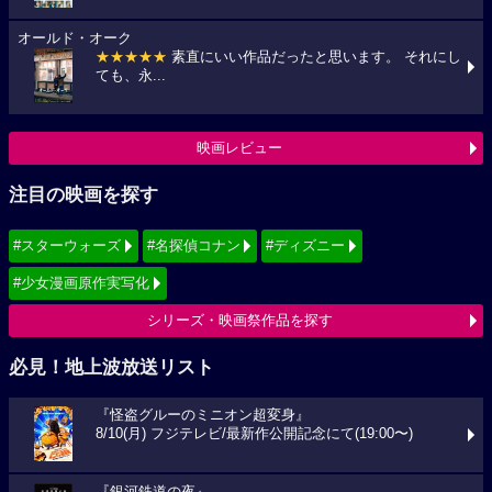
オールド・オーク
★★★★★
素直にいい作品だったと思います。 それにし
ても、永...
映画レビュー
注目の映画を探す
#スターウォーズ
#名探偵コナン
#ディズニー
#少女漫画原作実写化
シリーズ・映画祭作品を探す
必見！地上波放送リスト
『怪盗グルーのミニオン超変身』
8/10(月) フジテレビ/最新作公開記念にて(19:00〜)
『銀河鉄道の夜』