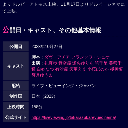
よりドルビーアトモス上映、11月17日よりドルビーシネマに
て上映。
公
開日・キャスト、その他基本情報
公開日
2023年10月27日
脚本
：
ダヴ・アチア
フランソワ・シュケ
出演
：
礼真琴
舞空瞳
瀬央ゆりあ
暁千星
美稀千
キャスト
種
白妙なつ
有沙瞳
天華えま
小桜ほのか
極美慎
輝月ゆうま
配給
ライブ・ビューイング・ジャパン
制作国
日本（2023）
上映時間
158分
公式サイト
https://liveviewing.jp/takarazukarevuecinema/