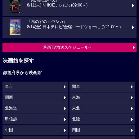
8/11(火) NHK/Eテレにて(09:00～)
『風の谷のナウシカ』
8/14(金) 日本テレビ/金曜ロードショーにて(21:00〜)
映画TV放送スケジュールへ
映画館を探す
都道府県から映画館
東京
関東
関西
東海
北海道
東北
甲信越
北陸
中国
四国