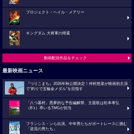
プロジェクト・ヘイル・メアリー
キングダム 大将軍の帰還
動画配信作品をチェック
最新映画ニュース
『つりこまち』2026年秋公開決定！仲村悠菜が映画初主演
で“釣りで五輪金メダル”を目指す
「八つ墓村」悪夢的な予告編解禁、主題歌は松本孝弘
（B’z）率いるTMGが担当
フランシス・ンら出演。中年男たちがボートレースに挑む
「逆流の男たち」