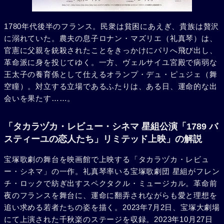
1780年代後半のフランス。民衆は貧困にあえぎ、貴族は贅沢
に溺れていた。農夫の息子ロナン・マズリエ（礼真琴）は、
官憲に父親を銃殺されたことをきっかけにパリへ飛び出し、
革命派に身を投じてゆく。一方、ヴェルサイユ宮殿で病弱な
王太子の養育係として仕えるオランプ・デュ・ピュジェ（舞
空瞳）。対立する立場であるふたりは、ある日、運命的な出
会いを果たす……。
「タカラヅカ・レビュー・シネマ 星組公演「1789 バ
スティーユの恋人たち」リミテッド上映」の解説
宝塚歌劇の舞台を映画館で上映する「タカラヅカ・レビュ
ー・シネマ」の一作。礼真琴率いる宝塚歌劇団 星組がフレン
チ・ロックで紡ぎ出すスペクタクル・ミュージカル。革命前
夜のフランスを舞台に、運命に翻弄されながらも愛と理想を
追い求める若者たちの姿を描く。2023年7月2日、宝塚大劇場
にて上演された千秋楽のステージを収録。2023年10月27日