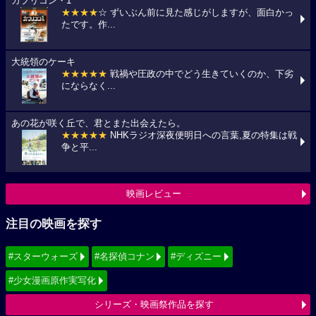
カプリコン・1
★★★★
☆ ずいぶん前に見た感じがしますが、面白かっ
たです。作...
大統領のケーキ
★★★★★
戦禍や圧政の中でどう生きていくのか、下劣
にならなく...
あの花が咲く丘で、君とまた出会えたら。
★★★★★
NHKラジオ深夜便明日への言葉,夏の特集は戦
争と平...
映画レビュー
注目の映画を探す
#スターウォーズ
#名探偵コナン
#ディズニー
#少女漫画原作実写化
シリーズ・映画祭作品を探す