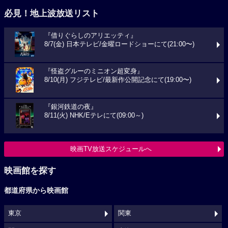
必見！地上波放送リスト
『借りぐらしのアリエッティ』
8/7(金) 日本テレビ/金曜ロードショーにて(21:00〜)
『怪盗グルーのミニオン超変身』
8/10(月) フジテレビ/最新作公開記念にて(19:00〜)
『銀河鉄道の夜』
8/11(火) NHK/Eテレにて(09:00～)
映画TV放送スケジュールへ
映画館を探す
都道府県から映画館
東京
関東