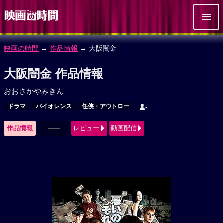
映画の時間
→
作品情報
→ 大阪闇金
大阪闇金 作品情報
おおさかやみきん
ドラマ
バイオレンス
任侠・アウトロー
-
作品情報
------
レビュー
動画配信