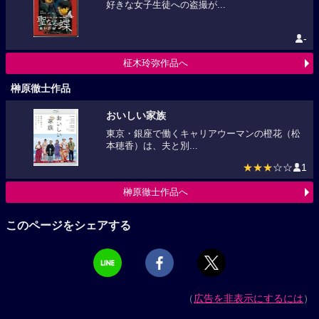
好きな女子生徒への盗撮が...
-
柾木玲弥作品へ
榊原徹士作品
おいしい家族
東京・銀座で働くキャリアウーマンの橙花（松
本穂香）は、夫と別...
★★★
☆☆
1
榊原徹士作品へ
このページをシェアする
（
広告を非表示にするには
）