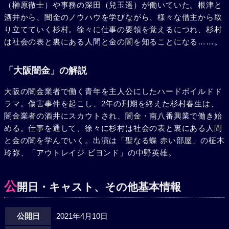
（榊原徹士）や事務の深田（兒玉遥）が働いていた。根津と
酒井から、闇金のノウハウを学びながら、様々な借主から取
り立てていく杉村。徐々に仕事の要領を覚えるにつれ、杉村
は社会の表と裏にある人間と金の闇を知ることになる……。
「大阪闇金」の解説
大阪の闇金業者で働く青年を主人公にしたハードボイルドド
ラマ。傷害事件を起こし、2年の刑期を終えた杉村春生は、
闇金業者の酒井にスカウトされ、闇金・南八番興業で働き始
める。仕事を通して、徐々に杉村は社会の表と裏にある人間
と金の闇を学んでいく。出演は「聖なる蝶 赤い部屋」の柾木
玲弥、「アウトレイジ ビヨンド」の中野英雄。
公
開日・キャスト、その他基本情報
公開日
2021年4月10日