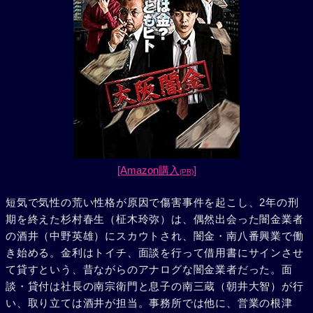
[Amazon購入
]
(PR)
短気で気性の荒い性格が原因で傷害事件を起こし、2年の刑
期を終えた杉村春生（柾木玲弥）は、偶然出会った闇金業者
の酒井（中野英雄）にスカウトされ、闇金・南八番興業で働
き始める。金利はトイチ、面談を行って借用書にサインさせ
て貸すという、昔ながらのアナログな闇金業者だった。面
談・貸付は社長の南宗衛門と息子の南三蔵（朝井大智）が行
い、取り立ては酒井が担当。事務所では他に、営業の根津