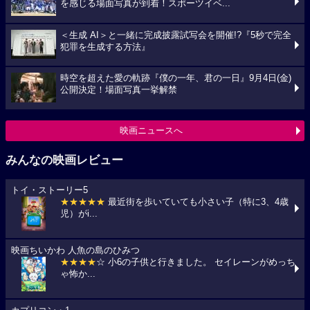
を感じる場面写真が到着！スポーツイベ...
＜生成 AI＞と一緒に完成披露試写会を開催!?『5秒で完全
犯罪を生成する方法』
時空を超えた愛の軌跡『僕の一年、君の一日』9月4日(金)
公開決定！場面写真一挙解禁
映画ニュースへ
みんなの映画レビュー
トイ・ストーリー5
★★★★★
最近街を歩いていても小さい子（特に3、4歳
児）がi...
映画ちいかわ 人魚の島のひみつ
★★★★
☆ 小6の子供と行きました。 セイレーンがめっち
ゃ怖か...