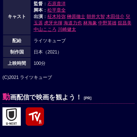
監督
：
石原貴洋
脚本
：
松平章全
キャスト
出演
：
柾木玲弥
榊原徹士
朝井大智
木田佳介
兒
玉遥
虎牙光揮
海道力也
林海象
中野英雄
舘昌美
中山こころ
川崎健太
配給
ライツキューブ
制作国
日本（2021）
上映時間
100分
(C)2021 ライツキューブ
動
画配信で映画を観よう！
[PR]