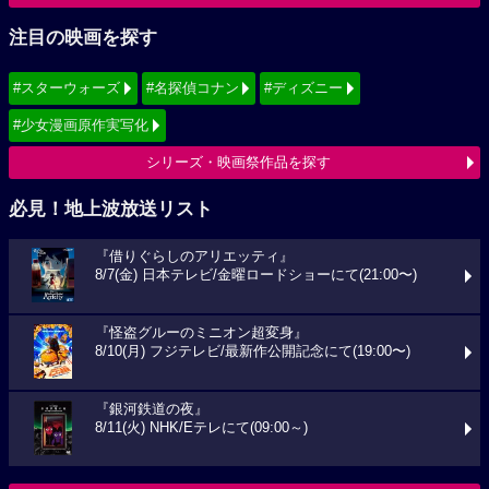
注目の映画を探す
#スターウォーズ
#名探偵コナン
#ディズニー
#少女漫画原作実写化
シリーズ・映画祭作品を探す
必見！地上波放送リスト
『借りぐらしのアリエッティ』
8/7(金) 日本テレビ/金曜ロードショーにて(21:00〜)
『怪盗グルーのミニオン超変身』
8/10(月) フジテレビ/最新作公開記念にて(19:00〜)
『銀河鉄道の夜』
8/11(火) NHK/Eテレにて(09:00～)