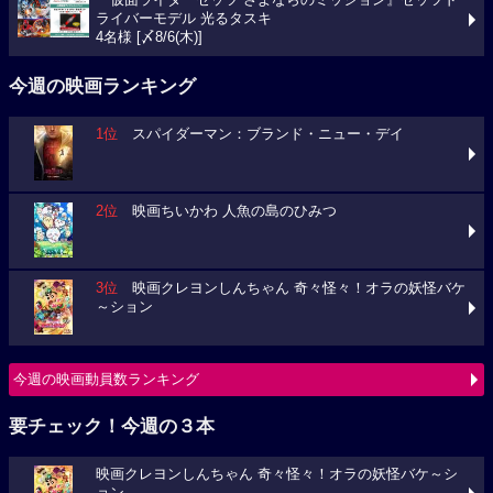
『仮面ライダーゼッツ さよならのミッション』ゼッツド
ライバーモデル 光るタスキ
4名様 [〆8/6(木)]
今週の映画ランキング
1位
スパイダーマン：ブランド・ニュー・デイ
2位
映画ちいかわ 人魚の島のひみつ
3位
映画クレヨンしんちゃん 奇々怪々！オラの妖怪バケ
～ション
今週の映画動員数ランキング
要チェック！今週の３本
映画クレヨンしんちゃん 奇々怪々！オラの妖怪バケ～シ