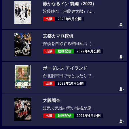
静かなるドン 前編（2023）
近藤静也（伊藤健太郎）は...
出演
2023年5月公開
-
京都カマロ探偵
探偵を自称する釜田麻呂（...
出演
動画配信
2022年6月公開
-
ボーダレス アイランド
台北旧市街で母とふたりで...
出演
2022年10月公開
-
大阪闇金
短気で気性の荒い性格が原...
出演
動画配信
2021年4月公開
-