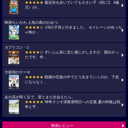
★★★★★
最近街を歩いていても小さい子（特に3、4歳
児）がi...
映画ちいかわ 人魚の島のひみつ
★★★★
☆ 小6の子供と行きました。 セイレーンがめっち
ゃ怖か...
カプリコン・1
★★★★
☆ ずいぶん前に見た感じがしますが、面白かっ
たです。作...
大統領のケーキ
★★★★★
戦禍や圧政の中でどう生きていくのか、下劣
にならなく...
あの花が咲く丘で、君とまた出会えたら。
★★★★★
NHKラジオ深夜便明日への言葉,夏の特集は戦
争と平...
映画レビュー