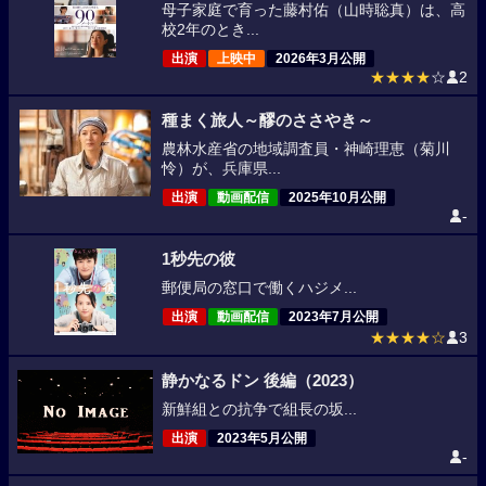
母子家庭で育った藤村佑（山時聡真）は、高
校2年のとき...
出演
上映中
2026年3月公開
★★★★
☆
2
種まく旅人～醪のささやき～
農林水産省の地域調査員・神崎理恵（菊川
怜）が、兵庫県...
出演
動画配信
2025年10月公開
-
1秒先の彼
郵便局の窓口で働くハジメ...
出演
動画配信
2023年7月公開
★★★★☆
3
静かなるドン 後編（2023）
新鮮組との抗争で組長の坂...
出演
2023年5月公開
-