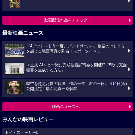
動画配信作品をチェック
最新映画ニュース
『4アウト ─もう一度、プレイボール─』物語のはじまり
を感じる場面写真が到着！スポーツイベ...
＜生成 AI＞と一緒に完成披露試写会を開催!?『5秒で完全
犯罪を生成する方法』
時空を超えた愛の軌跡『僕の一年、君の一日』9月4日(金)
公開決定！場面写真一挙解禁
映画ニュースへ
みんなの映画レビュー
トイ・ストーリー5