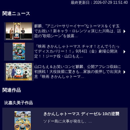
最終更新日：2026-07-29 11:51:40
関連ニュース
麒麟、”アニバーサリーイヤー”なトーマスをくす玉
でお祝い！新キャラ・ロレンツォ演じた川島は、話
題の”歌唱シーン”を披露...
『映画 きかんしゃトーマス チャオ！とんでうたっ
てディスカバリー！！』9月4日（金）劇場公開決
定！！ジーナ役・山口もえ...
山口もえ＆お笑いコンビ麒麟、公開アフレコ収録に
初挑戦！大役抜擢に驚きも…家族の後押しで出演決
意『映画 きかんしゃトーマ...
関連作品
比嘉久美子作品
きかんしゃトーマス ディーゼル 10の逆襲
ソドー島に火事が発生し、...