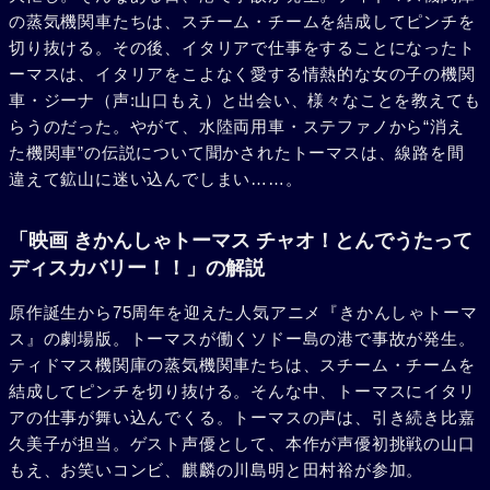
の蒸気機関車たちは、スチーム・チームを結成してピンチを
切り抜ける。その後、イタリアで仕事をすることになったト
ーマスは、イタリアをこよなく愛する情熱的な女の子の機関
車・ジーナ（声:山口もえ）と出会い、様々なことを教えても
らうのだった。やがて、水陸両用車・ステファノから“消え
た機関車”の伝説について聞かされたトーマスは、線路を間
違えて鉱山に迷い込んでしまい……。
「映画 きかんしゃトーマス チャオ！とんでうたって
ディスカバリー！！」の解説
原作誕生から75周年を迎えた人気アニメ『きかんしゃトーマ
ス』の劇場版。トーマスが働くソドー島の港で事故が発生。
ティドマス機関庫の蒸気機関車たちは、スチーム・チームを
結成してピンチを切り抜ける。そんな中、トーマスにイタリ
アの仕事が舞い込んでくる。トーマスの声は、引き続き比嘉
久美子が担当。ゲスト声優として、本作が声優初挑戦の山口
もえ、お笑いコンビ、麒麟の川島明と田村裕が参加。