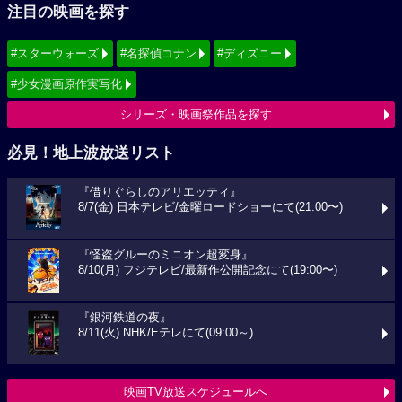
注目の映画を探す
#スターウォーズ
#名探偵コナン
#ディズニー
#少女漫画原作実写化
シリーズ・映画祭作品を探す
必見！地上波放送リスト
『借りぐらしのアリエッティ』
8/7(金) 日本テレビ/金曜ロードショーにて(21:00〜)
『怪盗グルーのミニオン超変身』
8/10(月) フジテレビ/最新作公開記念にて(19:00〜)
『銀河鉄道の夜』
8/11(火) NHK/Eテレにて(09:00～)
映画TV放送スケジュールへ