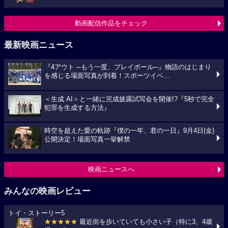
動画配信作品をチェック
最新映画ニュース
『4アウト ─もう一度、プレイボール─』物語のはじまり
を感じる場面写真が到着！スポーツイベ...
＜生成 AI＞と一緒に完成披露試写会を開催!?『5秒で完全
犯罪を生成する方法』
時空を超えた愛の軌跡『僕の一年、君の一日』9月4日(金)
公開決定！場面写真一挙解禁
映画ニュースへ
みんなの映画レビュー
トイ・ストーリー5
★★★★★
最近街を歩いていても小さい子（特に3、4歳