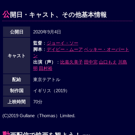
公
開日・キャスト、その他基本情報
公開日
2020年9月4日
監督
：
ジョーイ・ソー
脚本
：
デイビー・ムーア
ベッキー・オーバート
キャスト
ン
出演（声）
：
比嘉久美子
田中完
山口もえ
川島
明
田村裕
配給
東京テアトル
制作国
イギリス（2019）
上映時間
70分
(C)2019 Gullane（Thomas）Limited.
動