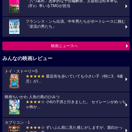
「八つ墓村」悪夢的な予告編解禁、主題歌は松本孝弘
（B’z）率いるTMGが担当
フランシス・ンら出演。中年男たちがボートレースに挑む
「逆流の男たち」
映画ニュースへ
みんなの映画レビュー
トイ・ストーリー5
★★★★★
最近街を歩いていても小さい子（特に3、4歳
児）がi...
映画ちいかわ 人魚の島のひみつ
★★★★
☆ 小6の子供と行きました。 セイレーンがめっち
ゃ怖か...
カプリコン・1
★★★★
☆ ずいぶん前に見た感じがしますが、面白かっ