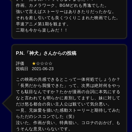
作画、カメラワーク、BGMどれも秀逸でした。
強いて言えばストーリーはありきたりだったかな。
それを差し引いても良くつくりこまれた映画でした。
早速アニメ第1期を観ます。
二期も今から楽しみだ！！
P.N.「神犬」さんからの投稿
評価
★
☆☆☆☆
投稿日
2021-06-23
この映画の共感できるとこって一体何処でしょうか？
「長男だから我慢できた」って、次男は絶対何をやっ
ても駄目なんですか？たかが漫画の台詞に本気にする
なと言われても明らかに差別してますし、妹に対して
だけ怒る都合の良い主人公は観ていて気分悪い。
一見、兄妹愛を描いた感動ストーリーと期待してみた
らただのシスコンでした（笑）
泣いた、作画が良い、特典狙い、コロナのおかげ、も
うそんな意見いらないです。