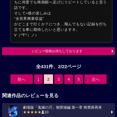
ちに何度でも映画館へ足げにリピートしていると言う
話です。
そして=後の楽しみは
“全世界興業収益”
がどこまで行くか？につき…飛んでもない記録を打ち
立てる事に期待したいと思いますネ。
V（^∇^）ノ♪
レビュー投稿お待ちしております
全431件、2/22ページ
前へ
1
2
3
4
5
次へ
関連作品のレビューを見る
劇場版「鬼滅の刃」無限城編 第一章 猗窩座再来
★★★★★
10