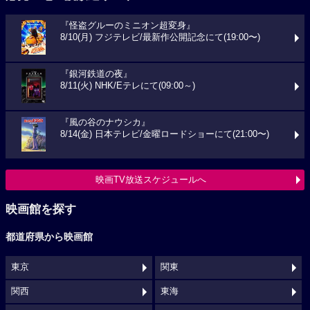
『怪盗グルーのミニオン超変身』
8/10(月) フジテレビ/最新作公開記念にて(19:00〜)
『銀河鉄道の夜』
8/11(火) NHK/Eテレにて(09:00～)
『風の谷のナウシカ』
8/14(金) 日本テレビ/金曜ロードショーにて(21:00〜)
映画TV放送スケジュールへ
映画館を探す
都道府県から映画館
東京
関東
関西
東海