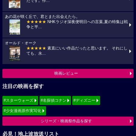
たです。作...
あの花が咲く丘で、君とまた出会えたら。
★★★★★
NHKラジオ深夜便明日への言葉,夏の特集は戦
争と平...
オールド・オーク
★★★★★
素直にいい作品だったと思います。 それにし
ても、永...
映画レビュー
注目の映画を探す
#スターウォーズ
#名探偵コナン
#ディズニー
#少女漫画原作実写化
シリーズ・映画祭作品を探す
必見！地上波放送リスト