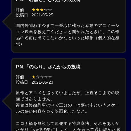
評価
★★★
☆☆
投稿日
2021-05-25
国内外問わず今まで一番心に残った感動のアニメーシ
ョン映画を教えてくださいと聞かれたときに、この作
品の名前は出てこないかなといった印象（個人的な感
想）
P.N.「のらり」さんからの投稿
評価
★
☆☆☆☆
投稿日
2021-05-23
原作とアニメも追っていましたが、正直そこまでの映
画ではありません。
舞台は終始列車の中で三分の一は夢の中というスケー
ルの狭い内容を良く映画化したなと。
コロナ禍を無視して連発する特典商法、それをありが
たがり「○○億の男にしよう」とか言って通い詰めた層