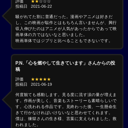
評価
★★
☆☆☆
投稿日
2021-06-22
騒がれてた割に普通だった。漫画やアニメは好きだ
し、この映画が駄作とはもちろん言いませんが、興行
収入伸びたのはアニメが人気があったからであって映
画単体の力ではないなと思いました。
映画単体ではジブリと比べることもできないです。
P.N.「心を燃やして生きています」さんからの投
稿
評価
★★★★★
投稿日
2021-06-19
何度観ても感動します。見る度に流す涙の量が増えま
す。作画が美しく、音楽もストーリーも素晴らしいで
す。心洗われる作品です。見終わった後、一生懸命生
きて行かなければいけないなと思わせてくれます。
僕は、煉獄さんの生き様、言葉に支えられました。救
われました。