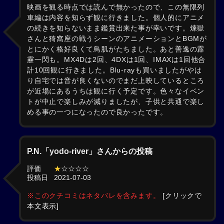
映画を観る時点では読んで無かったので、この無限列
車編は内容を知らず観に行きました。個人的にアニメ
の続きを知らないまま鑑賞出来た事が幸いです。煉獄
さんと猗窩座の戦うシーンのアニメーションとBGMが
とにかく格好良くて鳥肌がたちました。あと善逸の霹
靂一閃も。MX4Dは2回、4DXは1回、IMAXは1回他合
計10回観に行きました。Blu-rayも買いましたがやは
り自宅では音が良くないのでまだ上映しているところ
が近場にあるうちは観に行く予定です。色々なイベン
トが中止で楽しみが減りましたが、子供と共通で楽し
める事の一つになったので良かったです。
P.N.「yodo-river」さんからの投稿
評価
★
☆☆☆☆
投稿日
2021-07-03
※このクチコミはネタバレを含みます。
[クリックで
本文表示]