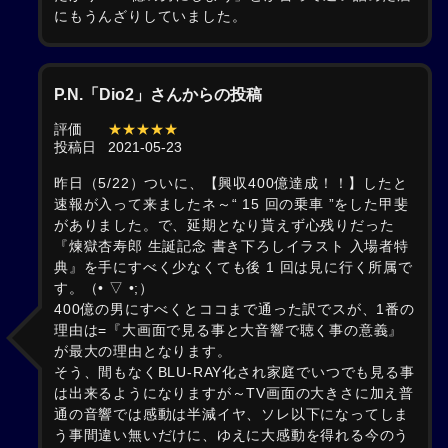
にもうんざりしていました。
P.N.「Dio2」さんからの投稿
評価
★★★★★
投稿日
2021-05-23
昨日（5/22）ついに、【興収400億達成！！】したと
速報が入って来ましたネ～“ 15 回の乗車 ”をした甲斐
がありました。で、延期となり貰えず心残りだった
『煉獄杏寿郎 生誕記念 書き下ろしイラスト 入場者特
典』を手にすべく少なくても後 1 回は見に行く所属で
す。（• ▽ •;）ゞ
400億の男にすべくとココまで通った訳でスが、1番の
理由は=『大画面で見る事と大音響で聴く事の意義』
が最大の理由となります。
そう、間もなくBLU-RAY化され家庭でいつでも見る事
は出来るようになりますが～TV画面の大きさに加え普
通の音響では感動は半減イヤ、ソレ以下になってしま
う事間違い無いだけに、ゆえに大感動を得れる今のう