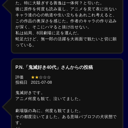
た。特に大騒ぎする善逸は一体何？と引いた。
後に原作を何度も読み返し、アニメを見て表に出ない
キャラ達の心の軌道や生い立ちをあれこれ考えると、
この作品の奥深さを感じた。作者のキャラの作り込み
が深く、そこにハマると抜け出せない。
私は結局、8回劇場に足を運んだ。
蛇足だけど、無一郎の活躍を大画面で観たいと切に願
っている。
P.N.「鬼滅好き40代」さんからの投稿
評価
★★
☆☆☆
投稿日
2021-07-08
鬼滅好きです。
アニメ何度も観て、泣いてました。
劇場版の為に、何度も観てました。
その都度泣いてました。ある意味パブロフの犬状態で
す。