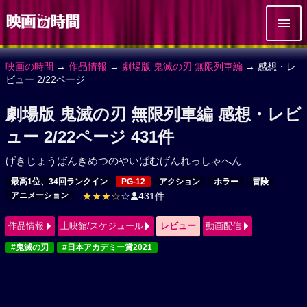
映画の時間
→
作品情報
→
劇場版 鬼滅の刃 無限列車編
→ 感想・レ
ビュー 2/22ページ
劇場版 鬼滅の刃 無限列車編 感想・レビ
ュー 2/22ページ 431件
げきじょうばんきめつのやいばむげんれっしゃへん
最高1位、34回ランクイン
PG-12
アクション
ホラー
冒険
アニメーション
★★★☆
☆
431件
作品情報
上映館/スケジュール
レビュー
動画配信
#鬼滅の刃
#日本アカデミー賞2021