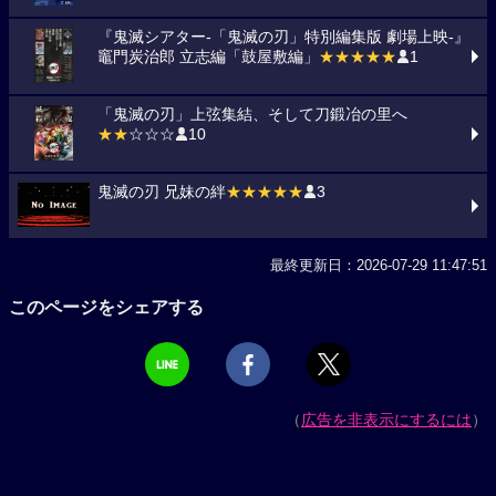
『鬼滅シアター-「鬼滅の刃」特別編集版 劇場上映-』
竈門炭治郎 立志編「鼓屋敷編」
★★★★★
1
「鬼滅の刃」上弦集結、そして刀鍛冶の里へ
★★
☆☆☆
10
鬼滅の刃 兄妹の絆
★★★★★
3
最終更新日：2026-07-29 11:47:51
このページをシェアする
（
広告を非表示にするには
）