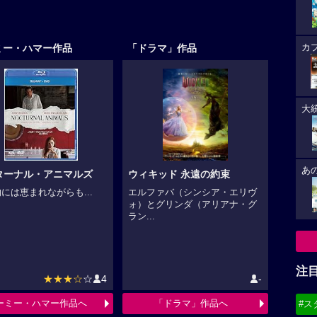
ミー・ハマー作品
「ドラマ」作品
カ
大
あ
ターナル・アニマルズ
ウィキッド 永遠の約束
には恵まれながらも...
エルファバ（シンシア・エリヴ
ォ）とグリンダ（アリアナ・グ
ラン...
注
★★★☆
☆
4
-
ーミー・ハマー作品へ
「ドラマ」作品へ
#ス