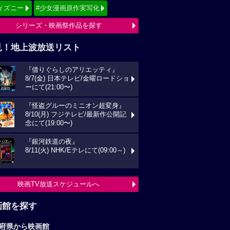
ィズニー
#少女漫画原作実写化
シリーズ・映画祭作品を探す
見！地上波放送リスト
『借りぐらしのアリエッティ』
8/7(金) 日本テレビ/金曜ロードショ
ーにて(21:00〜)
『怪盗グルーのミニオン超変身』
8/10(月) フジテレビ/最新作公開記
念にて(19:00〜)
『銀河鉄道の夜』
8/11(火) NHK/Eテレにて(09:00～)
映画TV放送スケジュールへ
画館を探す
府県から映画館