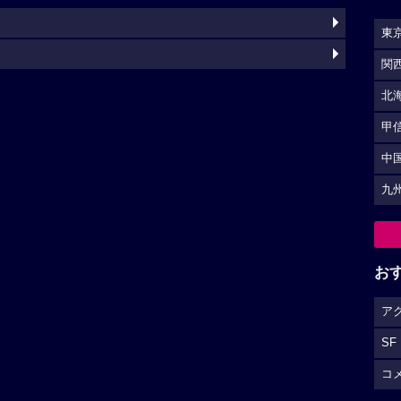
東
関
北
甲
中
九
お
ア
SF
コ