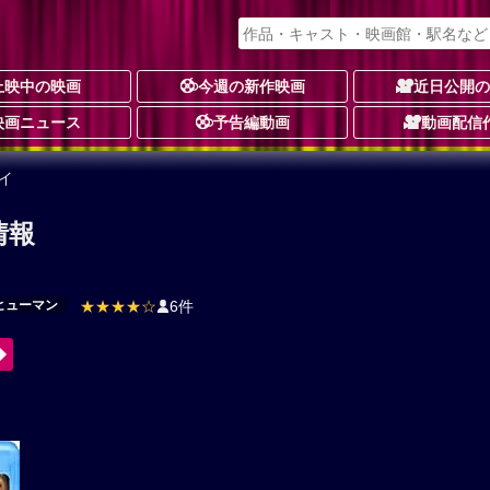
上映中の映画
今週の新作映画
近日公開
映画ニュース
予告編動画
動画配信
イ
情報
ヒューマン
★★★★☆
6件