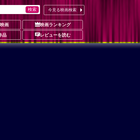
今見る映画検索
の映画
映画ランキング
作品
レビューを読む