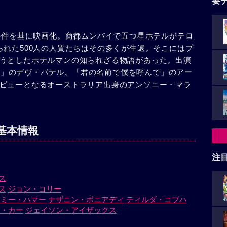
要
ロ事件を基に映画化。商都ムンバイで五つ星ホテルがテロ
られた500人の人質たちはその多くが生還。そこにはプ
うとしたホテルマンの知られざる物語があった。出演
だいま」のデヴ・パテル、「君の名前で僕を呼んで」のアー
ビューとなるオーストラリア出身のアンソニー・マラ
基本情報
注
ス
ス
ジョン・コリー
ーミー・ハマー
ナザニン・ボニアディ
ティルダ・コブハ
ム・カー
ジェイソン・アイザックス