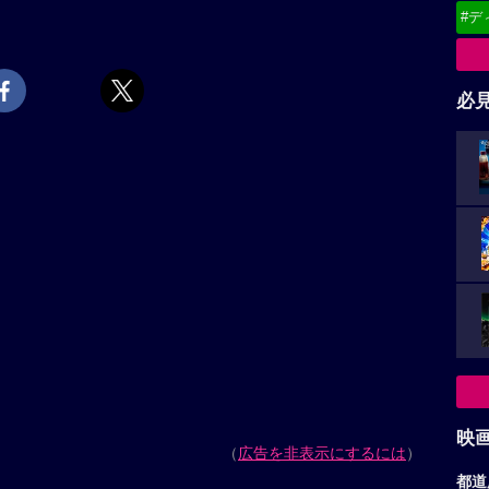
#デ
必
映
（
広告を非表示にするには
）
都道