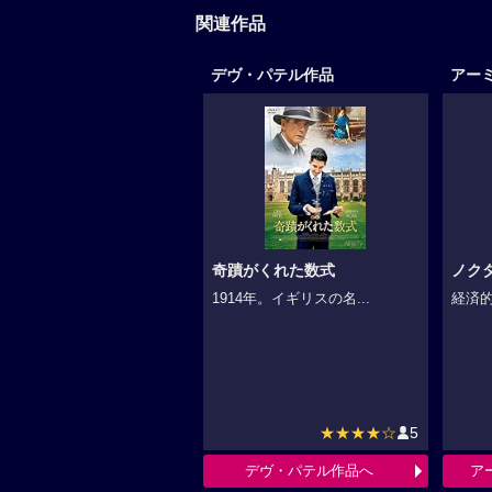
関連作品
デヴ・パテル作品
アー
奇蹟がくれた数式
ノク
1914年。イギリスの名...
経済的
★★★★☆
5
デヴ・パテル作品へ
ア