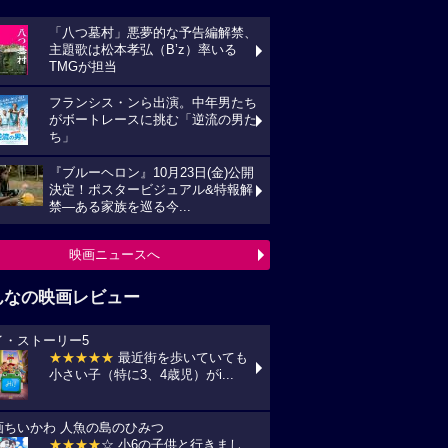
「八つ墓村」悪夢的な予告編解禁、
主題歌は松本孝弘（B’z）率いる
TMGが担当
フランシス・ンら出演。中年男たち
がボートレースに挑む「逆流の男た
ち」
『ブルーヘロン』10月23日(金)公開
決定！ポスタービジュアル&特報解
禁―ある家族を巡る今...
映画ニュースへ
んなの映画レビュー
イ・ストーリー5
★★★★★
最近街を歩いていても
小さい子（特に3、4歳児）がi...
画ちいかわ 人魚の島のひみつ
★★★★
☆ 小6の子供と行きまし