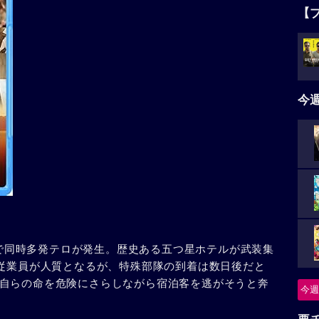
【
今
バイで同時多発テロが発生。歴史ある五つ星ホテルが武装集
と従業員が人質となるが、特殊部隊の到着は数日後だと
自らの命を危険にさらしながら宿泊客を逃がそうと奔
今週