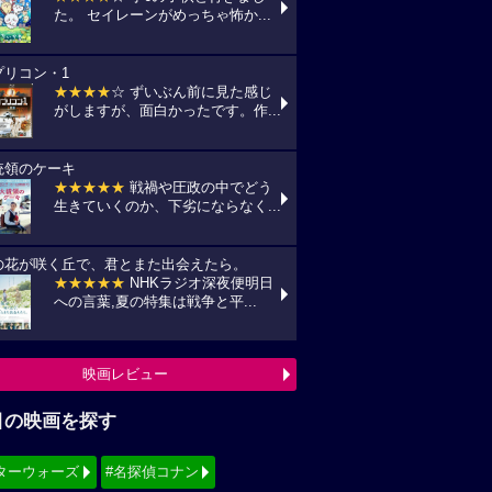
た。 セイレーンがめっちゃ怖か...
プリコン・1
★★★★
☆ ずいぶん前に見た感じ
がしますが、面白かったです。作...
統領のケーキ
★★★★★
戦禍や圧政の中でどう
生きていくのか、下劣にならなく...
の花が咲く丘で、君とまた出会えたら。
★★★★★
NHKラジオ深夜便明日
への言葉,夏の特集は戦争と平...
映画レビュー
目の映画を探す
ターウォーズ
#名探偵コナン