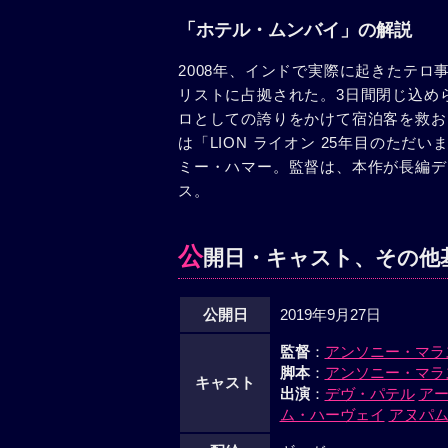
「ホテル・ムンバイ」の解説
2008年、インドで実際に起きたテ
リストに占拠された。3日間閉じ込め
ロとしての誇りをかけて宿泊客を救お
は「LION ライオン 25年目のた
ミー・ハマー。監督は、本作が長編デ
ス。
公
開日・キャスト、その他
公開日
2019年9月27日
監督
：
アンソニー・マラ
脚本
：
アンソニー・マラ
キャスト
出演
：
デヴ・パテル
ア
ム・ハーヴェイ
アヌパ