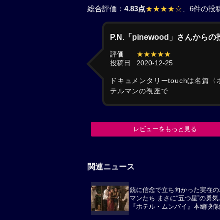
総合評価：
4.83点
★★★★☆
、6件の投
P.N.「pinewood」さんから
評価
★★★★★
投稿日
2020-12-25
ドキュメンタリーtouchは名篇
テルマンの視座で
レビューをもっと見る
関連ニュース
銃に信念で立ち向かった実在の
マンたち まさに“五つ星”の勇
『ホテル・ムンバイ』本編映像