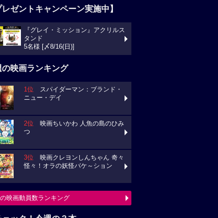
プレゼントキャンペーン実施中】
『グレイ・ミッション』アクリルス
タンド
5名様 [〆8/16(日)]
週の映画ランキング
1位
スパイダーマン：ブランド・
ニュー・デイ
2位
映画ちいかわ 人魚の島のひみ
つ
3位
映画クレヨンしんちゃん 奇々
怪々！オラの妖怪バケ～ション
の映画動員数ランキング