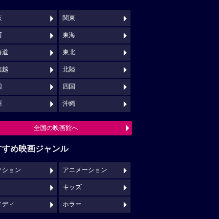
京
関東
西
東海
海道
東北
信越
北陸
国
四国
州
沖縄
全国の映画館へ
すすめ映画ジャンル
クション
アニメーション
キッズ
メディ
ホラー