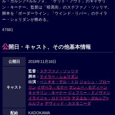
ル・ガルシア=ルルフォ、「ゲット・アウト」のキャサリ
ン・キーナー。監督は「暗黒街」のステファノ・ソッリマ。
脚本を「ボーダーライン」「ウインド・リバー」のテイラ
ー・シェリダンが務める。
47681
公
開日・キャスト、その他基本情報
公開日
2018年11月16日
監督
：
ステファノ・ソッリマ
脚本
：
テイラー・シェリダン
出演
：
ベニチオ・デル・トロ
ジョシュ・ブロー
キャスト
リン
イザベラ・モナー
マシュー・モディーン
キャサリン・キーナー
ジェフリー・ドノヴァン
イライジャ・ロドリゲス
マヌエル・ガルシア=
ルルフォ
デヴィッド・カスタニーダ
配給
KADOKAWA