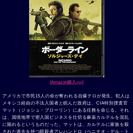
[Amazon購入
]
(PR)
アメリカで市民15人の命が奪われる自爆テロが発生。犯人は
メキシコ経由の不法入国者と睨んだ政府は、CIA特別捜査官
マット（ジョシュ・ブローリン）にある任務を命じる。それ
は、国境地帯で密入国ビジネスを仕切る麻薬カルテルを混乱
に陥れるというものだった。マットは、カルテルに家族を殺
された過去を持つ暗殺者アレハンドロ（ベニチオ・デル・ト