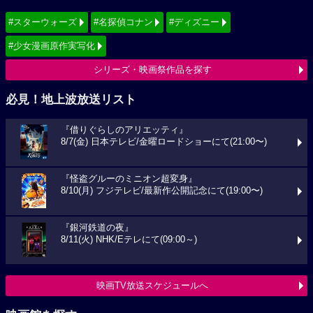
#スターウォーズ
#名探偵コナン
#ディズニー
#少女漫画原作実写化
シリーズ・映画祭作品を探す
必見！地上波放送リスト
『借りぐらしのアリエッティ』
8/7(金) 日本テレビ/金曜ロードショーにて(21:00〜)
『怪盗グルーのミニオン超変身』
8/10(月) フジテレビ/最新作公開記念にて(19:00〜)
『銀河鉄道の夜』
8/11(火) NHK/Eテレにて(09:00～)
映画TV放送スケジュールへ