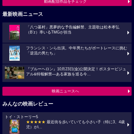
動画配信作品をチェック
最新映画ニュース
「八つ墓村」悪夢的な予告編解禁、主題歌は松本孝弘
（B’z）率いるTMGが担当
フランシス・ンら出演。中年男たちがボートレースに挑む
「逆流の男たち」
『ブルーヘロン』10月23日(金)公開決定！ポスタービジュ
アル&特報解禁―ある家族を巡る今...
映画ニュースへ
みんなの映画レビュー
トイ・ストーリー5
★★★★★
最近街を歩いていても小さい子（特に3、4歳
児）がi...