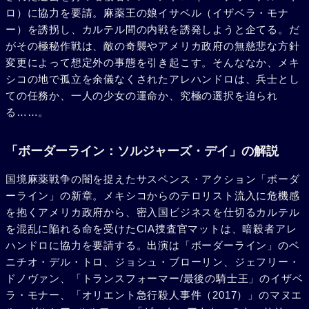
ロ）に協力を要請。麻薬王の娘イサベル（イザベラ・モナ
ー）を誘拐し、カルテル間の内戦を誘発しようと企てる。だ
がその極秘作戦は、敵の奇襲やアメリカ政府の無慈悲な方針
変更によって想定外の事態を引き起こす。そんななか、メキ
シコの地で孤立を余儀なくされたアレハンドロは、兵士とし
ての任務か、一人の少女の運命か、究極の選択を迫られ
る……。
「ボーダーライン：ソルジャーズ・デイ」の解説
国境麻薬戦争の闇を捉えたサスペンス・アクション「ボーダ
ーライン」の新章。メキシコからのテロリスト流入に危機感
を抱くアメリカ政府から、密入国ビジネスを仕切るカルテル
を混乱に陥れる命を受けたCIA捜査官マットは、暗殺者アレ
ハンドロに協力を要請する。出演は「ボーダーライン」のベ
ニチオ・デル・トロ、ジョシュ・ブローリン、ジェフリー・
ドノヴァン、「トランスフォーマー/最後の騎士王」のイザベ
ラ・モナー、「オリエント急行殺人事件（2017）」のマヌエ