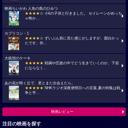
映画ちいかわ 人魚の島のひみつ
★★★★
☆ 小6の子供と行きました。 セイレーンがめっち
ゃ怖か...
カプリコン・1
★★★★
☆ ずいぶん前に見た感じがしますが、面白かっ
たです。作...
大統領のケーキ
★★★★★
戦禍や圧政の中でどう生きていくのか、下劣
にならなく...
あの花が咲く丘で、君とまた出会えたら。
★★★★★
NHKラジオ深夜便明日への言葉,夏の特集は戦
争と平...
映画レビュー
注目の映画を探す