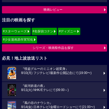
映画レビュー
注目の映画を探す
#スターウォーズ
#名探偵コナン
#ディズニー
#少女漫画原作実写化
シリーズ・映画祭作品を探す
必見！地上波放送リスト
『怪盗グルーのミニオン超変身』
8/10(月) フジテレビ/最新作公開記念にて(19:00〜)
『銀河鉄道の夜』
8/11(火) NHK/Eテレにて(09:00～)
『風の谷のナウシカ』
8/14(金) 日本テレビ/金曜ロードショーにて(21:00〜)