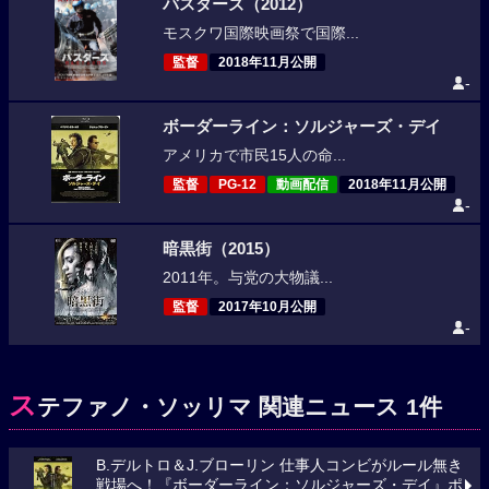
バスターズ（2012）
モスクワ国際映画祭で国際...
監督
2018年11月公開
-
ボーダーライン：ソルジャーズ・デイ
アメリカで市民15人の命...
監督
PG-12
動画配信
2018年11月公開
-
暗黒街（2015）
2011年。与党の大物議...
監督
2017年10月公開
-
ス
テファノ・ソッリマ 関連ニュース 1件
B.デルトロ＆J.ブローリン 仕事人コンビがルール無き
戦場へ！『ボーダーライン：ソルジャーズ・デイ』ポ