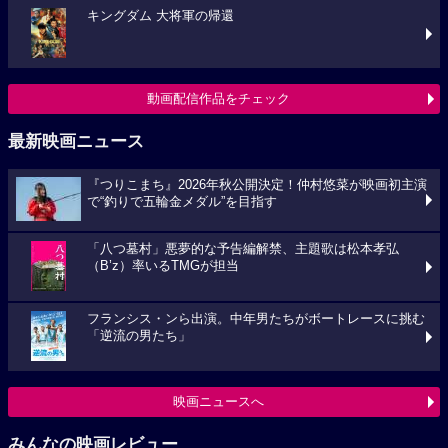
キングダム 大将軍の帰還
動画配信作品をチェック
最新映画ニュース
『つりこまち』2026年秋公開決定！仲村悠菜が映画初主演
で“釣りで五輪金メダル”を目指す
「八つ墓村」悪夢的な予告編解禁、主題歌は松本孝弘
（B’z）率いるTMGが担当
フランシス・ンら出演。中年男たちがボートレースに挑む
「逆流の男たち」
映画ニュースへ
みんなの映画レビュー