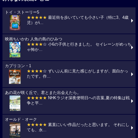
トイ・ストーリー5
★★★★★
最近街を歩いていても小さい子（特に3、4歳
児）がi...
映画ちいかわ 人魚の島のひみつ
★★★★
☆ 小6の子供と行きました。 セイレーンがめっち
ゃ怖か...
カプリコン・1
★★★★
☆ ずいぶん前に見た感じがしますが、面白かっ
たです。作...
あの花が咲く丘で、君とまた出会えたら。
★★★★★
NHKラジオ深夜便明日への言葉,夏の特集は戦
争と平...
オールド・オーク
★★★★★
素直にいい作品だったと思います。 それにし
ても、永...