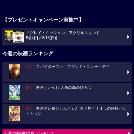
【プレゼントキャンペーン実施中】
『グレイ・ミッション』アクリルスタンド
5名様 [〆8/16(日)]
今週の映画ランキング
1位
スパイダーマン：ブランド・ニュー・デイ
2位
映画ちいかわ 人魚の島のひみつ
3位
映画クレヨンしんちゃん 奇々怪々！オラの妖怪バケ
～ション
今週の映画動員数ランキング