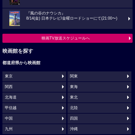
『風の谷のナウシカ』
8/14(金) 日本テレビ/金曜ロードショーにて(21:00〜)
映画TV放送スケジュールへ
映画館を探す
都道府県から映画館
東京
関東
関西
東海
北海道
東北
甲信越
北陸
中国
四国
九州
沖縄