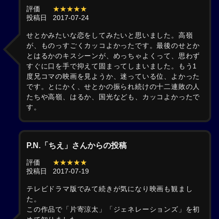
評価
★★★★★
投稿日
2017-07-24
せとかみたいな恋をしてみたいと思いました。高嶺
が、ものっすごくカッコよかったです。最後のせとか
とはるかのキスシーンが、めっちゃよくって、思わず
すぐに口を手で抑えて固まってしまいました。もう1
度兄コマの映画を見ようか、迷っている位、よかった
です。とにかく、せとかの振られ続けの十二連敗の人
たちや高嶺、はるか、国光なども、カッコよかったで
す。
P.N.「ちえ」さんからの投稿
評価
★★★★★
投稿日
2017-07-19
テレビドラマ版でみて続きが気になり映画も観まし
た。
この作品で「片寄涼太」「ジェネレーションズ」を初