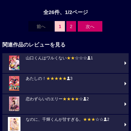
全26件、1/2ページ
前へ
1
2
次へ
関連作品のレビューを見る
山口くんはワルくない
★★
☆☆☆
1
あたしの！
★★★★★
3
恋わずらいのエリー
★★★★
☆
2
なのに、千輝くんが甘すぎる。
★★★
☆☆
2