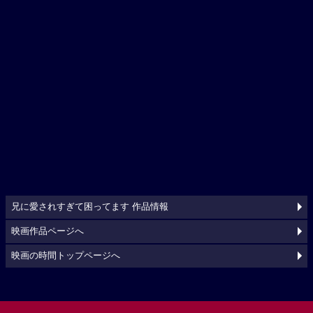
兄に愛されすぎて困ってます 作品情報
映画作品ページへ
映画の時間トップページへ