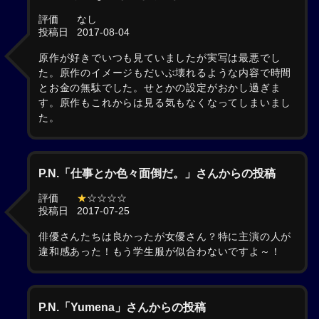
評価
なし
投稿日
2017-08-04
原作が好きでいつも見ていましたが実写は最悪でし
た。原作のイメージもだいぶ壊れるような内容で時間
とお金の無駄でした。せとかの設定がおかし過ぎま
す。原作もこれからは見る気もなくなってしまいまし
た。
P.N.「仕事とか色々面倒だ。」さんからの投稿
評価
★
☆☆☆☆
投稿日
2017-07-25
俳優さんたちは良かったが女優さん？特に主演の人が
違和感あった！もう学生服が似合わないですよ～！
P.N.「Yumena」さんからの投稿