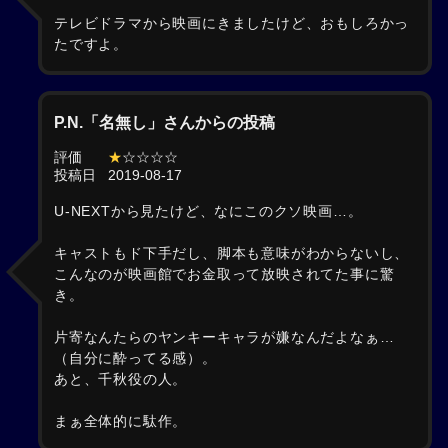
テレビドラマから映画にきましたけど、おもしろかっ
たですよ。
P.N.「名無し」さんからの投稿
評価
★
☆☆☆☆
投稿日
2019-08-17
U-NEXTから見たけど、なにこのクソ映画…。
キャストもド下手だし、脚本も意味がわからないし、
こんなのが映画館でお金取って放映されてた事に驚
き。
片寄なんたらのヤンキーキャラが嫌なんだよなぁ…
（自分に酔ってる感）。
あと、千秋役の人。
まぁ全体的に駄作。