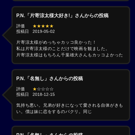
P.N.「片寄涼太様大好き!」さんからの投稿
評価
★★★★★
投稿日
2019-05-02
片寄涼太様がめっちゃカッコ良かった！
私は片寄涼太様のことだけで映画を観ました。
片寄涼太様はもちろん千葉雄大さんもカッコよかった
P.N.「名無し」さんからの投稿
評価
★
☆☆☆☆
投稿日
2018-12-15
気持ち悪い。兄弟が好きになって愛される自体がきも
い。僕は妹に恋をするのパクリ。同じ