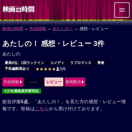
映画の時間
→
作品情報
→
あたしの！
→ 感想・レビュー
あたしの！ 感想・レビュー 3件
あたしの
最高8位、1回ランクイン
コメディ
ラブロマンス
青春
予告編動画あり
★★★★★
3件
作品情報
------
レビュー
動画配信
#少女漫画原作実写化
総合評価
5点
、「あたしの！」を見た方の感想・レビュー情
報です。投稿は
こちら
から受け付けております。