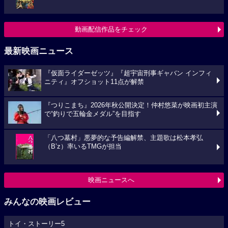
動画配信作品をチェック
最新映画ニュース
『仮面ライダーゼッツ』『超宇宙刑事ギャバン インフィ
ニティ』オフショット11点が解禁
『つりこまち』2026年秋公開決定！仲村悠菜が映画初主演
で“釣りで五輪金メダル”を目指す
「八つ墓村」悪夢的な予告編解禁、主題歌は松本孝弘
（B’z）率いるTMGが担当
映画ニュースへ
みんなの映画レビュー
トイ・ストーリー5