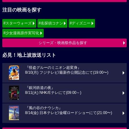
注目の映画を探す
#スターウォーズ
#名探偵コナン
#ディズニー
#少女漫画原作実写化
シリーズ・映画祭作品を探す
必見！地上波放送リスト
『怪盗グルーのミニオン超変身』
8/10(月) フジテレビ/最新作公開記念にて(19:00〜)
『銀河鉄道の夜』
8/11(火) NHK/Eテレにて(09:00～)
『風の谷のナウシカ』
8/14(金) 日本テレビ/金曜ロードショーにて(21:00〜)