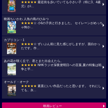
★★★★★
最近街を歩いていても小さい子（特に3、4歳
児）がi...
映画ちいかわ 人魚の島のひみつ
★★★★
☆ 小6の子供と行きました。 セイレーンがめっち
ゃ怖か...
カプリコン・1
★★★★
☆ ずいぶん前に見た感じがしますが、面白かっ
たです。作...
あの花が咲く丘で、君とまた出会えたら。
★★★★★
NHKラジオ深夜便明日への言葉,夏の特集は戦
争と平...
オールド・オーク
★★★★★
素直にいい作品だったと思います。 それにし
ても、永...
映画レビュー