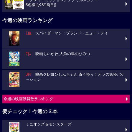
5名様 [〆8/16(日)]
今週の映画ランキング
1位
スパイダーマン：ブランド・ニュー・デイ
2位
映画ちいかわ 人魚の島のひみつ
3位
映画クレヨンしんちゃん 奇々怪々！オラの妖怪バケ
～ション
今週の映画動員数ランキング
要チェック！今週の３本
ミニオンズ＆モンスターズ