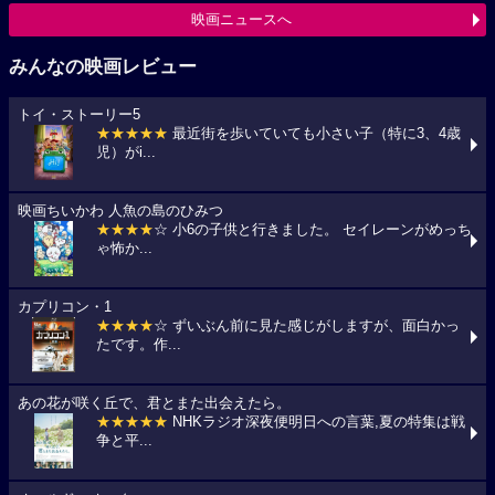
映画ニュースへ
みんなの映画レビュー
トイ・ストーリー5
★★★★★
最近街を歩いていても小さい子（特に3、4歳
児）がi...
映画ちいかわ 人魚の島のひみつ
★★★★
☆ 小6の子供と行きました。 セイレーンがめっち
ゃ怖か...
カプリコン・1
★★★★
☆ ずいぶん前に見た感じがしますが、面白かっ
たです。作...
あの花が咲く丘で、君とまた出会えたら。
★★★★★
NHKラジオ深夜便明日への言葉,夏の特集は戦
争と平...