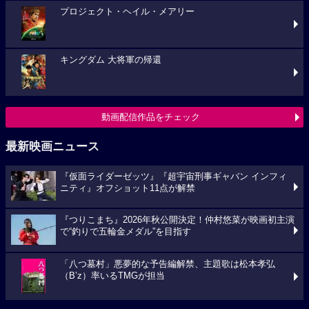
プロジェクト・ヘイル・メアリー
キングダム 大将軍の帰還
動画配信作品をチェック
最新映画ニュース
『仮面ライダーゼッツ』『超宇宙刑事ギャバン インフィ
ニティ』オフショット11点が解禁
『つりこまち』2026年秋公開決定！仲村悠菜が映画初主演
で“釣りで五輪金メダル”を目指す
「八つ墓村」悪夢的な予告編解禁、主題歌は松本孝弘
（B’z）率いるTMGが担当