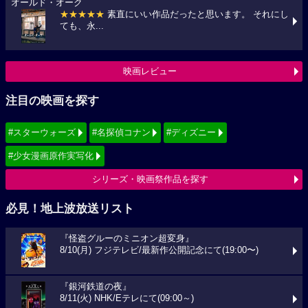
オールド・オーク
★★★★★
素直にいい作品だったと思います。 それにし
ても、永...
映画レビュー
注目の映画を探す
#スターウォーズ
#名探偵コナン
#ディズニー
#少女漫画原作実写化
シリーズ・映画祭作品を探す
必見！地上波放送リスト
『怪盗グルーのミニオン超変身』
8/10(月) フジテレビ/最新作公開記念にて(19:00〜)
『銀河鉄道の夜』
8/11(火) NHK/Eテレにて(09:00～)