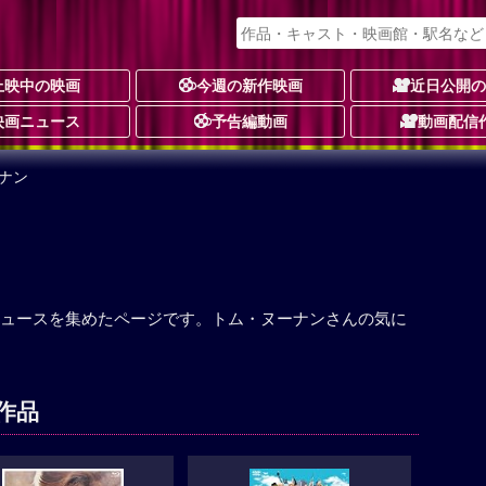
上映中の映画
今週の新作映画
近日公開
映画ニュース
予告編動画
動画配信
ナン
ュースを集めたページです。トム・ヌーナンさんの気に
作品