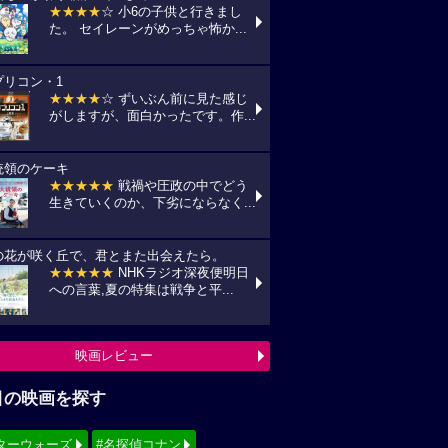
★★★★
☆ 小6の子供と行きまし
た。 セイレーンがめっちゃ怖か...
プリコン・1
★★★★
☆ ずいぶん前に見た感じ
がしますが、面白かったです。作...
統領のケーキ
★★★★★
戦禍や圧政の中でどう
生きていくのか、下劣にならなく...
の花が咲く丘で、君とまた出会えたら。
★★★★★
NHKラジオ深夜便明日
への言葉,夏の特集は戦争と平...
映画レビュー
目の映画を探す
ターウォーズ
#名探偵コナン