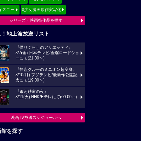
ィズニー
#少女漫画原作実写化
シリーズ・映画祭作品を探す
見！地上波放送リスト
『借りぐらしのアリエッティ』
8/7(金) 日本テレビ/金曜ロードショ
ーにて(21:00〜)
『怪盗グルーのミニオン超変身』
8/10(月) フジテレビ/最新作公開記
念にて(19:00〜)
『銀河鉄道の夜』
8/11(火) NHK/Eテレにて(09:00～)
映画TV放送スケジュールへ
画館を探す