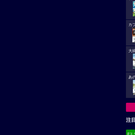
カ
大
あ
注
#ス