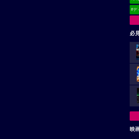
#デ
必
映