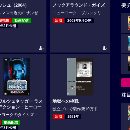
要
ッシュ（2004）
ノックアラウンド・ガイズ
マス間近のロサンゼ...
ニューヨーク・ブルックリ...
総指揮
動画配信
出演
2003年9月公開
6年2月公開
-
-
注
ワルツェネッガー ラス
地獄への挑戦
アクション・ヒーロー
独立プロで製作費10万ド...
ヨークのタイムズ・...
出演
1951年
動画配信
3年8月公開