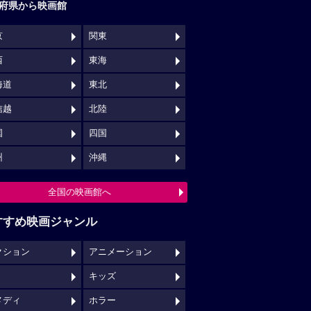
府県から映画館
京
関東
西
東海
海道
東北
信越
北陸
国
四国
州
沖縄
全国の映画館へ
すすめ映画ジャンル
クション
アニメーション
キッズ
メディ
ホラー