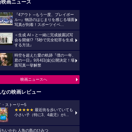
新映画ニュース
『4アウト ─もう一度、プレイボー
ル─』物語のはじまりを感じる場面
写真が到着！スポーツイベ...
＜生成 AI＞と一緒に完成披露試写
会を開催!?『5秒で完全犯罪を生成
する方法』
時空を超えた愛の軌跡『僕の一年、
君の一日』9月4日(金)公開決定！場
面写真一挙解禁
映画ニュースへ
んなの映画レビュー
イ・ストーリー5
★★★★★
最近街を歩いていても
小さい子（特に3、4歳児）がi...
画ちいかわ 人魚の島のひみつ