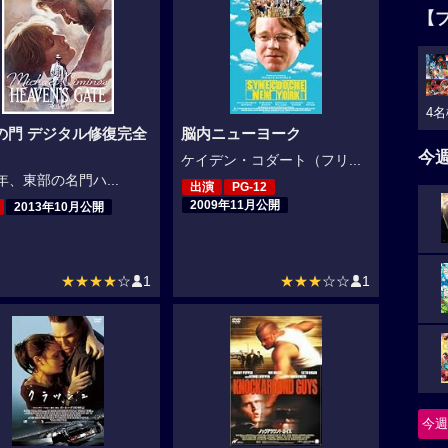
【
4名
の門 デジタル修復完全
脳内ニューヨーク
今
ケイデン・コダート（フリ...
0年、東部の名門ハ...
出演
PG-12
2009年11月公開
2013年10月公開
★★★★
☆
1
★★★
☆☆
1
今週