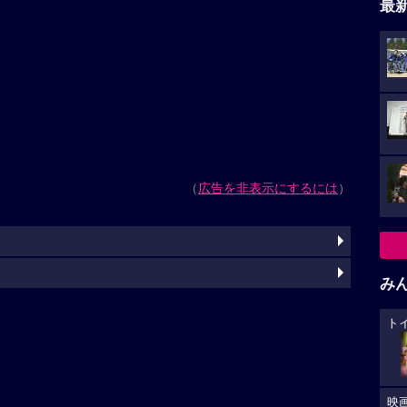
最
（
広告を非表示にするには
）
み
ト
映