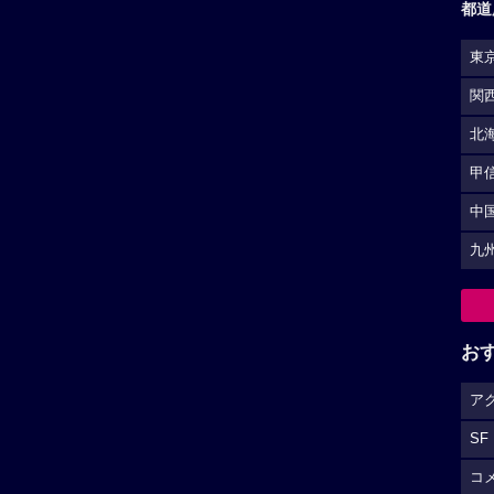
都道
東
関
北
甲
中
九
お
ア
SF
コ