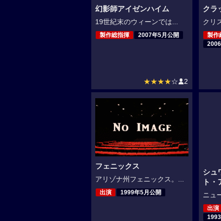
幻影師アイゼンハイム
クラ
19世紀末のウィーンでは...
クリス
製作総指揮
2007年5月公開
製作
200
★★★★
☆
2
フェニックス
シュ
アリゾナ州フェニックス。...
ト・
出演
1999年5月公開
ニュー
出演
199