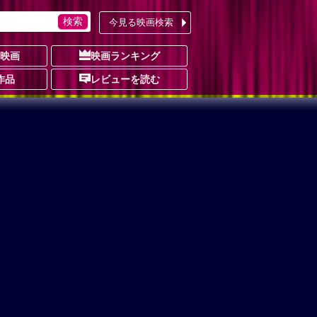
今見る映画検索
の映画
映画ランキング
作品
レビューを読む