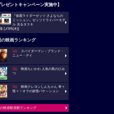
プレゼントキャンペーン実施中】
『仮面ライダーゼッツ さよならの
ミッション』ゼッツドライバーモデ
ル 光るタスキ
様 [〆8/6(木)]
週の映画ランキング
1位
スパイダーマン：ブランド・
ニュー・デイ
2位
映画ちいかわ 人魚の島のひみ
つ
3位
映画クレヨンしんちゃん 奇々
怪々！オラの妖怪バケ～ション
の映画動員数ランキング