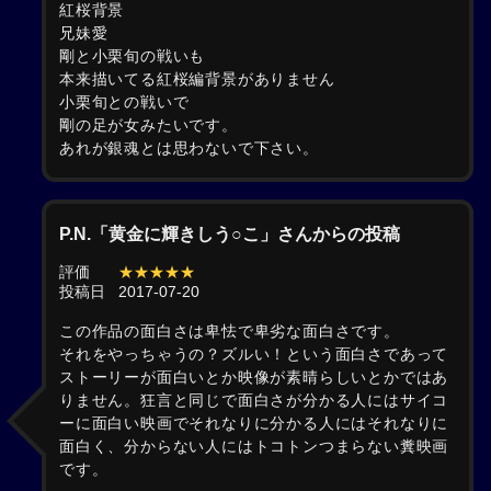
紅桜背景
兄妹愛
剛と小栗旬の戦いも
本来描いてる紅桜編背景がありません
小栗旬との戦いで
剛の足が女みたいです。
あれが銀魂とは思わないで下さい。
P.N.「黄金に輝きしう○こ」さんからの投稿
評価
★★★★★
投稿日
2017-07-20
この作品の面白さは卑怯で卑劣な面白さです。
それをやっちゃうの？ズルい！という面白さであって
ストーリーが面白いとか映像が素晴らしいとかではあ
りません。狂言と同じで面白さが分かる人にはサイコ
ーに面白い映画でそれなりに分かる人にはそれなりに
面白く、分からない人にはトコトンつまらない糞映画
です。