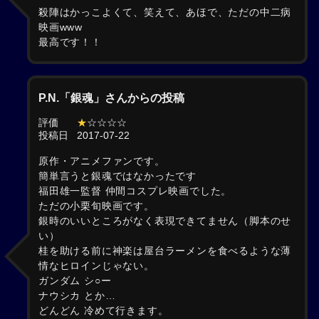
殺陣はかっこよくて、笑えて、あほで、ただの中二病
映画www
最高です！！
P.N.「銀魂」さんからの投稿
評価
★
☆☆☆☆
投稿日
2017-07-22
原作・アニメファンです。
簡単言うと銀魂ではなかったです
福田雄一監督 仲間コスプレ映画でした。
ただの小栗旬映画です。
銀時のいいところがなく表現できてません（脚本のせ
い）
桂を助ける前に神楽は屋台ラーメンを食べるような薄
情なヒロインじゃない。
ガンダム シ○ー
ナウシカ とか…
どんどん 冷めて行きます。