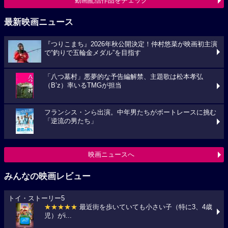
動画配信作品をチェック
最新映画ニュース
『つりこまち』2026年秋公開決定！仲村悠菜が映画初主演
で“釣りで五輪金メダル”を目指す
「八つ墓村」悪夢的な予告編解禁、主題歌は松本孝弘
（B’z）率いるTMGが担当
フランシス・ンら出演。中年男たちがボートレースに挑む
「逆流の男たち」
映画ニュースへ
みんなの映画レビュー
トイ・ストーリー5
★★★★★
最近街を歩いていても小さい子（特に3、4歳
児）がi...