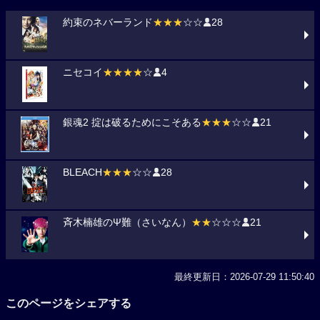
約束のネバーランド
★★★
☆☆
28
ニセコイ
★★★★
☆
4
銀魂2 掟は破るためにこそある
★★★
☆☆
21
BLEACH
★★★
☆☆
28
斉木楠雄のΨ難（さいなん）
★★
☆☆☆
21
最終更新日：2026-07-29 11:50:40
このページをシェアする