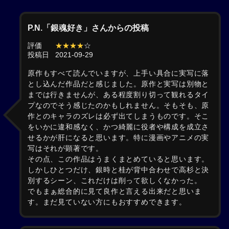
P.N.「銀魂好き」さんからの投稿
評価
★★★★
☆
投稿日
2021-09-29
原作もすべて読んでいますが、上手い具合に実写に落
とし込んだ作品だと感じました。原作と実写は別物と
までは行きませんが、ある程度割り切って観れるタイ
プなのでそう感じたのかもしれません。そもそも、原
作とのキャラのズレは必ず出てしまうものです。そこ
をいかに違和感なく、かつ綺麗に役者や構成を成立さ
せるかが肝になると思います。特に漫画やアニメの実
写はそれが顕著です。
その点、この作品はうまくまとめていると思います。
しかしひとつだけ、銀時と桂が背中合わせで高杉と決
別するシーン、これだけは削って欲しくなかった。
でもまぁ総合的に見て良作と言える出来だと思いま
す。まだ見ていない方にもおすすめできます。