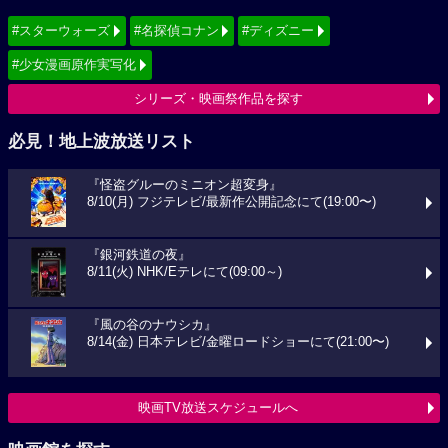
#スターウォーズ
#名探偵コナン
#ディズニー
#少女漫画原作実写化
シリーズ・映画祭作品を探す
必見！地上波放送リスト
『怪盗グルーのミニオン超変身』
8/10(月) フジテレビ/最新作公開記念にて(19:00〜)
『銀河鉄道の夜』
8/11(火) NHK/Eテレにて(09:00～)
『風の谷のナウシカ』
8/14(金) 日本テレビ/金曜ロードショーにて(21:00〜)
映画TV放送スケジュールへ