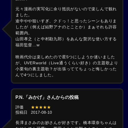
元々漫画の実写化に余り抵抗がないので楽しんで観れ
ました。
途中やや狙いすぎ、クドっ！と思ったシーンもありま
したが（例えば結野アナのとことか）まぁそれも許容
範囲内。
山田孝之（と中村勘九郎）をあんな贅沢な使い方する
福田監督…w
映画代分は楽しめたので星5つにしようか迷いました
が、UVERworld（Live通うくらい好き）の主題歌より
小栗旬の裏主題歌？が出張っててちょっと悔しかった
んで4つにしました。
P.N.「みかげ」さんからの投稿
評価
★★★★★
投稿日
2017-08-10
長澤まさみのお妙さんが好きです。橋本環奈ちゃんは