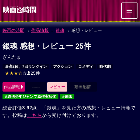
映画の時間
→
作品情報
→
銀魂
→ 感想・レビュー
銀魂 感想・レビュー 25件
ぎんたま
最高2位、7回ランクイン
アクション
コメディ
時代劇
★★★☆
☆
25件
作品情報
------
レビュー
動画配信
#週刊少年ジャンプ原作実写化
#銀魂
総合評価
3.92点
、「銀魂」を見た方の感想・レビュー情報で
す。投稿は
こちら
から受け付けております。