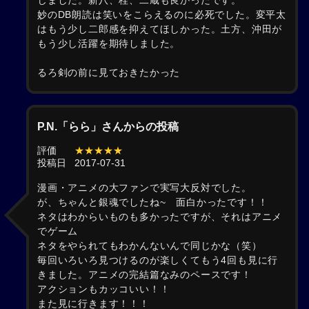
じました。新八、桂、二蔵も良かったです。
妙のDB朗読は笑いをこらえるのに必死でした。変平太
はもう少し二郎感を抑えてほしかった。土方、沖田が
もう少し活躍を期待しました。
るろ剣の前に見ておきたかった
P.N.「らら」さんからの投稿
評価
★★★★★
投稿日
2017-07-31
漫画・アニメの大ファンで実写大反対でした。
が、ちゃんと銀魂でしたね~ 面白かったです！！
ネタはわからいものも多かったですが、それはアニメ
でゲーム
ネタをやられてもわかんないんで同じかな（笑）
毎回いろいろ見つけるのが楽しくてもう4回も見に行
きました。アニメの完結篇なみのペースです！
アクションもカッコいい！！
また見に行きます！！！