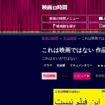
映画の時間メニュー
映画館を探す
映画の時間
→
作品情報
→ これは映画では
これは映画ではない 作
これはえいがではない
ドラマ
社会派
ドキュメンタリー
★★
作品情報
------
レビュー
動画配