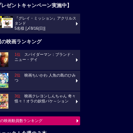
プレゼントキャンペーン実施中】
『グレイ・ミッション』アクリルス
タンド
5名様 [〆8/16(日)]
週の映画ランキング
1位
スパイダーマン：ブランド・
ニュー・デイ
2位
映画ちいかわ 人魚の島のひみ
つ
3位
映画クレヨンしんちゃん 奇々
怪々！オラの妖怪バケ～ション
の映画動員数ランキング