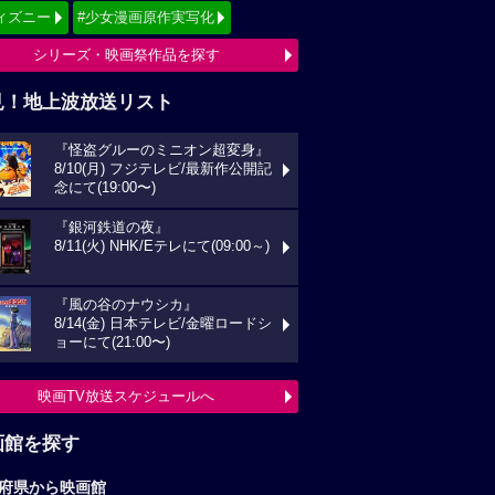
ィズニー
#少女漫画原作実写化
シリーズ・映画祭作品を探す
見！地上波放送リスト
『怪盗グルーのミニオン超変身』
8/10(月) フジテレビ/最新作公開記
念にて(19:00〜)
『銀河鉄道の夜』
8/11(火) NHK/Eテレにて(09:00～)
『風の谷のナウシカ』
8/14(金) 日本テレビ/金曜ロードシ
ョーにて(21:00〜)
映画TV放送スケジュールへ
画館を探す
府県から映画館