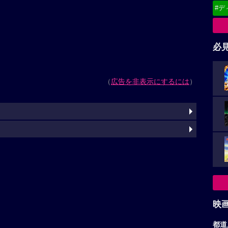
#デ
必
（
広告を非表示にするには
）
映
都道