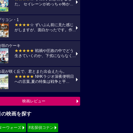
た。 セイレーンがめっちゃ怖か...
プリコン・1
★★★★
☆ ずいぶん前に見た感じ
がしますが、面白かったです。作...
統領のケーキ
★★★★★
戦禍や圧政の中でどう
生きていくのか、下劣にならなく...
の花が咲く丘で、君とまた出会えたら。
★★★★★
NHKラジオ深夜便明日
への言葉,夏の特集は戦争と平...
映画レビュー
目の映画を探す
ターウォーズ
#名探偵コナン