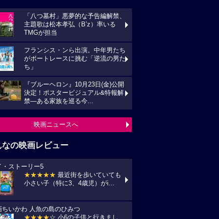
「八つ墓村」悪夢的な予告編解禁、
主題歌は松本孝弘（B’z）率いる
TMGが担当
フランシス・ンら出演。中年男たち
がボートレースに挑む「逆流の男た
ち」
『ブルーヘロン』10月23日(金)公開
決定！ポスタービジュアル&特報解
禁―ある家族を巡る今...
映画ニュースへ
んなの映画レビュー
イ・ストーリー5
★★★★★
最近街を歩いていても
小さい子（特に3、4歳児）がi...
画ちいかわ 人魚の島のひみつ
★★★★
☆ 小6の子供と行きまし