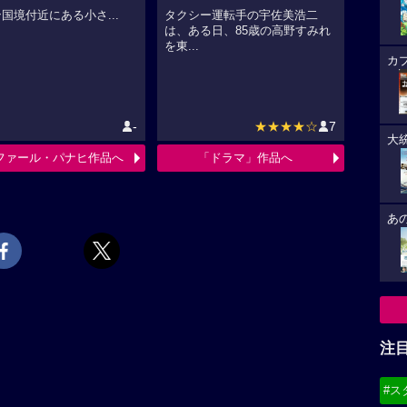
国境付近にある小さ...
タクシー運転手の宇佐美浩二
は、ある日、85歳の高野すみれ
を東...
カ
-
★★★★☆
7
大
ファール・パナヒ作品へ
「ドラマ」作品へ
あ
注
#ス