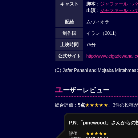
キャスト
脚本
：
ジャファール・パ
出演
：
ジャファール・パ
配給
ムヴィオラ
制作国
イラン（2011）
上映時間
75分
公式サイト
http://www.eigadewanai.
(C) Jafar Panahi and Mojtaba Mirtahmas
ユ
ーザーレビュー
総合評価：
5点
★★★★★
、3件の投稿
P.N.「pinewood」さんから
評価
★★★★★