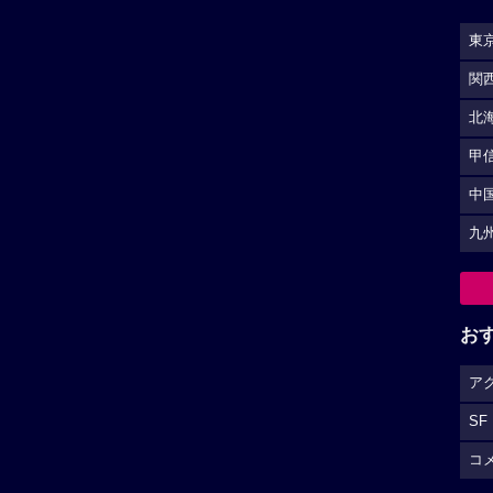
東
関
北
甲
中
九
お
ア
SF
コ