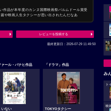
い作品が本年度のカンヌ国際映画祭パルムドール賞受
本篇や映画人生タクシーが思い出されたんだなあ
レビューを投稿する
最終更新日：2026-07-29 11:49:50
ファール・パナヒ作品
「ドラマ」作品
み
ト
映
、いない
TOKYOタクシー