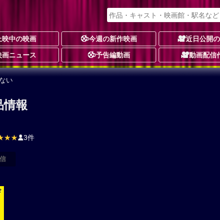
上映中の映画
今週の新作映画
近日公開
映画ニュース
予告編動画
動画配信
ない
品情報
★★★
3件
信