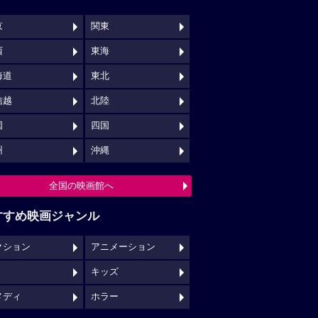
京
関東
西
東海
海道
東北
信越
北陸
国
四国
州
沖縄
全国の映画館へ
すすめ映画ジャンル
クション
アニメーション
キッズ
メディ
ホラー