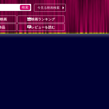
今見る映画検索
の映画
映画ランキング
作品
レビューを読む