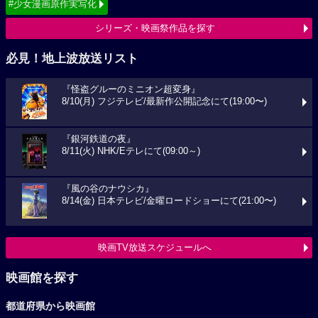
#少女漫画原作実写化
シリーズ・映画祭作品を探す
必見！地上波放送リスト
『怪盗グルーのミニオン超変身』
8/10(月) フジテレビ/最新作公開記念にて(19:00〜)
『銀河鉄道の夜』
8/11(火) NHK/Eテレにて(09:00～)
『風の谷のナウシカ』
8/14(金) 日本テレビ/金曜ロードショーにて(21:00〜)
映画TV放送スケジュールへ
映画館を探す
都道府県から映画館