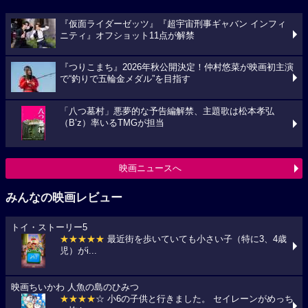
『仮面ライダーゼッツ』『超宇宙刑事ギャバン インフィ
ニティ』オフショット11点が解禁
『つりこまち』2026年秋公開決定！仲村悠菜が映画初主演
で“釣りで五輪金メダル”を目指す
「八つ墓村」悪夢的な予告編解禁、主題歌は松本孝弘
（B’z）率いるTMGが担当
映画ニュースへ
みんなの映画レビュー
トイ・ストーリー5
★★★★★
最近街を歩いていても小さい子（特に3、4歳
児）がi...
映画ちいかわ 人魚の島のひみつ
★★★★
☆ 小6の子供と行きました。 セイレーンがめっち