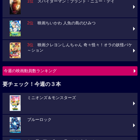
1位
スパイダーマン：ブランド・ニュー・デイ
2位
映画ちいかわ 人魚の島のひみつ
3位
映画クレヨンしんちゃん 奇々怪々！オラの妖怪バケ
～ション
今週の映画動員数ランキング
要チェック！今週の３本
ミニオンズ＆モンスターズ
ブルーロック