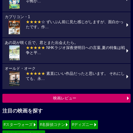
ゃ怖か...
カプリコン・1
★★★★
☆ ずいぶん前に見た感じがしますが、面白かっ
たです。作...
あの花が咲く丘で、君とまた出会えたら。
★★★★★
NHKラジオ深夜便明日への言葉,夏の特集は戦
争と平...
オールド・オーク
★★★★★
素直にいい作品だったと思います。 それにし
ても、永...
映画レビュー
注目の映画を探す
#スターウォーズ
#名探偵コナン
#ディズニー