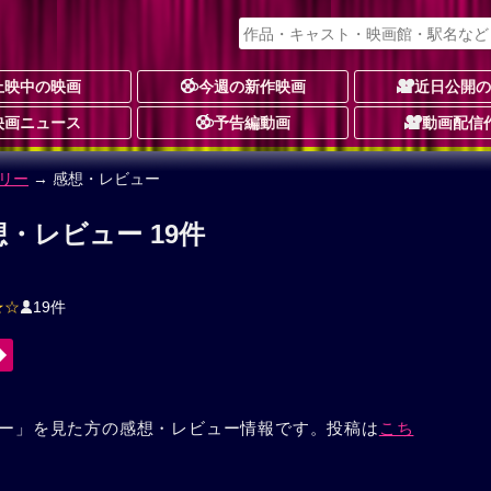
上映中の映画
今週の新作映画
近日公開
映画ニュース
予告編動画
動画配信
リー
→ 感想・レビュー
・レビュー 19件
★☆
19件
ー」を見た方の感想・レビュー情報です。投稿は
こち