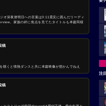
要
ジオ深夜便明日への言葉は3:11震災に因んだリーディ
nterview。家族の絆に焦点を充てたタイトルも本篇同様
の投稿
を聴くと情熱ダンスと共に本篇映像が想かんでねえ
注
の投稿