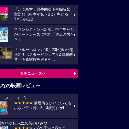
「八つ墓村」悪夢的な予告編解禁、
主題歌は松本孝弘（B’z）率いる
TMGが担当
フランシス・ンら出演。中年男たち
がボートレースに挑む「逆流の男た
ち」
『ブルーヘロン』10月23日(金)公開
決定！ポスタービジュアル&特報解
禁―ある家族を巡る今...
映画ニュースへ
んなの映画レビュー
イ・ストーリー5
★★★★★
最近街を歩いていても
小さい子（特に3、4歳児）がi...
画ちいかわ 人魚の島のひみつ
★★★★
☆ 小6の子供と行きまし