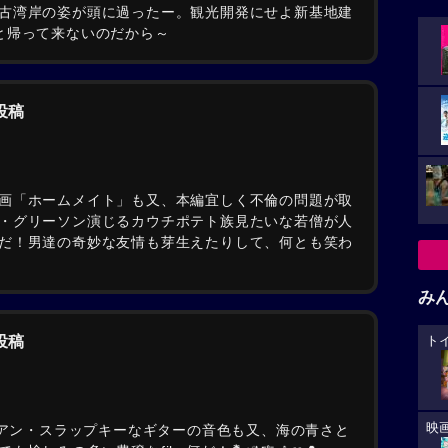
古湾岸の姿が頭に過ったー。観光開発にせよ新基地建
と帰って来ないのだから～
の投稿
画「ホームメイト」も又、本編宜しく不倫の問題が取
・グリーソン演じるカウチポテト族見たいな若僧が人
だ！男達の奇妙な友情も芽生えたりして、何とも笑わ
み
の投稿
ト
映
イアン・スラップキーなギターの音色も又、海の青さと