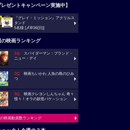
プレゼントキャンペーン実施中】
『グレイ・ミッション』アクリルス
タンド
5名様 [〆8/16(日)]
週の映画ランキング
1位
スパイダーマン：ブランド・
ニュー・デイ
2位
映画ちいかわ 人魚の島のひみ
つ
3位
映画クレヨンしんちゃん 奇々
怪々！オラの妖怪バケ～ション
の映画動員数ランキング