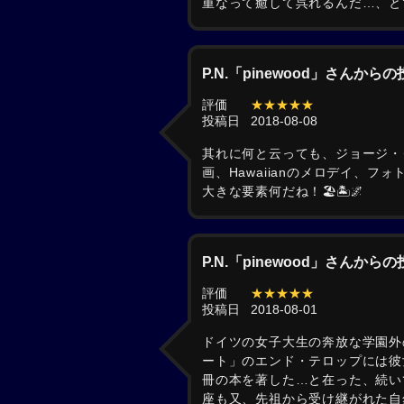
重なって癒して呉れるんだ…、とても愉
P.N.「pinewood」さんから
評価
★★★★★
投稿日
2018-08-08
其れに何と云っても、ジョージ・
画、Hawaiianのメロデイ、
大きな要素何だね！🏖️🏝️🌌
P.N.「pinewood」さんから
評価
★★★★★
投稿日
2018-08-01
ドイツの女子大生の奔放な学園外
ート」のエンド・テロップには彼
冊の本を著した…と在った、続い
座も又、先祖から受け継がれた自