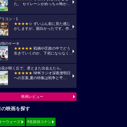
た。 セイレーンがめっちゃ怖か...
プリコン・1
★★★★
☆ ずいぶん前に見た感じ
がしますが、面白かったです。作...
統領のケーキ
★★★★★
戦禍や圧政の中でどう
生きていくのか、下劣にならなく...
の花が咲く丘で、君とまた出会えたら。
★★★★★
NHKラジオ深夜便明日
への言葉,夏の特集は戦争と平...
映画レビュー
目の映画を探す
ターウォーズ
#名探偵コナン