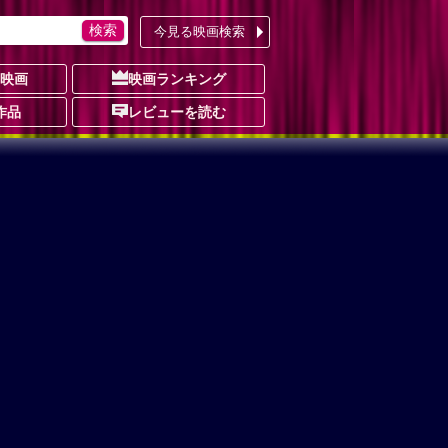
今見る映画検索
の映画
映画ランキング
作品
レビューを読む