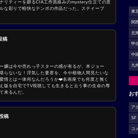
リティーを廻るCIA工作員絡みのmystery仕立ての意
ルな彩りで軽快なテンポの作品だった。ステイーブ
東
関
北
の投稿
甲
中
九
ー嬢は今や売れっ子スターの感が有るが、本ジョー
堪らないな！浮気した妻君を、今や植物人間見たいな
愛情とは一体何なんだろうか❤️名画座でも何度と無く
え版を自宅でTV視聴しても生きると云う事の生命の尊
て来るんだ。
お
ア
の投稿
SF
コ