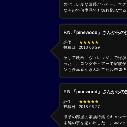
のパラレルな葛藤だったー。本ク
なもので何度見ても惚れ惚れする
P.N.「pinewood」さんから
評価
★★★★★
投稿日
2018-06-29
そして映画「ヴィレッジ」で好演
った…。ロングチェアーで家族が
ンも多幸感が滲み出てたね😳🏖️🏝️
P.N.「pinewood」さんから
評価
★★★★★
投稿日
2018-06-27
徹子の部屋の家族特集でキャシー
本編の事を思い出した…。本ジョ