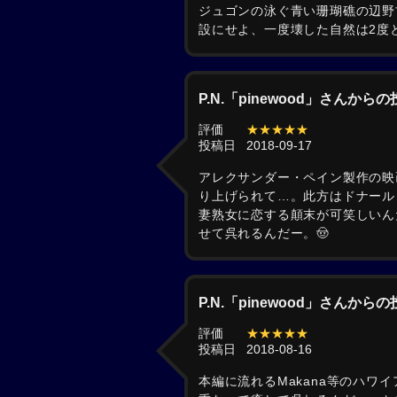
ジュゴンの泳ぐ青い珊瑚礁の辺野
設にせよ、一度壊した自然は2度
P.N.「pinewood」さんから
評価
★★★★★
投稿日
2018-09-17
アレクサンダー・ペイン製作の映
り上げられて…。此方はドナール
妻熟女に恋する顛末が可笑しいん
せて呉れるんだー。🤠
P.N.「pinewood」さんから
評価
★★★★★
投稿日
2018-08-16
本編に流れるMakana等のハワ