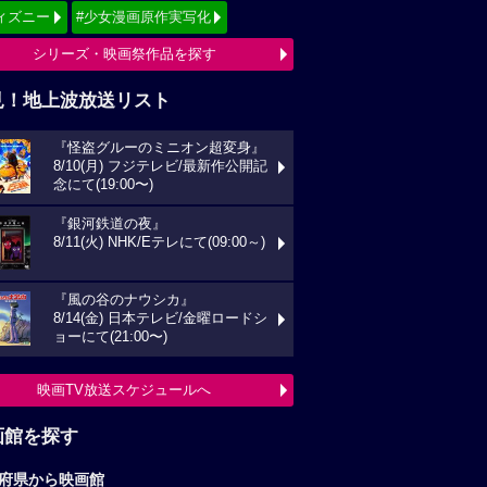
ィズニー
#少女漫画原作実写化
シリーズ・映画祭作品を探す
見！地上波放送リスト
『怪盗グルーのミニオン超変身』
8/10(月) フジテレビ/最新作公開記
念にて(19:00〜)
『銀河鉄道の夜』
8/11(火) NHK/Eテレにて(09:00～)
『風の谷のナウシカ』
8/14(金) 日本テレビ/金曜ロードシ
ョーにて(21:00〜)
映画TV放送スケジュールへ
画館を探す
府県から映画館