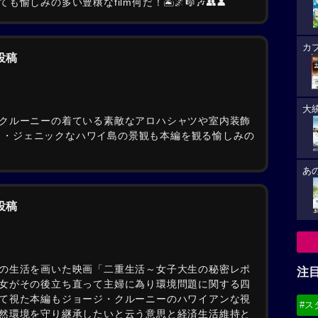
しみの多い豊穣なfilm何だ！🏝️🌌🎼🎶👥👤
カ
の投稿
大
クルーニーの着ている素敵なアロハシャツや室内装飾
フォト・ジェニックなハワイ島の景観も本編を観る愉しみの
あ
の投稿
の生活を画いた映画「二重生活～女子大生の秘密レポ
注
女がその後立ち直って主婦に為り環境問題に関する四
て視た本編もジョージ・クルーニーのハワイアンな視
#ス
然環境を守り継承したいと云う意思と経済生活維持と