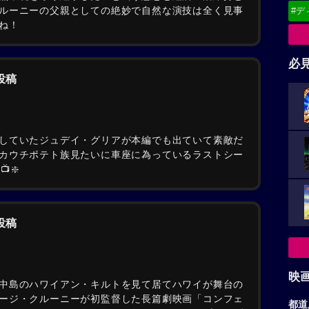
ルーニーの父親としての絶妙で自然な演技は全く見事
#デ
ね！
必
の投稿
していたジュデイ・グリアが本編でも出ていて素敵だ
カウチポテト族見たいに車座に為っているラストシー
❇️
の投稿
映
中島のハワイアン・キルトを見て居てハワイが舞台の
ージ・クルーニーが初監督した長篇劇映画「コンフェ
都道