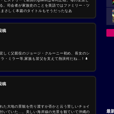
・ヒストリーで前回のguestは草刈正雄。母の生涯と
る。司会者が家族史のことを英語ではファミリー・ツ
,まさしく本篇のタイトルもそうだったなあ
の投稿
宜しく父親役のジョージ・クルーニー初め、長女のシ
ラ・ミラー等,家族も皆父を支えて熱演何だね…！🌲
の投稿
れた大地の景観を売り渡すか否かと云う苦しいチョイ
最
付いていた…。美しい海岸線の光景を観ていて沖縄の