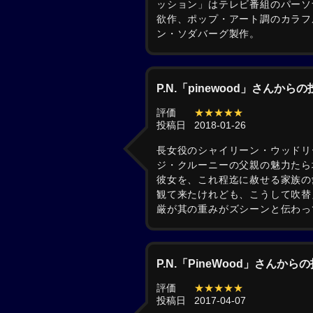
ッション」はテレビ番組のパーソナ
欲作、ポップ・アート調のカラフ
ン・ソダバーグ製作。
P.N.「pinewood」さんから
評価
★★★★★
投稿日
2018-01-26
長女役のシャイリーン・ウッドリ
ジ・クルーニーの父親の魅力たら
彼女を、これ程迄に赦せる家族の
観て来たけれども、こうして吹替
厳が其の重みがズシーンと伝わっ
P.N.「PineWood」さんから
評価
★★★★★
投稿日
2017-04-07