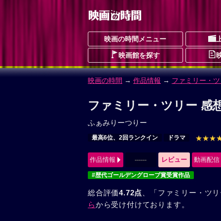
映画の時間メニュー
映画館を探す
映画の時間
→
作品情報
→
ファミリー・ツ
ファミリー・ツリー 感想
ふぁみりーつりー
最高6位、2回ランクイン
ドラマ
★★★
作品情報
------
レビュー
動画配信
#歴代ゴールデングローブ賞受賞作品
総合評価
4.72点
、「ファミリー・ツリ
ら
から受け付けております。