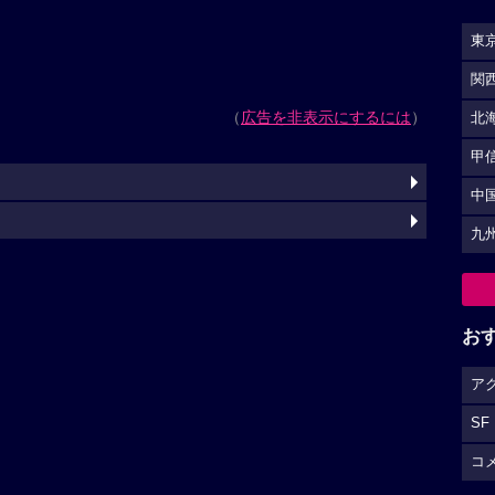
東
関
（
広告を非表示にするには
）
北
甲
中
九
お
ア
SF
コ