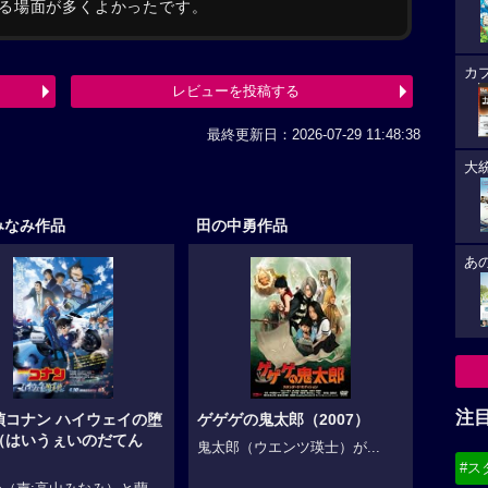
る場面が多くよかったです。
カ
レビューを投稿する
最終更新日：2026-07-29 11:48:38
大
みなみ作品
田の中勇作品
あ
注
偵コナン ハイウェイの堕
ゲゲゲの鬼太郎（2007）
（はいうぇいのだてん
鬼太郎（ウエンツ瑛士）が...
#ス