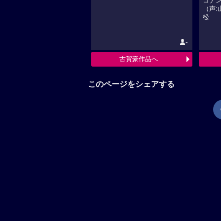
コナ
（声:
松...
-
古賀豪作品へ
このページをシェアする