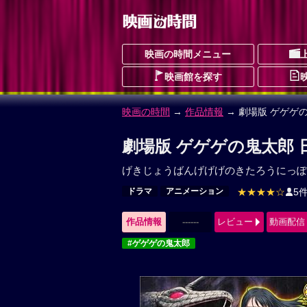
映画の時間メニュー
映画館を探す
映画の時間
→
作品情報
→ 劇場版 ゲゲゲ
劇場版 ゲゲゲの鬼太郎 
げきじょうばんげげげのきたろうにっぽ
ドラマ
アニメーション
★★★★☆
5
作品情報
------
レビュー
動画配信
#ゲゲゲの鬼太郎