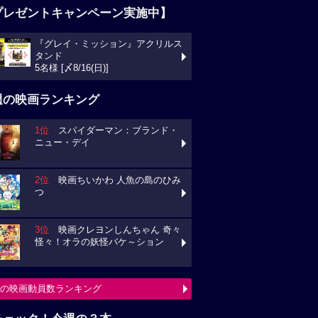
プレゼントキャンペーン実施中】
『グレイ・ミッション』アクリルス
タンド
5名様 [〆8/16(日)]
週の映画ランキング
1位
スパイダーマン：ブランド・
ニュー・デイ
2位
映画ちいかわ 人魚の島のひみ
つ
3位
映画クレヨンしんちゃん 奇々
怪々！オラの妖怪バケ～ション
の映画動員数ランキング