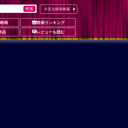
今見る映画検索
の映画
映画ランキング
作品
レビューを読む