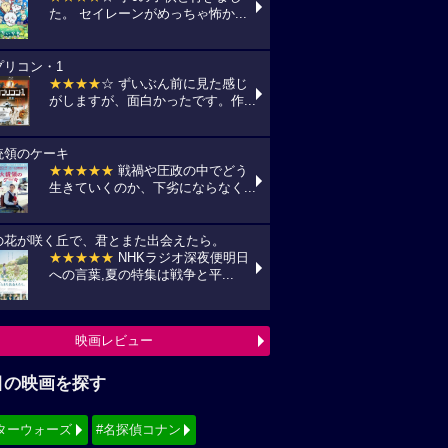
た。 セイレーンがめっちゃ怖か...
プリコン・1
★★★★
☆ ずいぶん前に見た感じ
がしますが、面白かったです。作...
統領のケーキ
★★★★★
戦禍や圧政の中でどう
生きていくのか、下劣にならなく...
の花が咲く丘で、君とまた出会えたら。
★★★★★
NHKラジオ深夜便明日
への言葉,夏の特集は戦争と平...
映画レビュー
目の映画を探す
ターウォーズ
#名探偵コナン