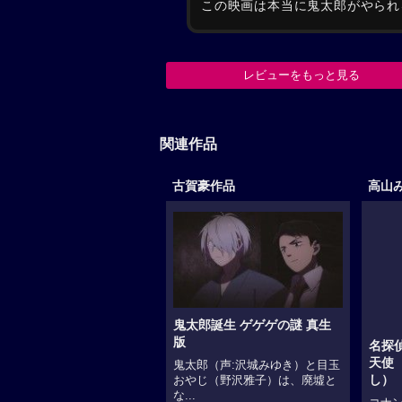
この映画は本当に鬼太郎がやられ
レビューをもっと見る
関連作品
古賀豪作品
高山
鬼太郎誕生 ゲゲゲの謎 真生
版
名探
天使
鬼太郎（声:沢城みゆき）と目玉
し）
おやじ（野沢雅子）は、廃墟と
な...