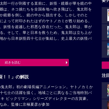
要
太郎一行が到着する直前に、妖怪・鏡爺が華を鏡の中
爺は、ネコ娘たちを全国各地へ吹き飛ばし、鬼太郎を
か鏡爺を倒し、鏡の中から脱出する。しかしそのと
によって封印されたはずのヤトノカミが甦り始める。
、妖怪を超越した邪悪な存在だった。鬼太郎は、華が
る。そして、華と日本を救うため、鬼太郎は立ち上が
地から日本妖怪四十七士が集結し、史上最大の妖怪バ
続きを読む
注
裂！！」の解説
の鬼太郎』初の劇場長編アニメーション。ヤトノカミか
十七士の活躍を描く。地域ごとに異なるご当地特別バ
ラキ ビックリマン』シリーズディレクターの古賀豪。
なみ。監修に京極夏彦が参加