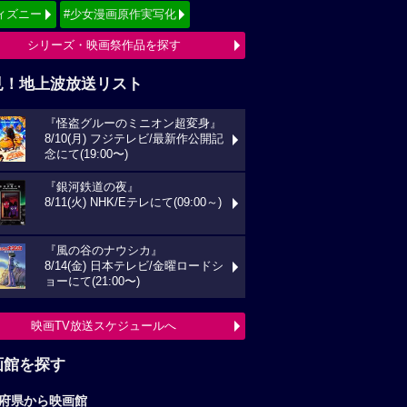
ィズニー
#少女漫画原作実写化
シリーズ・映画祭作品を探す
見！地上波放送リスト
『怪盗グルーのミニオン超変身』
8/10(月) フジテレビ/最新作公開記
念にて(19:00〜)
『銀河鉄道の夜』
8/11(火) NHK/Eテレにて(09:00～)
『風の谷のナウシカ』
8/14(金) 日本テレビ/金曜ロードシ
ョーにて(21:00〜)
映画TV放送スケジュールへ
画館を探す
府県から映画館