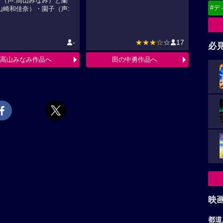
ン（声:高山みなみ）と蘭
#デ
山崎和佳奈）・園子（声:
-
★★★☆
☆
17
必
高山みなみ作品へ
田の中勇作品へ
映
都道