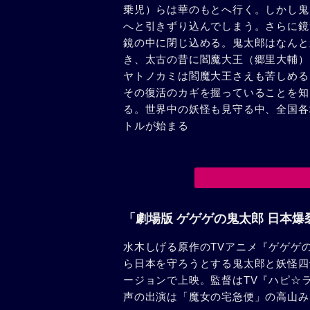
乗児）らは華のもとへ行く。しかし鬼
へと引きずり込んでしまう。さらに鏡
鏡の中に閉じ込める。鬼太郎はなんと
き、太古の昔に閻魔大王（郷里大輔）
ヤトノカミは閻魔大王さえも苦しめる
その復活のカギを握っていることを知
る。世界中の妖怪も見守る中、全国各
トルが始まる
「劇場版 ゲゲゲの鬼太郎 日本爆
水木しげる原作のTVアニメ『ゲゲゲ
ら日本を守ろうとする鬼太郎と妖怪四
ージョンで上映。監督はTV『ハピ☆
声の出演は「魔女の宅急便」の高山み