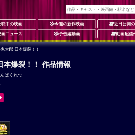
上映中の映画
今週の新作映画
近日公開
映画ニュース
予告編動画
動画配信
の鬼太郎 日本爆裂！！
日本爆裂！！ 作品情報
んばくれつ
件