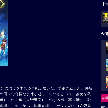
【
今
み）に助けを求める手紙が届いた。手紙の差出人は風祭
の周りで奇怪な事件が起こっているという。彼女を救
今週
勇）、ねこ娘（今野宏美）、ねずみ男（高木渉）、砂
直樹）、ぬりかべ（龍田直樹）、一反もめん（八奈見