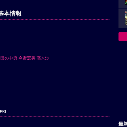
基本情報
田の中勇
今野宏美
高木渉
[PR]
最