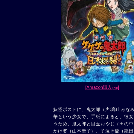
[Amazon購入
]
(PR)
妖怪ポストに、鬼太郎（声:高山みな
華という少女で、手紙によると、彼女
うため、鬼太郎と目玉おやじ（田の中
かけ婆（山本圭子）、子泣き爺（龍田