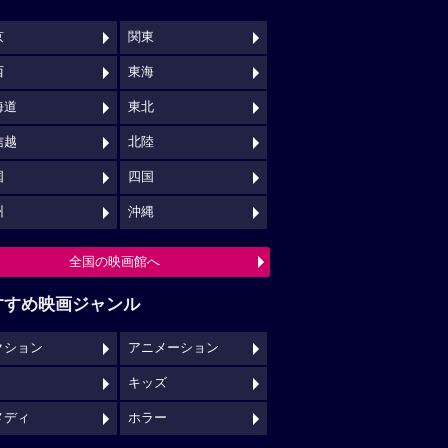
京
関東
西
東海
海道
東北
信越
北陸
国
四国
州
沖縄
全国の映画館へ
すすめ映画ジャンル
クション
アニメーション
キッズ
メディ
ホラー