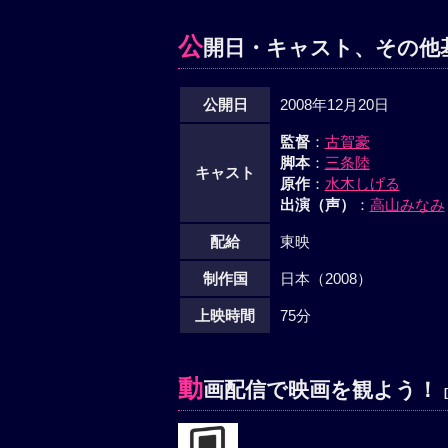
公
開日・キャスト、その他
公開日
2008年12月20日
監督
：
古賀豪
脚本
：
三条陸
キャスト
原作
：
水木しげる
出演（声）
：
高山みなみ
配給
東映
制作国
日本（2008）
上映時間
75分
動
画配信で映画を観よう！