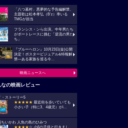
「八つ墓村」悪夢的な予告編解禁、
主題歌は松本孝弘（B’z）率いる
TMGが担当
フランシス・ンら出演。中年男たち
がボートレースに挑む「逆流の男た
ち」
『ブルーヘロン』10月23日(金)公開
決定！ポスタービジュアル&特報解
禁―ある家族を巡る今...
映画ニュースへ
んなの映画レビュー
イ・ストーリー5
★★★★★
最近街を歩いていても
小さい子（特に3、4歳児）がi...
画ちいかわ 人魚の島のひみつ
★★★★
☆ 小6の子供と行きまし