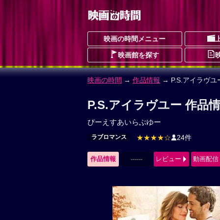
映画の時間メニュー
映画館を探す
映画の時間
→
作品情報
→ P.S.アイラヴユ
P.S.アイラヴユー 作品
ぴーえすあいらぶゆー
ラブロマンス
★★★★☆
24件
作品情報
------
レビュー
動画配信