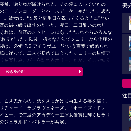
突然、贈り物が届けられる。その箱に入っていたの
要
のテープレコーダーとバースデーケーキだった。思わ
ー。彼女は、“友達と誕生日を祝ってくるように”とい
夜の街へ繰り出すのだった。翌日、二日酔いのホリー
それは、前夜のメッセージにあった“これからいろんな
どおりだった。以後、様々な方法でジェリーから消印の
は、必ず“P.S.アイラヴユー”という言葉で締められ
紙に従って、二人が初めて出会ったジェリーの故郷ア
りを楽しみ、バーを訪れるホリー。だが、そこで知り
ーン・モーガン）が“ゴールウェイ・ガール”を歌い出
続きを読む
それは、ジェリーと出会ったときの思い出の曲だった
感に襲われたホリーは、どうしようもない寂しさをパ
届いた最後の手紙。だが、そこからが彼女の本当の人
注
、亡き夫からの手紙をきっかけに再生する姿を描く。
リチャード・ラグラヴェネーズ。「ボーイズ・ドン
イビー」で二度のアカデミー主演女優賞に輝くヒラリ
のジェラルド・バトラーが共演。