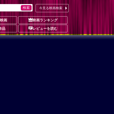
今見る映画検索
の映画
映画ランキング
作品
レビューを読む