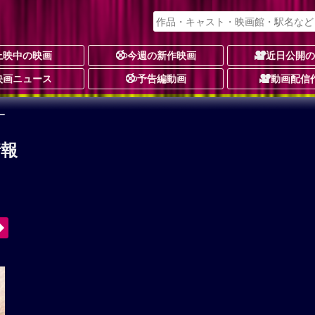
上映中の映画
今週の新作映画
近日公開
映画ニュース
予告編動画
動画配信
ー
情報