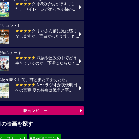
★★★★
☆ 小6の子供と行きまし
た。 セイレーンがめっちゃ怖か...
プリコン・1
★★★★
☆ ずいぶん前に見た感じ
がしますが、面白かったです。作...
統領のケーキ
★★★★★
戦禍や圧政の中でどう
生きていくのか、下劣にならなく...
の花が咲く丘で、君とまた出会えたら。
★★★★★
NHKラジオ深夜便明日
への言葉,夏の特集は戦争と平...
映画レビュー
目の映画を探す
ターウォーズ
#名探偵コナン