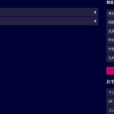
都道
東
関
北
甲
中
九
お
ア
SF
コ