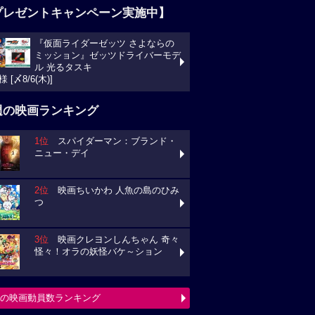
プレゼントキャンペーン実施中】
『仮面ライダーゼッツ さよならの
ミッション』ゼッツドライバーモデ
ル 光るタスキ
様 [〆8/6(木)]
週の映画ランキング
1位
スパイダーマン：ブランド・
ニュー・デイ
2位
映画ちいかわ 人魚の島のひみ
つ
3位
映画クレヨンしんちゃん 奇々
怪々！オラの妖怪バケ～ション
の映画動員数ランキング