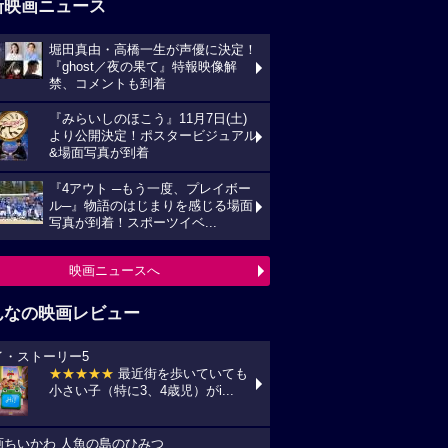
新映画ニュース
堀田真由・高橋一生が声優に決定！
『ghost／夜の果て』特報映像解
禁、コメントも到着
『みらいしのほこう』11月7日(土)
より公開決定！ポスタービジュアル
&場面写真が到着
『4アウト ─もう一度、プレイボー
ル─』物語のはじまりを感じる場面
写真が到着！スポーツイベ...
映画ニュースへ
んなの映画レビュー
イ・ストーリー5
★★★★★
最近街を歩いていても
小さい子（特に3、4歳児）がi...
画ちいかわ 人魚の島のひみつ