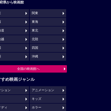
府県から映画館
京
関東
西
東海
海道
東北
信越
北陸
国
四国
州
沖縄
全国の映画館へ
すすめ映画ジャンル
クション
アニメーション
キッズ
メディ
ホラー