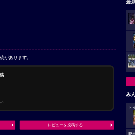
最
投稿があります。
稿
み
い…
ト
レビューを投稿する
映