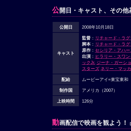
公
開日・キャスト、その他
公開日
2008年10月18日
監督
：
リチャード・ラグ
脚本
：
リチャード・ラグ
原作
：
セシリア・アハー
キャスト
出演
：
ヒラリー・スワン
ックJr.
ジーナ・ガーシ
スターズ
ネリー・マッ
配給
ムービーアイ=東宝東和
制作国
アメリカ（2007）
上映時間
126分
動
画配信で映画を観よう！