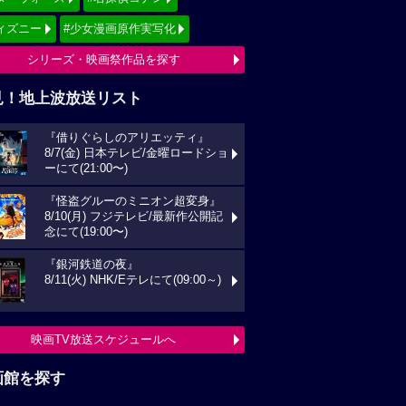
ィズニー
#少女漫画原作実写化
シリーズ・映画祭作品を探す
見！地上波放送リスト
『借りぐらしのアリエッティ』
8/7(金) 日本テレビ/金曜ロードショ
ーにて(21:00〜)
『怪盗グルーのミニオン超変身』
8/10(月) フジテレビ/最新作公開記
念にて(19:00〜)
『銀河鉄道の夜』
8/11(火) NHK/Eテレにて(09:00～)
映画TV放送スケジュールへ
画館を探す