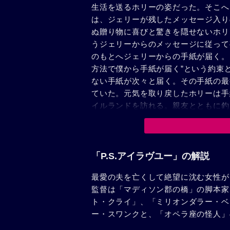
生活を送るホリーの姿だった。そこへ
は、ジェリーが残したメッセージ入り
ぬ贈り物に喜びと驚きを隠せないホリ
うジェリーからのメッセージに従って
のもとへジェリーからの手紙が届く。
方法で僕から手紙が届く”という約束
ない手紙が次々と届く。その手紙の最後
ていた。元気を取り戻したホリーは手
イルランドを訪れる。親友とともに釣
合ったウィリアム（ジェフリー・ディ
したとたん、店を飛び出してしまう。
のだ。現実に引き戻され、突然の孤独
トリシアにぶつける。そして、ついに
「P.S.アイラヴユー」の解説
生の幕開けだった……。
最愛の夫を亡くして絶望に沈む女性が
監督は「マディソン郡の橋」の脚本家
ト・クライ」、「ミリオンダラー・ベ
ー・スワンクと、「オペラ座の怪人」