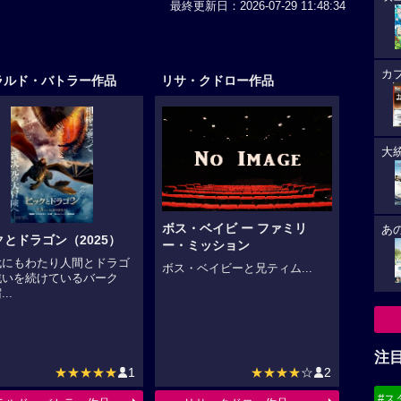
最終更新日：2026-07-29 11:48:34
カ
ラルド・バトラー作品
リサ・クドロー作品
大
ボス・ベイビ ー ファミリ
あ
とドラゴン（2025）
ー・ミッション
代にもわたり人間とドラゴ
ボス・ベイビーと兄ティム...
戦いを続けているバーク
..
注
★★★★★
1
★★★★
☆
2
#ス