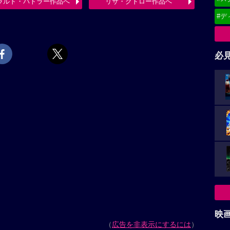
ラルド・バトラー作品へ
リサ・クドロー作品へ
#デ
必
映
（
広告を非表示にするには
）