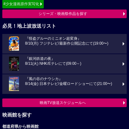
#少女漫画原作実写化
シリーズ・映画祭作品を探す
必見！地上波放送リスト
『怪盗グルーのミニオン超変身』
8/10(月) フジテレビ/最新作公開記念にて(19:00〜)
『銀河鉄道の夜』
8/11(火) NHK/Eテレにて(09:00～)
『風の谷のナウシカ』
8/14(金) 日本テレビ/金曜ロードショーにて(21:00〜)
映画TV放送スケジュールへ
映画館を探す
都道府県から映画館