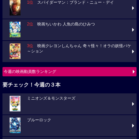
1位
スパイダーマン：ブランド・ニュー・デイ
2位
映画ちいかわ 人魚の島のひみつ
3位
映画クレヨンしんちゃん 奇々怪々！オラの妖怪バケ
～ション
今週の映画動員数ランキング
要チェック！今週の３本
ミニオンズ＆モンスターズ
ブルーロック