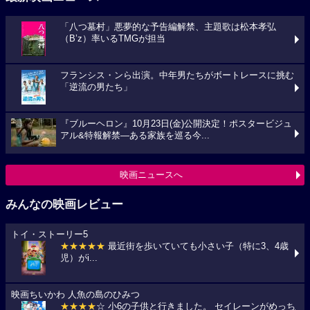
「八つ墓村」悪夢的な予告編解禁、主題歌は松本孝弘
（B’z）率いるTMGが担当
フランシス・ンら出演。中年男たちがボートレースに挑む
「逆流の男たち」
『ブルーヘロン』10月23日(金)公開決定！ポスタービジュ
アル&特報解禁―ある家族を巡る今...
映画ニュースへ
みんなの映画レビュー
トイ・ストーリー5
★★★★★
最近街を歩いていても小さい子（特に3、4歳
児）がi...
映画ちいかわ 人魚の島のひみつ
★★★★
☆ 小6の子供と行きました。 セイレーンがめっち