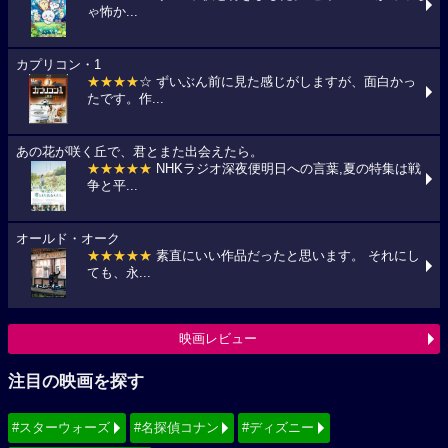
ゃ怖か...
カプリコン・1
★★★★
☆ ずいぶん前に見た感じがしますが、面白かっ
たです。作...
あの花が咲く丘で、君とまた出会えたら。
★★★★★
NHKラジオ深夜便明日への言葉,夏の特集は戦
争と平...
オールド・オーク
★★★★★
素直にいい作品だったと思います。 それにし
ても、永...
映画レビュー
注目の映画を探す
#スターウォーズ
#名探偵コナン
#ディズニー