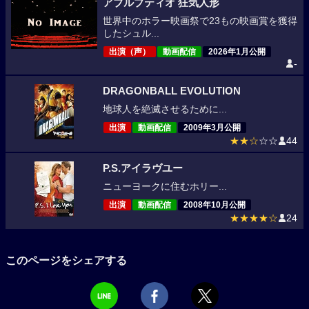
アブルプティオ 狂気人形
世界中のホラー映画祭で23もの映画賞を獲得
したシュル...
出演（声）
動画配信
2026年1月公開
-
DRAGONBALL EVOLUTION
地球人を絶滅させるために...
出演
動画配信
2009年3月公開
★★☆
☆☆
44
P.S.アイラヴユー
ニューヨークに住むホリー...
出演
動画配信
2008年10月公開
★★★★☆
24
このページをシェアする