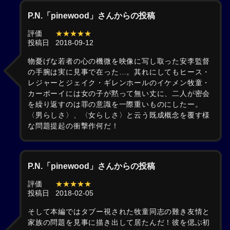
P.N.「pinewood」さんからの投稿
評価
★★★★★
投稿日
2018-09-12
物憂げな若者の心の機微を映像に写し取った安李監督
の手腕は実に見事で在った…。其れにしてもヒース・
レジャーとジェイク・ギレンホールのイケメン牧童・
カーボーイには女の子が黙って無い丈に、二人が密会
を繰り返すのは罪の意識を一際重いものにしたー。
〈男らしさ〉、〈女らしさ〉と云う既成概念を覆す様
な問題提起の衝撃作何だ！
P.N.「pinewood」さんからの投稿
評価
★★★★★
投稿日
2018-02-05
そして本編ではタブー視された牧童同志の難き友情と
家族の問題を見事に描き出して居たんだ！彼を偲ぶ初