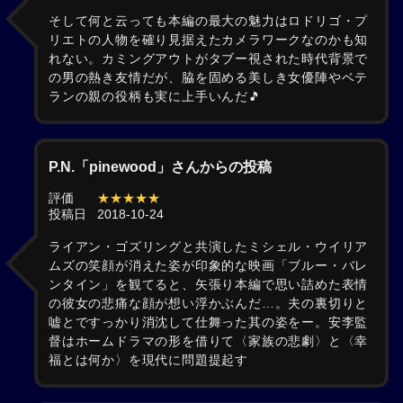
そして何と云っても本編の最大の魅力はロドリゴ・プ
リエトの人物を確り見据えたカメラワークなのかも知
れない。カミングアウトがタブー視された時代背景で
の男の熱き友情だが、脇を固める美しき女優陣やベテ
ランの親の役柄も実に上手いんだ🎵
P.N.「pinewood」さんからの投稿
評価
★★★★★
投稿日
2018-10-24
ライアン・ゴズリングと共演したミシェル・ウイリア
ムズの笑顔が消えた姿が印象的な映画「ブルー・バレ
ンタイン」を観てると、矢張り本編で思い詰めた表情
の彼女の悲痛な顔が想い浮かぶんだ…。夫の裏切りと
嘘とですっかり消沈して仕舞った其の姿をー。安李監
督はホームドラマの形を借りて〈家族の悲劇〉と〈幸
福とは何か〉を現代に問題提起す