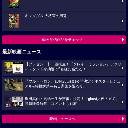
キングダム 大将軍の帰還
動画配信作品をチェック
最新映画ニュース
【プレゼント】一蓮托生！『グレイ・ミッション』アクリ
ルスタンドが抽選で5名様に当たる！
『ブルーヘロン』10月23日(金)公開決定！ポスタービジュ
アル&特報解禁―ある家族を巡る今...
堀田真由・高橋一生が声優に決定！『ghost／夜の果て』
特報映像解禁、コメントも到着
映画ニュースへ