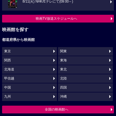
8/11(火) NHK/Eテレにて(09:00～)
映画TV放送スケジュールへ
映画館を探す
都道府県から映画館
東京
関東
関西
東海
北海道
東北
甲信越
北陸
中国
四国
九州
沖縄
全国の映画館へ