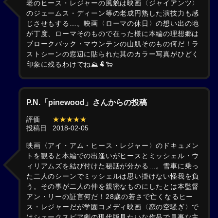
老のヒース・レジャーの風貌は映画〈ジャイアンツ〉
のジェームス・ディーン等の老成円熟した演技力も感
じさせもする…。映画〈ローマの休日〉の想い出の地
が丁度、ローマそのもので在った様に本編の理想郷は
ブロークバック・マウンテンの山肌そのもの何だ！ラ
ストシーンの窓辺に貼られた其のカラー写真がひどく
印象に残るわけでね⛰️🐏🐑
P.N.「pinewood」さんからの投稿
評価
★★★★★
投稿日
2018-02-05
映画〈アイ・アム・ヒース・レジャー〉のドキュメン
トを観ると本編での出逢いがヒースとミッシェル・ウ
ィリアムズを結び付けた秘話が分かる…。雪車に乗っ
た二人のシーンでミッシェルは思い掛けない怪我を負
う。その事が二人の仲を親密なものにしたとは本監督
アン・リーの証言何だ！28歳の若さで亡くなるヒー
ス・レジャーだが学園コメディ映画〈恋の空騒ぎ〉で
はシェークスピア劇の現代版見たいな作品で見事な主