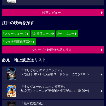
映画レビュー
注目の映画を探す
#スターウォーズ
#名探偵コナン
#ディズニー
#少女漫画原作実写化
シリーズ・映画祭作品を探す
必見！地上波放送リスト
『借りぐらしのアリエッティ』
8/7(金) 日本テレビ/金曜ロードショーにて(21:00〜)
『怪盗グルーのミニオン超変身』
8/10(月) フジテレビ/最新作公開記念にて(19:00〜)
『銀河鉄道の夜』