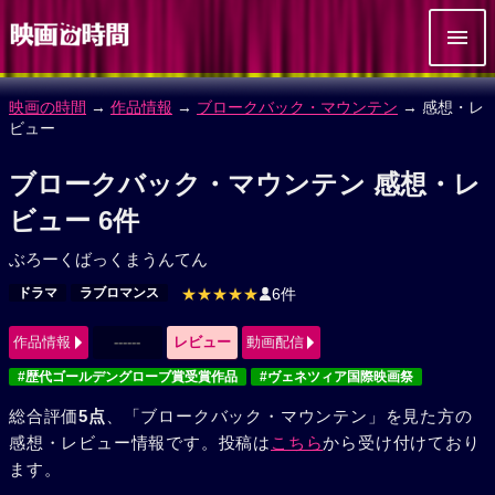
映画の時間
→
作品情報
→
ブロークバック・マウンテン
→ 感想・レ
ビュー
ブロークバック・マウンテン 感想・レ
ビュー 6件
ぶろーくばっくまうんてん
ドラマ
ラブロマンス
★★★★★
6件
作品情報
------
レビュー
動画配信
#歴代ゴールデングローブ賞受賞作品
#ヴェネツィア国際映画祭
総合評価
5点
、「ブロークバック・マウンテン」を見た方の
感想・レビュー情報です。投稿は
こちら
から受け付けており
ます。