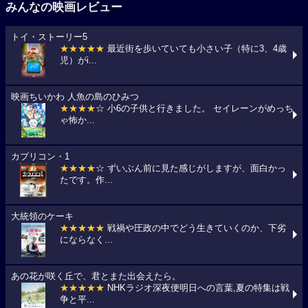
みんなの映画レビュー
トイ・ストーリー5
★★★★★
最近街を歩いていても小さい子（特に3、4歳
児）がi...
映画ちいかわ 人魚の島のひみつ
★★★★
☆ 小6の子供と行きました。 セイレーンがめっち
ゃ怖か...
カプリコン・1
★★★★
☆ ずいぶん前に見た感じがしますが、面白かっ
たです。作...
大統領のケーキ
★★★★★
戦禍や圧政の中でどう生きていくのか、下劣
にならなく...
あの花が咲く丘で、君とまた出会えたら。
★★★★★
NHKラジオ深夜便明日への言葉,夏の特集は戦
争と平...