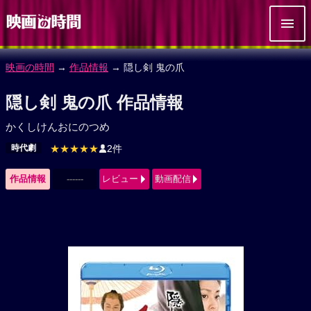
映画の時間
→
作品情報
→ 隠し剣 鬼の爪
隠し剣 鬼の爪 作品情報
かくしけんおにのつめ
時代劇
★★★★★
2件
作品情報
------
レビュー
動画配信