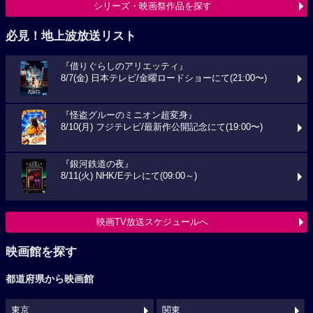
シリーズ・映画祭作品を探す
必見！地上波放送リスト
『借りぐらしのアリエッティ』
8/7(金) 日本テレビ/金曜ロードショーにて(21:00〜)
『怪盗グルーのミニオン超変身』
8/10(月) フジテレビ/最新作公開記念にて(19:00〜)
『銀河鉄道の夜』
8/11(火) NHK/Eテレにて(09:00～)
映画TV放送スケジュールへ
映画館を探す
都道府県から映画館
東京
関東