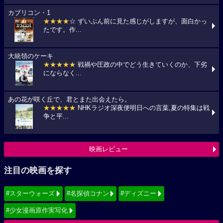
カプリコン・1
★★★★
☆ ずいぶん前に見た感じがしますが、面白かっ
たです。作...
大統領のケーキ
★★★★★
戦禍や圧政の中でどう生きていくのか、下劣
にならなく...
あの花が咲く丘で、君とまた出会えたら。
★★★★★
NHKラジオ深夜便明日への言葉,夏の特集は戦
争と平...
映画レビュー
注目の映画を探す
#スターウォーズ
#名探偵コナン
#ディズニー
#少女漫画原作実写化