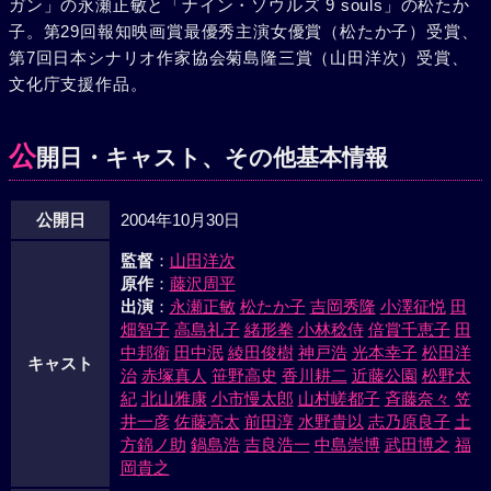
ガン」の永瀬正敏と「ナイン・ソウルズ 9 souls」の松たか
子。第29回報知映画賞最優秀主演女優賞（松たか子）受賞、
第7回日本シナリオ作家協会菊島隆三賞（山田洋次）受賞、
文化庁支援作品。
公
開日・キャスト、その他基本情報
公開日
2004年10月30日
監督
：
山田洋次
原作
：
藤沢周平
出演
：
永瀬正敏
松たか子
吉岡秀隆
小澤征悦
田
畑智子
高島礼子
緒形拳
小林稔侍
倍賞千恵子
田
中邦衛
田中泯
綾田俊樹
神戸浩
光本幸子
松田洋
キャスト
治
赤塚真人
笹野高史
香川耕二
近藤公園
松野太
紀
北山雅康
小市慢太郎
山村嵯都子
斉藤奈々
笠
井一彦
佐藤亮太
前田淳
水野貴以
志乃原良子
土
方錦ノ助
鍋島浩
吉良浩一
中島崇博
武田博之
福
岡貴之