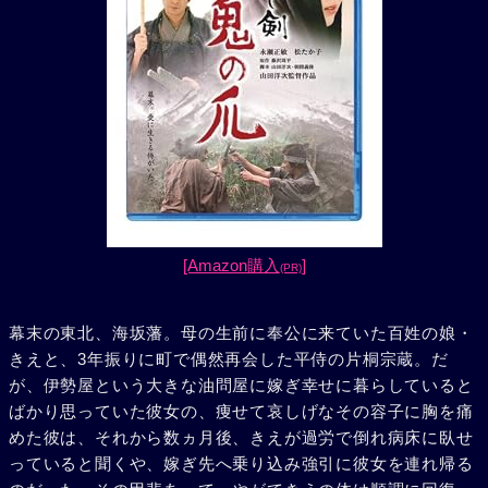
[Amazon購入
]
(PR)
幕末の東北、海坂藩。母の生前に奉公に来ていた百姓の娘・
きえと、3年振りに町で偶然再会した平侍の片桐宗蔵。だ
が、伊勢屋という大きな油問屋に嫁ぎ幸せに暮らしていると
ばかり思っていた彼女の、痩せて哀しげなその容子に胸を痛
めた彼は、それから数ヵ月後、きえが過労で倒れ病床に臥せ
っていると聞くや、嫁ぎ先へ乗り込み強引に彼女を連れ帰る