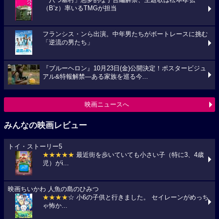
（B’z）率いるTMGが担当
フランシス・ンら出演。中年男たちがボートレースに挑む
「逆流の男たち」
『ブルーヘロン』10月23日(金)公開決定！ポスタービジュ
アル&特報解禁―ある家族を巡る今...
映画ニュースへ
みんなの映画レビュー
トイ・ストーリー5
★★★★★
最近街を歩いていても小さい子（特に3、4歳
児）がi...
映画ちいかわ 人魚の島のひみつ
★★★★
☆ 小6の子供と行きました。 セイレーンがめっち
ゃ怖か...