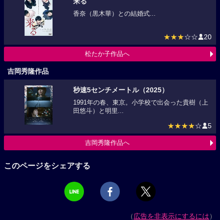
来る
香奈（黒木華）との結婚式...
★★★
☆☆
20
松たか子作品へ
吉岡秀隆作品
秒速5センチメートル（2025）
1991年の春、東京。小学校で出会った貴樹（上
田悠斗）と明里...
★★★★
☆
5
吉岡秀隆作品へ
このページをシェアする
（
広告を非表示にするには
）