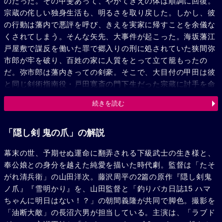
のだった。その甲斐あって、やがてきえの体は順調に回復。
宗蔵の侘しい独身生活も、明るさを取り戻した。しかし、彼
の行動は藩内で悪評を呼び、きえを実家に帰すことを余儀な
くされてしまう。そんな矢先、大事件が起こった。海坂藩江
戸屋敷で謀反を働いた罪で郷入りの刑に処されていた狭間弥
市郎が牢を破り、百姓の家に人質をとって立て籠もったの
だ。弥市郎は藩内きっての剣豪。そこで、大目付の甲田は彼
と同じ剣術指南役・戸田寛斎の門下生だった宗蔵に討手を命
じた。果たして、宗蔵は弥市郎との戦いに挑むも、弥市郎の
続きを読む
命を奪ったのは――鉄砲隊の放った銃弾だった。侍らしい最
期を遂げられなかった弥市郎の悔しさを嘆く宗蔵。更に、家
老の堀が夫・弥市郎の命乞いにやって来た桂の体を玩んだこ
「隠し剣 鬼の爪」の解説
とを知った彼は、ふたりの無念を晴らすべく、戸田から授か
幕末の世、予期せぬ運命に翻弄される下級武士の生き様と、
った秘剣“鬼の爪”で堀の命を奪う。その後、侍の道を捨て蝦
奉公娘との身分を越えた純愛を描いた時代劇。監督は「たそ
夷へ旅立つ決意をした宗蔵は、きえに胸に秘めていた想いを
がれ清兵衛」の山田洋次。藤沢周平の2篇の原作『隠し剣鬼
伝え、きえも宗蔵の気持ちを受け止めるのだった。
ノ爪』『雪明かり』を、山田監督と「釣りバカ日誌15 ハマ
ちゃんに明日はない！？」の朝間義隆が共同で脚色。撮影を
「油断大敵」の長沼六男が担当している。主演は、「ラブド