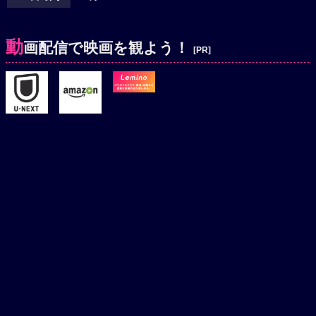
動
画配信で映画を観よう！
[PR]