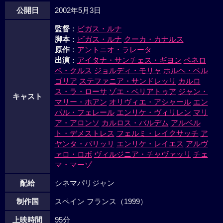
公開日
2002年5月3日
監督
：
ビガス・ルナ
脚本
：
ビガス・ルナ
クーカ・カナルス
原作
：
アントニオ・ラレータ
出演
：
アイタナ・サンチェス・ギヨン
ペネロ
ペ・クルス
ジョルディ・モリャ
ホルヘ・ベル
ゴリア
ステファニア・サンドレッリ
カルロ
ス・ラ・ローサ
ゾエ・ベリアトゥア
ジャン・
キャスト
マリー・ホアン
オリヴィエ・アシャール
エン
パル・フェレール
エンリケ・ヴィリレン
マリ
ア・アロンソ
カルロス・バルデム
アルベル
ト・デメストレス
フェルミ・レイクサッチ
ア
ヤンタ・バリッリ
エンリケ・レイエス
アルヴ
ァロ・ロボ
ヴィルジニア・チャヴァッリ
チェ
マ・マーゾ
配給
シネマパリジャン
制作国
スペイン フランス（1999）
上映時間
95分