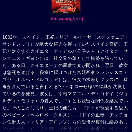
[Amazon購入
]
(PR)
1802年、スペイン。王妃マリア・ルイーサ（ステファニア・
サンドレッリ）が絶大な権力を握っていたスペイン宮廷。王
妃と対立するカイエターナ・アルバ公爵夫人（アイタナ・サ
ンチェス・ギヨン）は、社交界の華として権勢を誇ってい
た。ある日、カイエターナの屋敷で宴が開かれ、翌日、彼女
は急死を遂げる。寝室に駆けつけた宮廷画家フランシスコ・
ゴヤ（ホルへ・ペルゴリア）は、彼女の水差しグラスに、猛
毒が含んでいると言われる“ヴェネローゼ緑”の絵具が沈殿し
ているのを発見。彼女は、宰相マヌエル・デ・ゴドイ（ジョ
ルディ・モリャ）の愛人で、ゴヤとも親密な関係を結んでい
た。そのことにより、王妃の他にも、ゴドイが寵愛する愛人
のペピータ（ペネロペ・クルス）、ゴドイの正妻・チンチョ
ン伯爵夫人（マリア・アロンソ）らの愛憎が複雑に絡みあっ
ていたのだった。その頃、ゴヤはゴドイの命令で、ペピータ