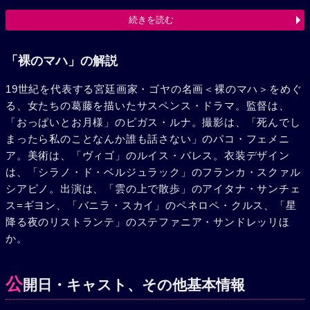
をモデルに世紀の名画＜裸のマハ＞を描く。しかし、完成し
続きを読む
た作品の顔はカイエターナであった。失意の底に沈んだペピ
ータは、猛毒を含んだ絵具をカイエターナのグラスに注ぐ
が、ためらって水差しグラスに注ぎかえた。一方、ゴヤはカ
「裸のマハ」の解説
イエターナの宝石類をゴドイが引き取っているのを目にす
19世紀を代表する宮廷画家・ゴヤの名画＜裸のマハ＞をめぐ
る。彼を咎めた時、チンチョン伯爵夫人の口から王妃が毒を
る、女たちの葛藤を描いたサスペンス・ドラマ。監督は、
盛っていたという話を聞く……。カイエターナの宝石を身に
「おっぱいとお月様」のピガス・ルナ。撮影は、「死んでし
つけた王妃とゴドイが、ベッドの上で笑いあうのだった。
まったら私のことなんか誰も話さない」のパコ・フェメニ
ア。美術は、「ヴィゴ」のルイス・バレス。衣装デザイン
は、「シラノ・ド・ベルジュラック」のフランカ・スクァル
シアピノ。出演は、「雲の上で散歩」のアイタナ・サンチェ
ス=ギヨン、「バニラ・スカイ」のペネロペ・クルス、「星
降る夜のリストランテ」のステファニア・サンドレッリほ
か。
公
開日・キャスト、その他基本情報