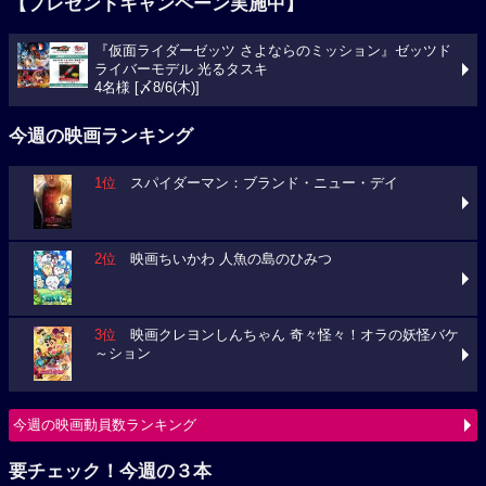
【プレゼントキャンペーン実施中】
『仮面ライダーゼッツ さよならのミッション』ゼッツド
ライバーモデル 光るタスキ
4名様 [〆8/6(木)]
今週の映画ランキング
1位
スパイダーマン：ブランド・ニュー・デイ
2位
映画ちいかわ 人魚の島のひみつ
3位
映画クレヨンしんちゃん 奇々怪々！オラの妖怪バケ
～ション
今週の映画動員数ランキング
要チェック！今週の３本