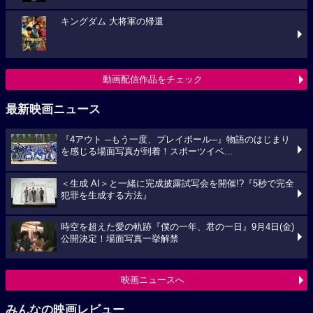
キングダム 大将軍の帰還
動画配信作品をチェック
最新映画ニュース
『4アウト ─もう一度、プレイボール─』物語のはじまり
を感じる場面写真が到着！スポーツイベ...
＜生成 AI＞と一緒に完成披露試写会を開催!?『5秒で完全
犯罪を生成する方法』
時空を超えた愛の軌跡『僕の一年、君の一日』9月4日(金)
公開決定！場面写真一挙解禁
映画ニュースへ
みんなの映画レビュー