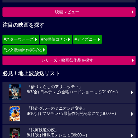
映画レビュー
注目の映画を探す
#スターウォーズ
#名探偵コナン
#ディズニー
#少女漫画原作実写化
シリーズ・映画祭作品を探す
必見！地上波放送リスト
『借りぐらしのアリエッティ』
8/7(金) 日本テレビ/金曜ロードショーにて(21:00〜)
『怪盗グルーのミニオン超変身』
8/10(月) フジテレビ/最新作公開記念にて(19:00〜)
『銀河鉄道の夜』
8/11(火) NHK/Eテレにて(09:00～)