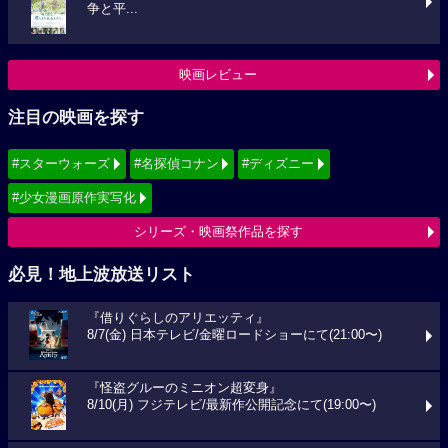
争と平...
映画レビュー
注目の映画を探す
#スターウォーズ
#名探偵コナン
#ディズニー
#少女漫画原作実写化
シリーズ・映画祭作品を探す
必見！地上波放送リスト
『借りぐらしのアリエッティ』
8/7(金) 日本テレビ/金曜ロードショーにて(21:00〜)
『怪盗グルーのミニオン超変身』
8/10(月) フジテレビ/最新作公開記念にて(19:00〜)