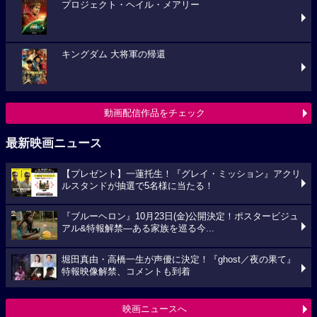
プロジェクト・ヘイル・メアリー
キングダム 大将軍の帰還
動画配信作品をチェック
最新映画ニュース
【プレゼント】一蓮托生！『グレイ・ミッション』アクリ
ルスタンドが抽選で5名様に当たる！
『ブルーヘロン』10月23日(金)公開決定！ポスタービジュ
アル&特報解禁―ある家族を巡る今...
堀田真由・高橋一生が声優に決定！『ghost／夜の果て』
特報映像解禁、コメントも到着
映画ニュースへ