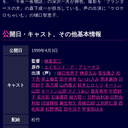
を、「千夜一夜物語」の深沢一夫が脚色。撮影を「フランダ
かった。彼女は、更に奥地のトゥクマンに引っ越していたの
ースの犬」の森下成一が担当している。声の出演に『ケロケ
だ。その後、町で知り合ったパブロという少年の病気の妹の
ロちゃいむ』の樋口智恵子。
治療費を旅費から出してやったマルコは、彼の手引きでトゥ
クマン行きの貨物車に潜り込むことに成功。しかし、途中で
無銭乗車がばれてしまい、線路伝いに30kmの道のりを歩く
公
開日・キャスト、その他基本情報
ことを強いられる。靴底が破れながらも、険しい山道を歩き
続けるマルコ。途中、インディオの老人に助けられた彼は、
公開日
1999年4月3日
遂に母親のいるトゥクマンのメキーネス家に到着する。果た
して、そこには病気の母親がいた。マルコの看病で、一命を
監督
：
楠葉宏三
取り留める母親。マルコはそんな母親とジェノバへ帰ると、
原作
：
エドモンド・デ・アミーチス
将来、医者になることを心に誓うのだった。
出演（声）
：
樋口智恵子
榊原るみ
菅生隆之
松
下恵
井上倫宏
田中伸幸
なべおさみ
岡本麻弥
川
キャスト
田妙子
高乃麗
山内雅人
鈴木ヒロミツ
キートン
山田
キートン山田
さとうあい
屋良有作
中西妙
子
長沢彩
石塚運昇
緒方賢一
日野由利加
日野由
利加
沼波輝枝
麻生智久
高橋広樹
上別府仁資
西
松和彦
杉野博臣
田中涼子
甲斐田ゆき
配給
松竹