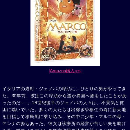
[Amazon購入
]
(PR)
イタリアの港町・ジェノバの埠頭に、ひとりの男がやってき
た。30年前、彼はこの埠頭から遥か異国へ旅をしたことがあ
ったのだ----。19世紀後半のジェノバの人々は、不景気と貧
困に喘いでいた。多くの人たちは出稼ぎや移住の為に新天地
を目指して移民船に乗り込み、その中に少年・マルコの母・
アンナの姿もあった。彼女は診療所の経営が苦しい夫を助け