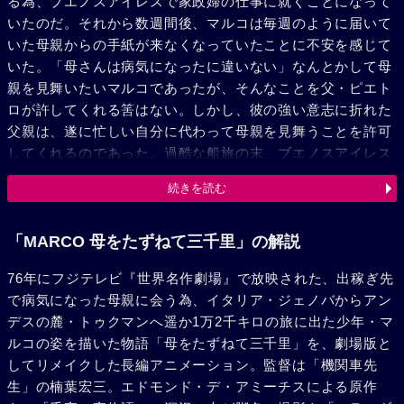
る為、ブエノスアイレスで家政婦の仕事に就くことになって
いたのだ。それから数週間後、マルコは毎週のように届いて
いた母親からの手紙が来なくなっていたことに不安を感じて
いた。「母さんは病気になったに違いない」なんとかして母
親を見舞いたいマルコであったが、そんなことを父・ピエト
ロが許してくれる筈はない。しかし、彼の強い意志に折れた
父親は、遂に忙しい自分に代わって母親を見舞うことを許可
してくれるのであった。過酷な船旅の末、ブエノスアイレス
に到着したマルコと愛猿・アメディオ。だが、そこでマルコ
続きを読む
は母親が既にコルドバという地へ引っ越していたことを知ら
され愕然となる。しかも、スリに金を盗まれ、異国の地で無
一文となった彼は絶望の淵に立たされるのであった。そんな
「MARCO 母をたずねて三千里」の解説
彼を救ってくれたのは、ジェノバで知り合った大道芸人のペ
76年にフジテレビ『世界名作劇場』で放映された、出稼ぎ先
ッピーノ一家だった。マルコの勇気に心打たれた彼らは、コ
で病気になった母親に会う為、イタリア・ジェノバからアン
ルドバまでマルコを馬車で送ってくると言ってくれた。とこ
デスの麓・トゥクマンへ遥か1万2千キロの旅に出た少年・マ
ろがその途中、長女のコンチェッタが急病にかかり、マルコ
ルコの姿を描いた物語「母をたずねて三千里」を、劇場版と
はひとりで旅を続けることになる。移民船の中で知り合った
してリメイクした長編アニメーション。監督は「機関車先
同郷のフェデリコたちに旅費を工面してもらい、漸くの思い
生」の楠葉宏三。エドモンド・デ・アミーチスによる原作
でコルドバに到着したマルコ。だが、そこにも母親の姿はな