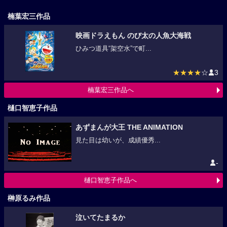
楠葉宏三作品
映画ドラえもん のび太の人魚大海戦
ひみつ道具“架空水”で町...
★★★★
☆
3
楠葉宏三作品へ
樋口智恵子作品
あずまんが大王 THE ANIMATION
見た目は幼いが、成績優秀...
-
樋口智恵子作品へ
榊原るみ作品
泣いてたまるか