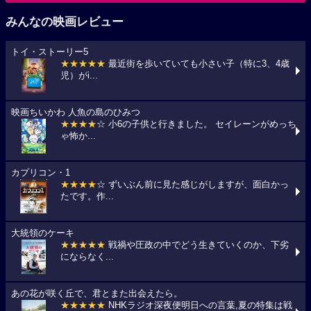
みんなの映画レビュー
トイ・ストーリー5
★★★★★
最近街を歩いていても小さい子（特に3、4歳
児）がi...
映画ちいかわ 人魚の島のひみつ
★★★★
☆ 小6の子供と行きました。 セイレーンがめっち
ゃ怖か...
カプリコン・1
★★★★
☆ ずいぶん前に見た感じがしますが、面白かっ
たです。作...
大統領のケーキ
★★★★★
戦禍や圧政の中でどう生きていくのか、下劣
にならなく...
あの花が咲く丘で、君とまた出会えたら。
★★★★★
NHKラジオ深夜便明日への言葉,夏の特集は戦