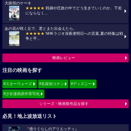
大統領のケーキ
★★★★★
戦禍や圧政の中でどう生きていくのか、下劣
にならなく...
あの花が咲く丘で、君とまた出会えたら。
★★★★★
NHKラジオ深夜便明日への言葉,夏の特集は戦
争と平...
映画レビュー
注目の映画を探す
#スターウォーズ
#名探偵コナン
#ディズニー
#少女漫画原作実写化
シリーズ・映画祭作品を探す
必見！地上波放送リスト
『借りぐらしのアリエッティ』