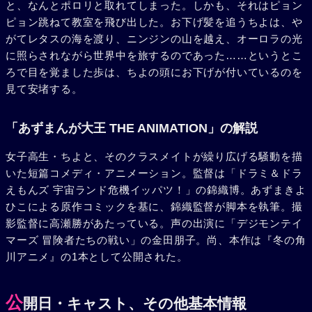
と、なんとポロリと取れてしまった。しかも、それはピョン
ピョン跳ねて教室を飛び出した。お下げ髪を追うちよは、や
がてレタスの海を渡り、ニンジンの山を越え、オーロラの光
に照らされながら世界中を旅するのであった……というとこ
ろで目を覚ました歩は、ちよの頭にお下げが付いているのを
見て安堵する。
「あずまんが大王 THE ANIMATION」の解説
女子高生・ちよと、そのクラスメイトが繰り広げる騒動を描
いた短篇コメディ・アニメーション。監督は「ドラミ＆ドラ
えもんズ 宇宙ランド危機イッパツ！」の錦織博。あずまきよ
ひこによる原作コミックを基に、錦織監督が脚本を執筆。撮
影監督に高瀬勝があたっている。声の出演に「デジモンテイ
マーズ 冒険者たちの戦い」の金田朋子。尚、本作は『冬の角
川アニメ』の1本として公開された。
公
開日・キャスト、その他基本情報