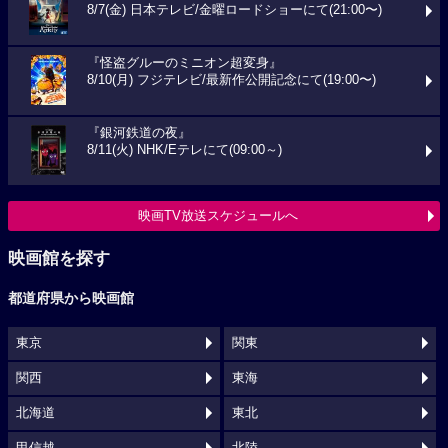
8/7(金) 日本テレビ/金曜ロードショーにて(21:00〜)
『怪盗グルーのミニオン超変身』
8/10(月) フジテレビ/最新作公開記念にて(19:00〜)
『銀河鉄道の夜』
8/11(火) NHK/Eテレにて(09:00～)
映画TV放送スケジュールへ
映画館を探す
都道府県から映画館
東京
関東
関西
東海
北海道
東北
甲信越
北陸