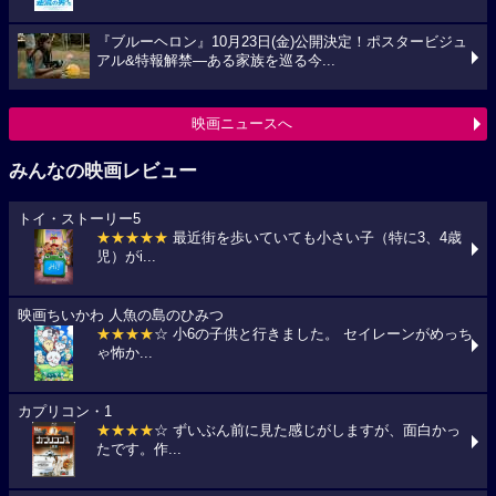
『ブルーヘロン』10月23日(金)公開決定！ポスタービジュ
アル&特報解禁―ある家族を巡る今...
映画ニュースへ
みんなの映画レビュー
トイ・ストーリー5
★★★★★
最近街を歩いていても小さい子（特に3、4歳
児）がi...
映画ちいかわ 人魚の島のひみつ
★★★★
☆ 小6の子供と行きました。 セイレーンがめっち
ゃ怖か...
カプリコン・1
★★★★
☆ ずいぶん前に見た感じがしますが、面白かっ
たです。作...