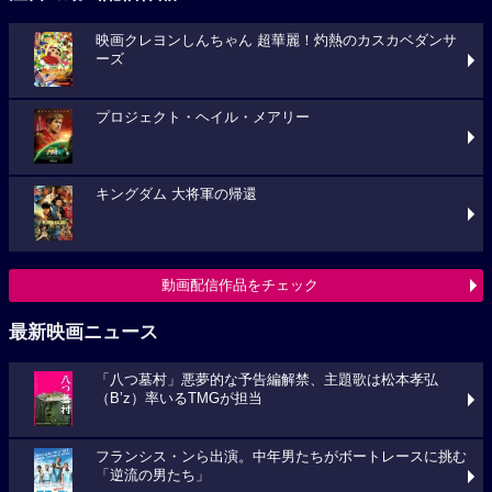
映画クレヨンしんちゃん 超華麗！灼熱のカスカベダンサ
ーズ
プロジェクト・ヘイル・メアリー
キングダム 大将軍の帰還
動画配信作品をチェック
最新映画ニュース
「八つ墓村」悪夢的な予告編解禁、主題歌は松本孝弘
（B’z）率いるTMGが担当
フランシス・ンら出演。中年男たちがボートレースに挑む
「逆流の男たち」