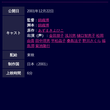
公開日
2001年12月22日
監督
：
錦織博
脚本
：
錦織博
原作
：
あずまきよひこ
キャスト
出演（声）
：
金田朋子
浅川悠
樋口智恵子
松岡
由貴
田中理恵
平松晶子
桑島法子
野川さくら
福
島潤
菊池隆行
配給
東映
制作国
日本（2001）
上映時間
6分