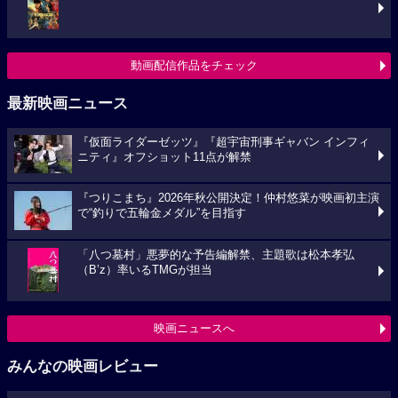
動画配信作品をチェック
最新映画ニュース
『仮面ライダーゼッツ』『超宇宙刑事ギャバン インフィ
ニティ』オフショット11点が解禁
『つりこまち』2026年秋公開決定！仲村悠菜が映画初主演
で“釣りで五輪金メダル”を目指す
「八つ墓村」悪夢的な予告編解禁、主題歌は松本孝弘
（B’z）率いるTMGが担当
映画ニュースへ
みんなの映画レビュー