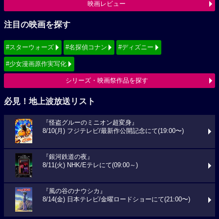
映画レビュー
注目の映画を探す
#スターウォーズ
#名探偵コナン
#ディズニー
#少女漫画原作実写化
シリーズ・映画祭作品を探す
必見！地上波放送リスト
『怪盗グルーのミニオン超変身』
8/10(月) フジテレビ/最新作公開記念にて(19:00〜)
『銀河鉄道の夜』
8/11(火) NHK/Eテレにて(09:00～)
『風の谷のナウシカ』
8/14(金) 日本テレビ/金曜ロードショーにて(21:00〜)