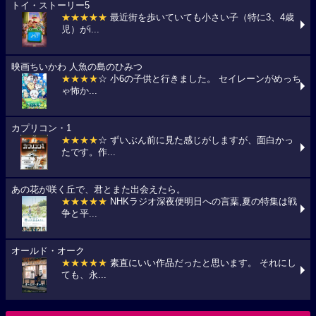
トイ・ストーリー5
★★★★★
最近街を歩いていても小さい子（特に3、4歳
児）がi...
映画ちいかわ 人魚の島のひみつ
★★★★
☆ 小6の子供と行きました。 セイレーンがめっち
ゃ怖か...
カプリコン・1
★★★★
☆ ずいぶん前に見た感じがしますが、面白かっ
たです。作...
あの花が咲く丘で、君とまた出会えたら。
★★★★★
NHKラジオ深夜便明日への言葉,夏の特集は戦
争と平...
オールド・オーク
★★★★★
素直にいい作品だったと思います。 それにし
ても、永...