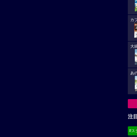
カ
大
あ
注
#ス