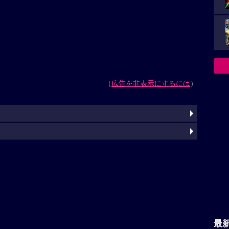
（
広告を非表示にするには
）
最