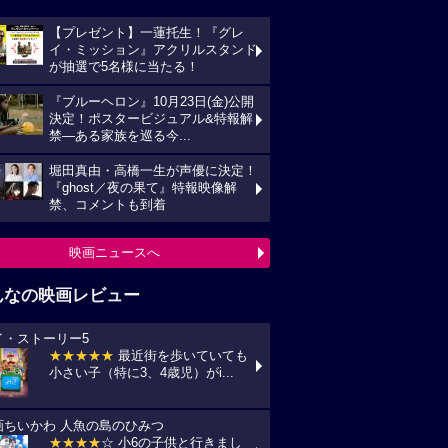
【プレゼント】一蓮托生！『グレ
イ・ミッション』アクリルスタンド
が抽選で5名様に当たる！
『ブルーヘロン』10月23日(金)公開
決定！ポスタービジュアル&特報解
禁―ある家族を巡る今...
堀田真由・高橋一生が声優に決定！
『ghost／夜の果て』特報映像解
禁、コメントも到着
映画ニュースへ
んなの映画レビュー
イ・ストーリー5
★★★★★
最近街を歩いていても
小さい子（特に3、4歳児）がi...
画ちいかわ 人魚の島のひみつ
★★★★
☆ 小6の子供と行きまし