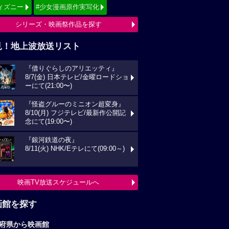
ィズニー
#少女漫画原作実写化
シリーズ・映画祭作品を探す
見！地上波放送リスト
『借りぐらしのアリエッティ』
8/7(金) 日本テレビ/金曜ロードショ
ーにて(21:00〜)
『怪盗グルーのミニオン超変身』
8/10(月) フジテレビ/最新作公開記
念にて(19:00〜)
『銀河鉄道の夜』
8/11(火) NHK/Eテレにて(09:00～)
映画TV放送スケジュールへ
画館を探す
府県から映画館