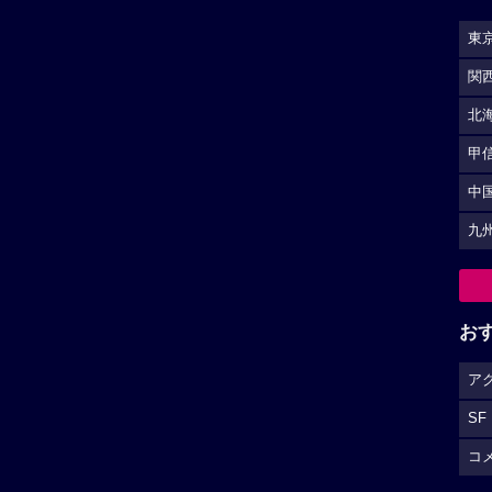
東
関
北
甲
中
九
お
ア
SF
コ