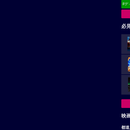
#デ
必
映
都道