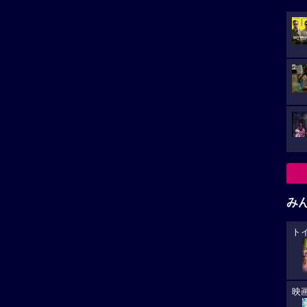
み
ト
映