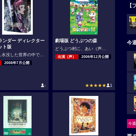
【
ランダー ディレクター
劇場版 どうぶつの森
今
ット版
どうぶつ村に、あい（声:...
水没した世界の中で...
出演（声）
2006年12月公開
2008年7月公開
-
★★★★★
1
今週