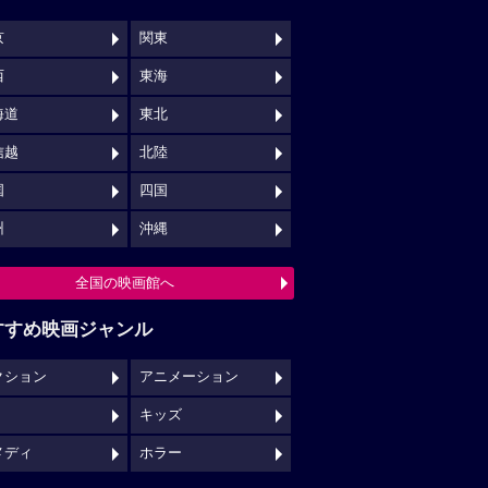
京
関東
西
東海
海道
東北
信越
北陸
国
四国
州
沖縄
全国の映画館へ
すすめ映画ジャンル
クション
アニメーション
キッズ
メディ
ホラー