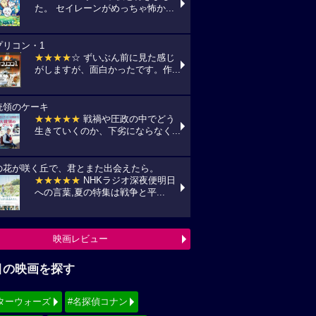
た。 セイレーンがめっちゃ怖か...
プリコン・1
★★★★
☆ ずいぶん前に見た感じ
がしますが、面白かったです。作...
統領のケーキ
★★★★★
戦禍や圧政の中でどう
生きていくのか、下劣にならなく...
の花が咲く丘で、君とまた出会えたら。
★★★★★
NHKラジオ深夜便明日
への言葉,夏の特集は戦争と平...
映画レビュー
目の映画を探す
ターウォーズ
#名探偵コナン