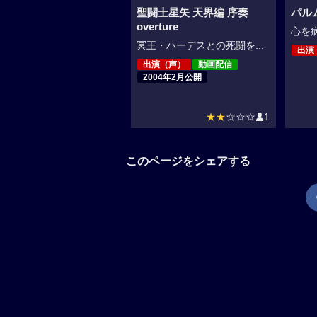
聖闘士星矢 天界編 序奏
パル
overture
心を病
冥王・ハーデスとの死闘を...
出演
出演（声）
動画配信
2004年2月公開
★★
☆☆☆
1
このページをシェアする