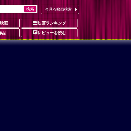
今見る映画検索
の映画
映画ランキング
作品
レビューを読む