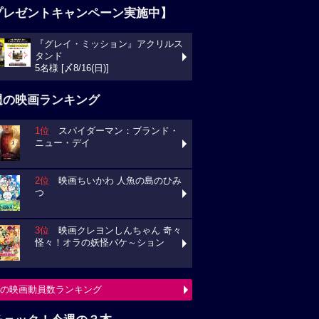
プレゼントキャンペーン実施中】
『グレイ・ミッション』アクリルス
タンド
5名様 [〆8/16(日)]
週の映画ランキング
1位
スパイダーマン：ブランド・
ニュー・デイ
2位
映画ちいかわ 人魚の島のひみ
つ
3位
映画クレヨンしんちゃん 奇々
怪々！オラの妖怪バケ～ション
の映画動員数ランキング