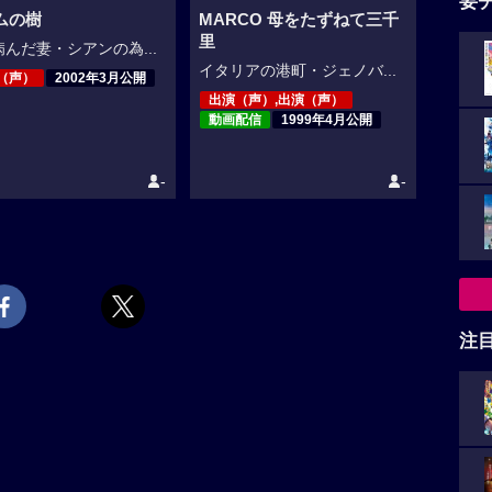
要
ムの樹
MARCO 母をたずねて三千
里
んだ妻・シアンの為...
イタリアの港町・ジェノバ...
（声）
2002年3月公開
出演（声）,出演（声）
動画配信
1999年4月公開
-
-
注