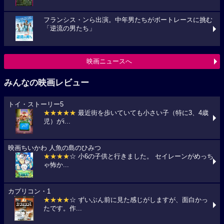
フランシス・ンら出演。中年男たちがボートレースに挑む
「逆流の男たち」
映画ニュースへ
みんなの映画レビュー
トイ・ストーリー5
★★★★★
最近街を歩いていても小さい子（特に3、4歳
児）がi...
映画ちいかわ 人魚の島のひみつ
★★★★
☆ 小6の子供と行きました。 セイレーンがめっち
ゃ怖か...
カプリコン・1
★★★★
☆ ずいぶん前に見た感じがしますが、面白かっ
たです。作...