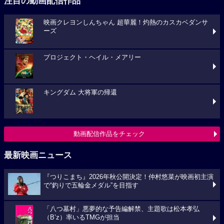
注目の動画配信作品
映画クレヨンしんちゃん 超華麗！灼熱のカスカベダンサ
ーズ
プロジェクト・ヘイル・メアリー
キングダム 大将軍の帰還
動画配信作品をチェック
最新映画ニュース
『つりこまち』2026年秋公開決定！仲村悠菜が映画初主演
で“釣りで五輪金メダル”を目指す
「八つ墓村」悪夢的な予告編解禁、主題歌は松本孝弘
（B’z）率いるTMGが担当