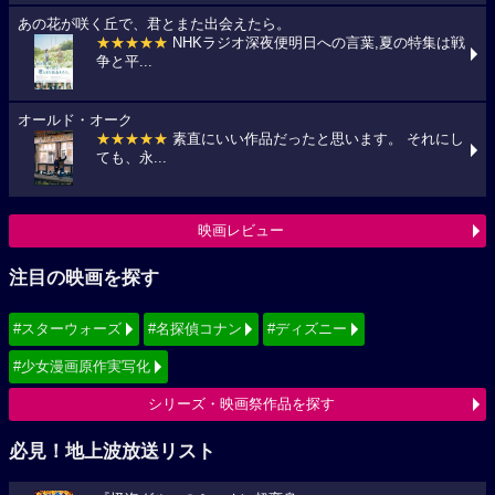
あの花が咲く丘で、君とまた出会えたら。
★★★★★
NHKラジオ深夜便明日への言葉,夏の特集は戦
争と平...
オールド・オーク
★★★★★
素直にいい作品だったと思います。 それにし
ても、永...
映画レビュー
注目の映画を探す
#スターウォーズ
#名探偵コナン
#ディズニー
#少女漫画原作実写化
シリーズ・映画祭作品を探す
必見！地上波放送リスト