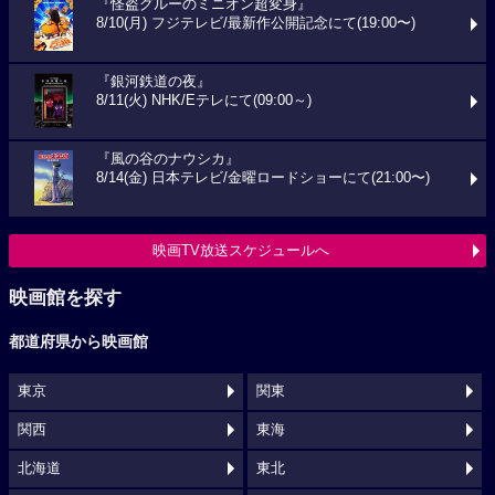
『怪盗グルーのミニオン超変身』
8/10(月) フジテレビ/最新作公開記念にて(19:00〜)
『銀河鉄道の夜』
8/11(火) NHK/Eテレにて(09:00～)
『風の谷のナウシカ』
8/14(金) 日本テレビ/金曜ロードショーにて(21:00〜)
映画TV放送スケジュールへ
映画館を探す
都道府県から映画館
東京
関東
関西
東海
北海道
東北