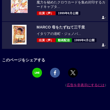
魔力を秘めたクロウカードを集め封印するカ
ードキャプタ...
出演（声）
1999年8月公開
-
MARCO 母をたずねて三千里
イタリアの港町・ジェノバ...
出演（声）
動画配信
1999年4月公開
-
このページをシェアする
（
広告を非表示にするには
）