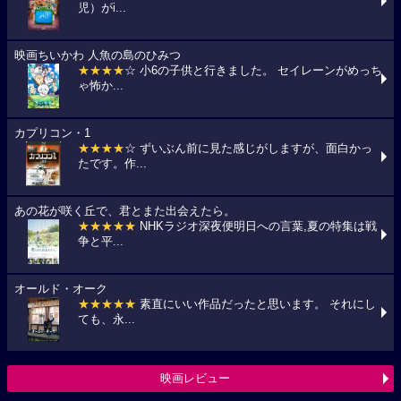
児）がi...
映画ちいかわ 人魚の島のひみつ
★★★★
☆ 小6の子供と行きました。 セイレーンがめっち
ゃ怖か...
カプリコン・1
★★★★
☆ ずいぶん前に見た感じがしますが、面白かっ
たです。作...
あの花が咲く丘で、君とまた出会えたら。
★★★★★
NHKラジオ深夜便明日への言葉,夏の特集は戦
争と平...
オールド・オーク
★★★★★
素直にいい作品だったと思います。 それにし
ても、永...
映画レビュー