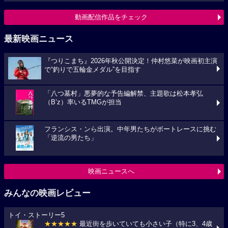
動画配信作品をチェック
最新映画ニュース
『つりこまち』2026年秋公開決定！仲村悠菜が映画初主演
で“釣りで五輪金メダル”を目指す
「八つ墓村」悪夢的な予告編解禁、主題歌は松本孝弘
（B’z）率いるTMGが担当
フランシス・ンら出演。中年男たちがボートレースに挑む
「逆流の男たち」
映画ニュースへ
みんなの映画レビュー
トイ・ストーリー5
★★★★★
最近街を歩いていても小さい子（特に3、4歳