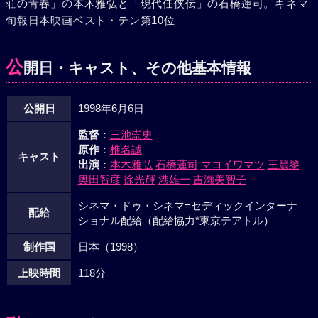
荘の青春」の本木雅弘と「現代任侠伝」の石橋蓮司。キネマ
いようにしたのだ。半ば狂ったような氏家を残し、村を出よ
旬報日本映画ベスト・テン第10位
うとする和田たち。しかし、すんでのところで氏家に捕らえ
られてしまう。和田は文明でこの村を汚すようなことはしな
いと約束、村人の信頼を得る為に鳥人になって飛んで見せよ
公
開日・キャスト、その他基本情報
うと氏家に提案する。そして、和田と氏家は羽根をつけて飛
ぼうとするが、失敗に終わってしまうのであった--。それか
公開日
1998年6月6日
ら30年、東京の和田の元に、村の開発アドバイザーをしてい
る氏家からの手紙が届く。
監督
：
三池崇史
原作
：
椎名誠
キャスト
出演
：
本木雅弘
石橋蓮司
マコイワマツ
王麗黎
奥田智彦
徐光輝
港雄一
吉瀬美智子
シネマ・ドゥ・シネマ=セディックインターナ
配給
ショナル配給（配給協力*東京テアトル）
制作国
日本（1998）
上映時間
118分