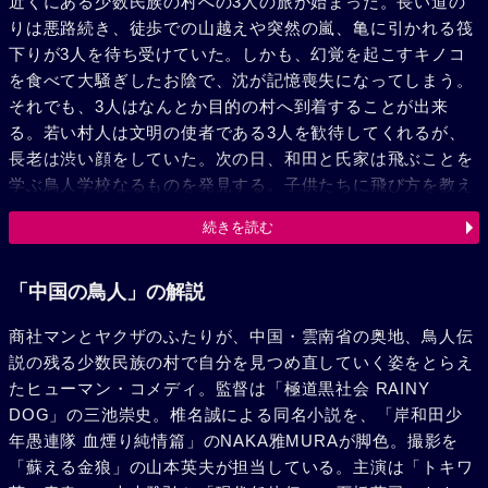
近くにある少数民族の村への3人の旅が始まった。長い道の
りは悪路続き、徒歩での山越えや突然の嵐、亀に引かれる筏
下りが3人を待ち受けていた。しかも、幻覚を起こすキノコ
を食べて大騒ぎしたお陰で、沈が記憶喪失になってしまう。
それでも、3人はなんとか目的の村へ到着することが出来
る。若い村人は文明の使者である3人を歓待してくれるが、
長老は渋い顔をしていた。次の日、和田と氏家は飛ぶことを
学ぶ鳥人学校なるものを発見する。子供たちに飛び方を教え
ているのは、イギリス人を祖父に持つ美少女・燕。彼女は祖
続きを読む
父の遺言で、鳥人学校を引き継いだのだという。しかし、彼
女自身もまだ飛んだことがないらしい。仕事をこなす一方
で、そんな鳥人学校に興味を持つようになった和田は、燕が
「中国の鳥人」の解説
歌うスコットランド民謡と祖父が英訳していた伝説を翻訳す
商社マンとヤクザのふたりが、中国・雲南省の奥地、鳥人伝
るうち、彼女に心惹かれていく。また、氏家も自然豊かな村
説の残る少数民族の村で自分を見つめ直していく姿をとらえ
に暮らす人々に興味を持ち始めていた。そんな中、逃げ出し
たヒューマン・コメディ。監督は「極道黒社会 RAINY
ていた筏の動力である亀たちがつかまり、沈の記憶も戻っ
DOG」の三池崇史。椎名誠による同名小説を、「岸和田少
た。3人が村を離れる日が近づいていた。ところが出発前
年愚連隊 血煙り純情篇」のNAKA雅MURAが脚色。撮影を
夜、氏家が亀を叩き殺してしまったのである。すっかりこの
「蘇える金狼」の山本英夫が担当している。主演は「トキワ
村を溺愛するようになっていた彼は、文明を村に入れさせな