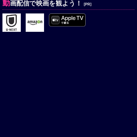
動
画配信で映画を観よう！
[PR]