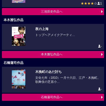
★★★★
☆
1
三池崇史作品へ
本木雅弘作品
夜の上海
トップヘアメイクアーティ...
-
本木雅弘作品へ
石橋蓮司作品
木挽町のあだ討ち
文化七年（1810）一月十六日、江戸・木挽町。
歌舞伎の芝居小...
-
石橋蓮司作品へ