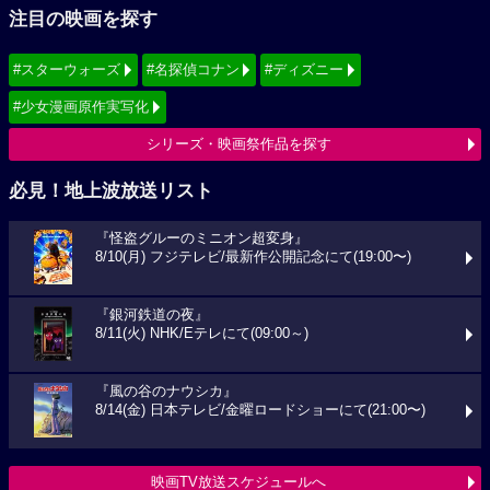
注目の映画を探す
#スターウォーズ
#名探偵コナン
#ディズニー
#少女漫画原作実写化
シリーズ・映画祭作品を探す
必見！地上波放送リスト
『怪盗グルーのミニオン超変身』
8/10(月) フジテレビ/最新作公開記念にて(19:00〜)
『銀河鉄道の夜』
8/11(火) NHK/Eテレにて(09:00～)
『風の谷のナウシカ』
8/14(金) 日本テレビ/金曜ロードショーにて(21:00〜)
映画TV放送スケジュールへ