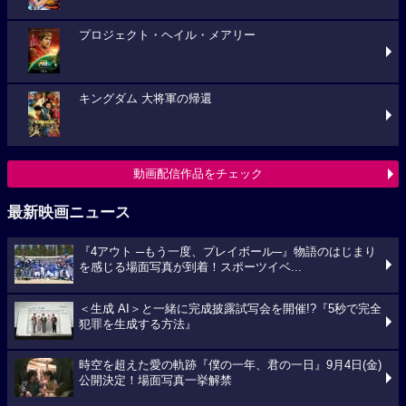
プロジェクト・ヘイル・メアリー
キングダム 大将軍の帰還
動画配信作品をチェック
最新映画ニュース
『4アウト ─もう一度、プレイボール─』物語のはじまり
を感じる場面写真が到着！スポーツイベ...
＜生成 AI＞と一緒に完成披露試写会を開催!?『5秒で完全
犯罪を生成する方法』
時空を超えた愛の軌跡『僕の一年、君の一日』9月4日(金)
公開決定！場面写真一挙解禁