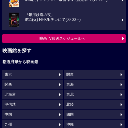
『銀河鉄道の夜』
8/11(火) NHK/Eテレにて(09:00～)
映画TV放送スケジュールへ
映画館を探す
都道府県から映画館
東京
関東
関西
東海
北海道
東北
甲信越
北陸
中国
四国
九州
沖縄