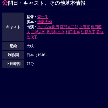
公
開日・キャスト、その他基本情報
監督
：
森一生
脚本
：
伊藤大輔
キャスト
出演
：
市川右太衛門
羅門光三郎
上田寛
島田照
夫
三浦志郎
月形龍之介
村田宏寿
江原良子
香住
佐代子
配給
大映
制作国
日本（1946）
上映時間
77分