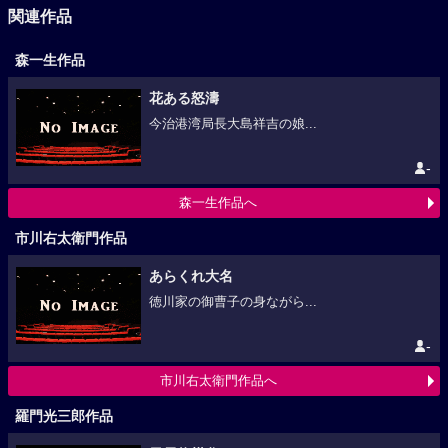
関連作品
森一生作品
花ある怒濤
今治港湾局長大島祥吉の娘...
-
森一生作品へ
市川右太衛門作品
あらくれ大名
徳川家の御曹子の身ながら...
-
市川右太衛門作品へ
羅門光三郎作品