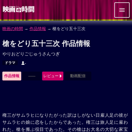
映画の時間
→
作品情報
→ 槍をどり五十三次
槍をどり五十三次 作品情報
やりおどりごじゅうさんつぎ
ドラマ
-
作品情報
------
レビュー
動画配信
権三がサムラヒになりたがった訳はしがない日雇人足の彼が
サムラヒの娘に恋をしたからであった。権三は旅人足に雇わ
れた。槍を搬ぶ役目であった。その槍はお大名の大切な家宝