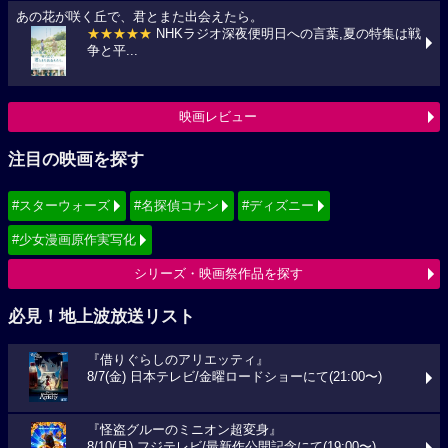
あの花が咲く丘で、君とまた出会えたら。
★★★★★
NHKラジオ深夜便明日への言葉,夏の特集は戦
争と平...
映画レビュー
注目の映画を探す
#スターウォーズ
#名探偵コナン
#ディズニー
#少女漫画原作実写化
シリーズ・映画祭作品を探す
必見！地上波放送リスト
『借りぐらしのアリエッティ』
8/7(金) 日本テレビ/金曜ロードショーにて(21:00〜)
『怪盗グルーのミニオン超変身』
8/10(月) フジテレビ/最新作公開記念にて(19:00〜)