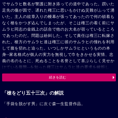
でサムラヒ数名が警護に附き添っての道中であった。躓いた
足先の傷が因で、遅れた権三に思いもかけぬ災難がふって湧
いた。主人の紋章入りの幔幕が張ってあったので何の頓着も
なく槍をかつぎ込んでしまったが、そこは権三の着く前にサ
ムラヒ同志の金銭上の話合で他のお大名が宿っているところ
であったのだ。問題は紛糾した。そして責任は権三に転嫁さ
れた。槍方のサムラヒ達は権三に彼のサムラヒの憧れを利用
して腹を切れと迫った。いつしかサムラヒというものの本
身--家名格式が個人の実力を無視して巾をきかせる実情、忠
義の名のもとに、死ぬることを名誉として喜ぶらしく見せか
けている擬態--を知った権三はサムラヒ達の要求を峻拒し
た。権三は覚醒した一個の人間として理不尽な権力の暴圧に
続きを読む
反発して起き上がった。そして日頃からサムラヒへ憤りを抱
いていた旅人足軽達の協力で権三はサムラヒ達を膺懲する。
「槍をどり五十三次」の解説
「手袋を脱がす男」に次ぐ森一生監督作品。