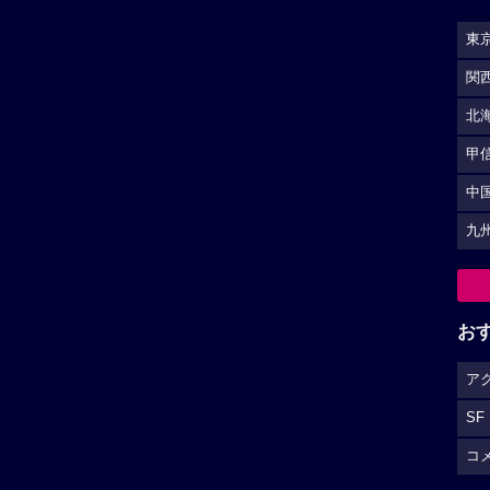
東
関
北
甲
中
九
お
ア
SF
コ