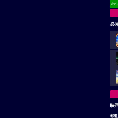
#デ
必
映
都道