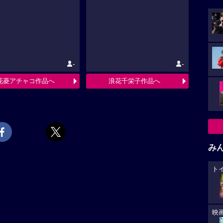
-
-
花菱アチャコ作品へ
浪花千栄子作品へ
み
ト
映