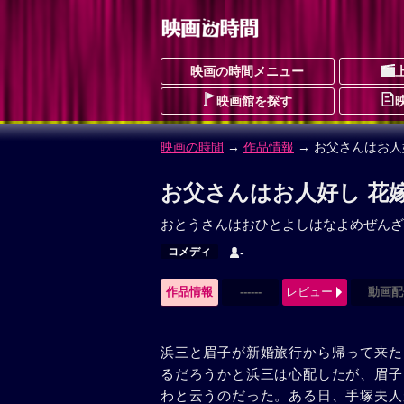
映画の時間メニュー
映画館を探す
映画の時間
→
作品情報
→ お父さんはお人
お父さんはお人好し 花
おとうさんはおひとよしはなよめぜんざ
コメディ
-
作品情報
------
レビュー
動画配
浜三と眉子が新婚旅行から帰って来た
るだろうかと浜三は心配したが、眉子
わと云うのだった。ある日、手塚夫人