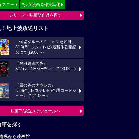
ィズニー
#少女漫画原作実写化
シリーズ・映画祭作品を探す
見！地上波放送リスト
『怪盗グルーのミニオン超変身』
8/10(月) フジテレビ/最新作公開記
念にて(19:00〜)
『銀河鉄道の夜』
8/11(火) NHK/Eテレにて(09:00～)
『風の谷のナウシカ』
8/14(金) 日本テレビ/金曜ロードシ
ョーにて(21:00〜)
映画TV放送スケジュールへ
画館を探す
府県から映画館