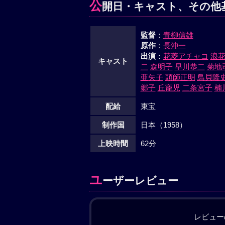
公
開日・キャスト、その他
監督
：
青柳信雄
原作
：
長沖一
出演
：
花菱アチャコ
浪
キャスト
二
森明子
早川恭二
菊地
亜矢子
頭師正明
鳥貝隆
郷子
丘寵児
二条宮子
楠
配給
東宝
制作国
日本（1958）
上映時間
62分
ユ
ーザーレビュー
レビュー