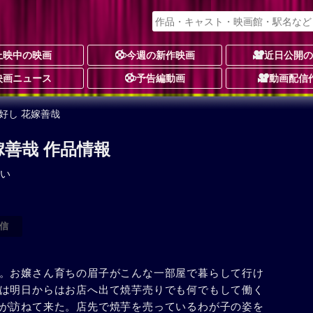
上映中の映画
今週の新作映画
近日公開
映画ニュース
予告編動画
動画配信
好し 花嫁善哉
嫁善哉 作品情報
い
信
。お嬢さん育ちの眉子がこんな一部屋で暮らして行け
は明日からはお店へ出て焼芋売りでも何でもして働く
が訪ねて来た。店先で焼芋を売っているわが子の姿を