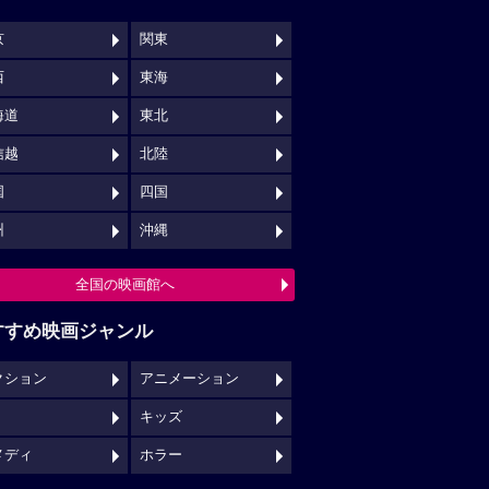
京
関東
西
東海
海道
東北
信越
北陸
国
四国
州
沖縄
全国の映画館へ
すすめ映画ジャンル
クション
アニメーション
キッズ
メディ
ホラー