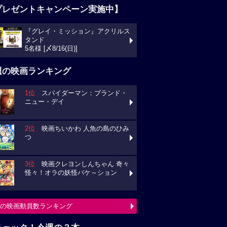
プレゼントキャンペーン実施中】
『グレイ・ミッション』アクリルス
タンド
5名様 [〆8/16(日)]
週の映画ランキング
1位
スパイダーマン：ブランド・
ニュー・デイ
2位
映画ちいかわ 人魚の島のひみ
つ
3位
映画クレヨンしんちゃん 奇々
怪々！オラの妖怪バケ～ション
の映画動員数ランキング