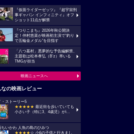
『仮面ライダーゼッツ』『超宇宙刑
事ギャバン インフィニティ』オフ
ショット11点が解禁
『つりこまち』2026年秋公開決
定！仲村悠菜が映画初主演で“釣り
で五輪金メダル”を目指す
「八つ墓村」悪夢的な予告編解禁、
主題歌は松本孝弘（B’z）率いる
TMGが担当
映画ニュースへ
んなの映画レビュー
イ・ストーリー5
★★★★★
最近街を歩いていても
小さい子（特に3、4歳児）がi...
画ちいかわ 人魚の島のひみつ
★★★★
☆ 小6の子供と行きまし