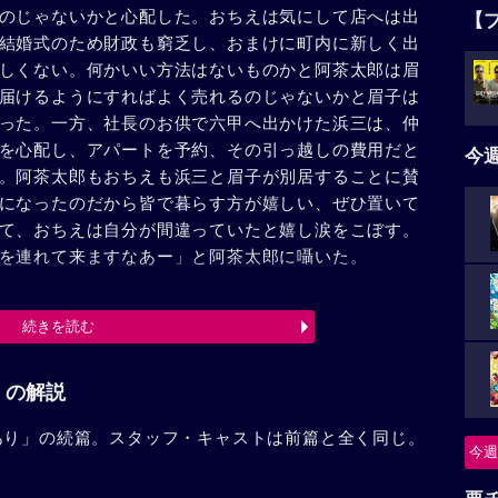
のじゃないかと心配した。おちえは気にして店へは出
【
結婚式のため財政も窮乏し、おまけに町内に新しく出
しくない。何かいい方法はないものかと阿茶太郎は眉
届けるようにすればよく売れるのじゃないかと眉子は
った。一方、社長のお供で六甲へ出かけた浜三は、仲
を心配し、アパートを予約、その引っ越しの費用だと
今
。阿茶太郎もおちえも浜三と眉子が別居することに賛
になったのだから皆で暮らす方が嬉しい、ぜひ置いて
て、おちえは自分が間違っていたと嬉し涙をこぼす。
を連れて来ますなあー」と阿茶太郎に囁いた。
続きを読む
」の解説
あり」の続篇。スタッフ・キャストは前篇と全く同じ。
今週