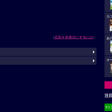
カ
（
広告を非表示にするには
）
あ
オ
注
#ス