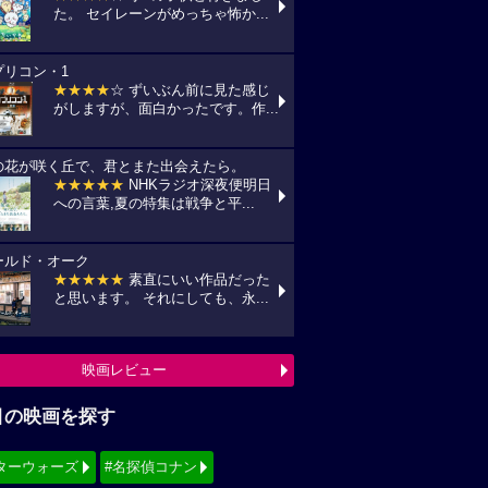
た。 セイレーンがめっちゃ怖か...
プリコン・1
★★★★
☆ ずいぶん前に見た感じ
がしますが、面白かったです。作...
の花が咲く丘で、君とまた出会えたら。
★★★★★
NHKラジオ深夜便明日
への言葉,夏の特集は戦争と平...
ールド・オーク
★★★★★
素直にいい作品だった
と思います。 それにしても、永...
映画レビュー
目の映画を探す
ターウォーズ
#名探偵コナン