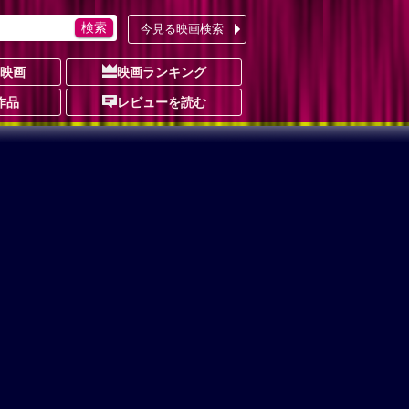
今見る映画検索
の映画
映画ランキング
作品
レビューを読む