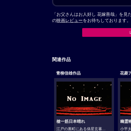
「お父さんはお人好し 花嫁善哉」を見
の
映画レビュー
をお待ちしております。
関連作品
青柳信雄作品
花菱
槍一筋日本晴れ
幽霊
江戸の裏町にある俵星玄蕃...
小平太