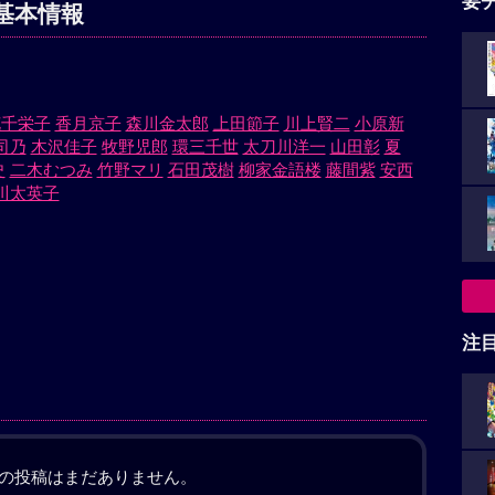
要
基本情報
花千栄子
香月京子
森川金太郎
上田節子
川上賢二
小原新
司乃
木沢佳子
牧野児郎
環三千世
太刀川洋一
山田彰
夏
史
二木むつみ
竹野マリ
石田茂樹
柳家金語楼
藤間紫
安西
川太英子
注
の投稿はまだありません。