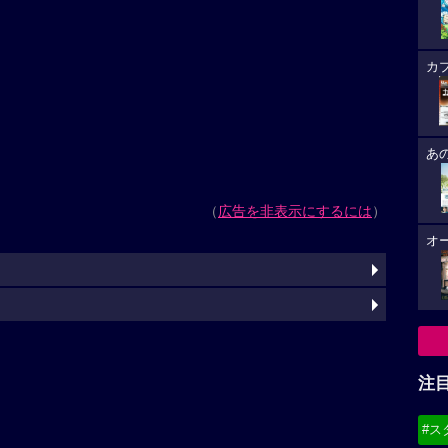
カ
あ
（
広告を非表示にするには
）
オ
注
#ス