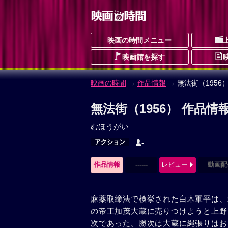
映画の時間メニュー
映画館を探す
映画の時間
→
作品情報
→ 無法街（1956
無法街（1956） 作品情
むほうがい
アクション
-
作品情報
------
レビュー
動画配
麻薬取締法で検挙された白木軍平は、
の帝王加茂大蔵に売りつけようと上野
次であった。勝次は大蔵に縄張りはお