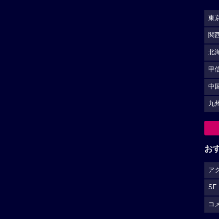
東
関
北
甲
中
九
お
ア
SF
コ