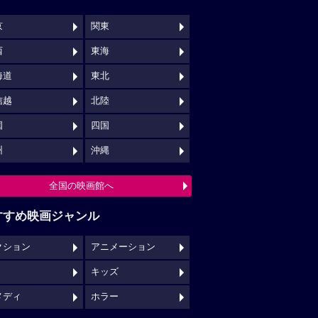
京
関東
西
東海
海道
東北
信越
北陸
国
四国
州
沖縄
全国の映画館へ
すすめ映画ジャンル
クション
アニメーション
キッズ
メディ
ホラー