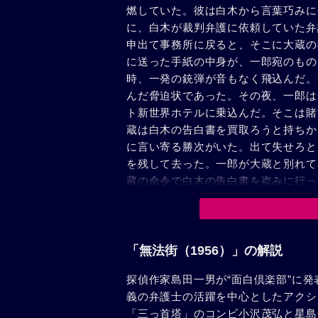
燃していた。彼は白木から言葉巧みに
に、白木が裁判弁護に依頼していた弁
申出て事務所に戻ると、そこに大蔵の
に送った手紙の中身が、一郎宛のもの
時、一発の銃弾が音もなく飛込んだ。
んだ脅迫状であった。その夜、一郎は
ト新世界ホテルに乗込んだ。そこは賭
蔵は白木の告白書を買取ろうと持ちか
に言い寄る勝次がいた。出て失せろと
を残して去った。一郎が大蔵と別れて
蔵の命令で白木の告白書を盗みに行っ
挙銃で殺され、傍に落ちていたバッジ
た。ホテルの表で勝次を見つけた亜矢
出て一挺の消音拳銃を差出し引換えに
テルを取巻く警官隊のサイレンが鳴り
「無法街（1956）」の解説
連れて警戒線を越えた。二人の姿を見
探偵作家島田一男が“面白倶楽部”に
昂奮した美沙子がいた。美沙子は狂気
義の弁護士の活躍を中心としたアクシ
命令したのはお前だと喚いた。それも
「三っ首塔」のコンビ小沢茂弘と星島
逃げる亜矢子を襲ったが、一瞬、一郎