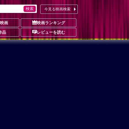
今見る映画検索
の映画
映画ランキング
作品
レビューを読む