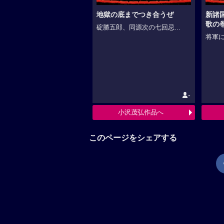
地獄の底までつき合うぜ
新諸
歌の
碇勝五郎、同源次の七回忌...
将軍に
-
小沢茂弘作品へ
このページをシェアする