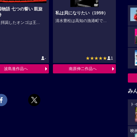
国物語 七つの誓い 凱旋
私は貝になりたい（1959）
巻
清水豊松は高知の漁港町で...
拝謁したオンゴは王...
-
★★★★★
1
波島進作品へ
南原伸二作品へ
み
ト
映