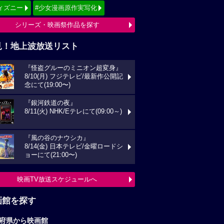
ィズニー
#少女漫画原作実写化
シリーズ・映画祭作品を探す
見！地上波放送リスト
『怪盗グルーのミニオン超変身』
8/10(月) フジテレビ/最新作公開記
念にて(19:00〜)
『銀河鉄道の夜』
8/11(火) NHK/Eテレにて(09:00～)
『風の谷のナウシカ』
8/14(金) 日本テレビ/金曜ロードシ
ョーにて(21:00〜)
映画TV放送スケジュールへ
画館を探す
府県から映画館