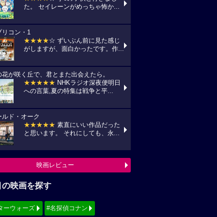
た。 セイレーンがめっちゃ怖か...
プリコン・1
★★★★
☆ ずいぶん前に見た感じ
がしますが、面白かったです。作...
の花が咲く丘で、君とまた出会えたら。
★★★★★
NHKラジオ深夜便明日
への言葉,夏の特集は戦争と平...
ールド・オーク
★★★★★
素直にいい作品だった
と思います。 それにしても、永...
映画レビュー
目の映画を探す
ターウォーズ
#名探偵コナン