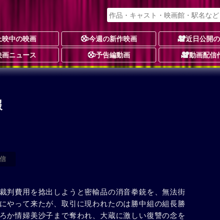
上映中の映画
今週の新作映画
近日公開
映画ニュース
予告編動画
動画配信
）
報
信
裁判費用を捻出しようと密輸品の消音拳銃を、無法街
にやって来たが、取引に現われたのは勝中組の組長勝
ろか情婦美沙子まで奪われ、大蔵に激しい復讐の念を