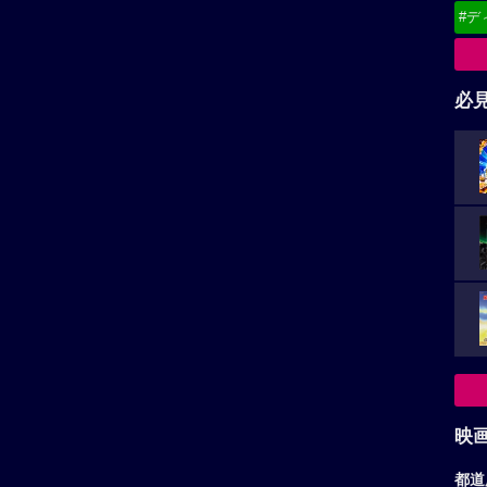
#デ
必
映
都道