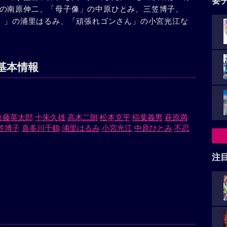
要
の南原伸二、「母子像」の中原ひとみ、三笠博子、
作）」の浦里はるみ、「頑張れゴンさん」の小宮光江な
基本情報
進藤英太郎
十朱久雄
高木二朗
松本克平
稲葉義男
萩原満
笠博子
喜多川千鶴
浦里はるみ
小宮光江
中原ひとみ
不忍
注