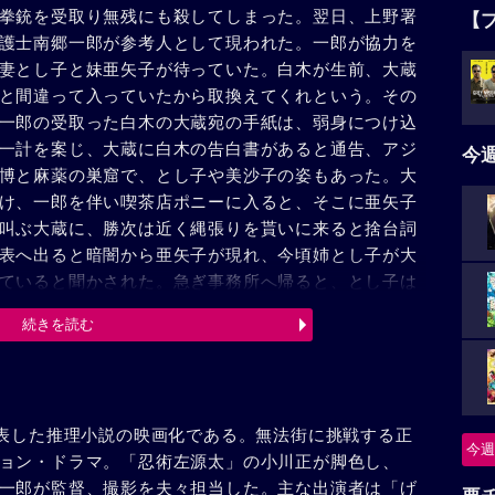
拳銃を受取り無残にも殺してしまった。翌日、上野署
【
護士南郷一郎が参考人として現われた。一郎が協力を
妻とし子と妹亜矢子が待っていた。白木が生前、大蔵
と間違って入っていたから取換えてくれという。その
一郎の受取った白木の大蔵宛の手紙は、弱身につけ込
一計を案じ、大蔵に白木の告白書があると通告、アジ
今
博と麻薬の巣窟で、とし子や美沙子の姿もあった。大
け、一郎を伴い喫茶店ポニーに入ると、そこに亜矢子
叫ぶ大蔵に、勝次は近く縄張りを貰いに来ると捨台詞
表へ出ると暗闇から亜矢子が現れ、今頃姉とし子が大
ていると聞かされた。急ぎ事務所へ帰ると、とし子は
から犯人を大蔵と思った亜矢子は、新世界へと向っ
続きを読む
子は大蔵を射つべく協力を求めた。勝次は大蔵の前に
縄張りをよこせと迫ったが、その瞬間、手入れの為ホ
渡った。ごった返す中で勝次は大蔵を射殺、亜矢子を
て尾行した南郷はガレージに忍び込んだが、そこには
発表した推理小説の映画化である。無法街に挑戦する正
のように勝次を指して、白木を殺し、とし子を狙えと
今週
ョン・ドラマ。「忍術左源太」の小川正が脚色し、
束の間、殺人鬼の本性を現した勝次は、真相を知って
一郎が監督、撮影を夫々担当した。主な出演者は「げ
の捨身の前に斃れた。