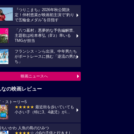
『つりこまち』2026年秋公開決
定！仲村悠菜が映画初主演で“釣り
で五輪金メダル”を目指す
「八つ墓村」悪夢的な予告編解禁、
主題歌は松本孝弘（B’z）率いる
TMGが担当
フランシス・ンら出演。中年男たち
がボートレースに挑む「逆流の男た
ち」
映画ニュースへ
んなの映画レビュー
イ・ストーリー5
★★★★★
最近街を歩いていても
小さい子（特に3、4歳児）がi...
画ちいかわ 人魚の島のひみつ
★★★★
☆ 小6の子供と行きまし