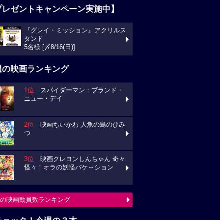
プレゼントキャンペーン実施中】
『グレイ・ミッション』アクリルス
タンド
5名様 [〆8/16(日)]
週の映画ランキング
1位
スパイダーマン：ブランド・
ニュー・デイ
2位
映画ちいかわ 人魚の島のひみ
つ
3位
映画クレヨンしんちゃん 奇々
怪々！オラの妖怪バケ～ション
の映画動員数ランキング