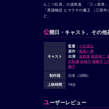
んこつ社員」の波島進、「三っ首塔」
「異国物語 ヒマラヤの魔王 （三部
ど。
公
開日・キャスト、その他
監督
：
小沢茂弘
原作
：
島田一男
キャスト
出演
：
波島進
南原伸二
沢彰謙
岩城力
潮健児
三
郷子
制作国
日本（1956）
上映時間
74分
ユ
ーザーレビュー