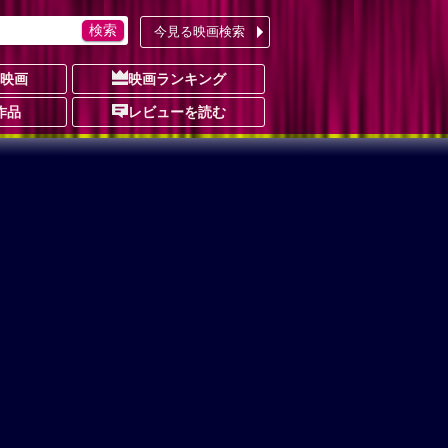
今見る映画検索
の映画
映画ランキング
作品
レビューを読む