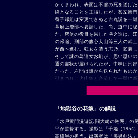
かくまわれ、表面は不慮の死を遂げた
継となることを主張したが、甚左衛門
養子縁組は変更できぬと吉丸説を一蹴
幕府上層部へ要請した。尚、道中に秘
た。密使の役目を果した勝之進は、江
の帰途、刑部の腹心犬山等三人の武士
が西へ進む。狂女を装う志乃、変装し
そして謎の鳥追女お駒が、思い思いの
通の書状が届けられたが、中味は刑部
だった。左門は誰から送られたものか
引きつれ、犬山等と合流して一挙に新
たお駒は、早くも彼等の恐ろしい企て
急を知らせる手紙が投げこまれて間も
た。同じ頃、新之助を狙う覆面の一隊
で悪人等の計画は失敗し、正義の上に
「地獄谷の花嫁」の解説
「水戸黄門漫遊記 闘犬崎の逆襲」の尾
平が監督する。撮影は「千姫（1954
高橋半の担当。出演者は「美男剣法」