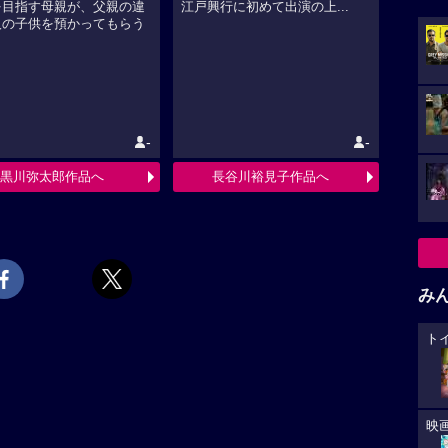
を目指す母親が、父親の違
江戸興行に初めて出演の上...
人の子供を預かってもらう
.
-
-
黒川弥太郎作品へ
長谷川裕見子作品へ
み
ト
映