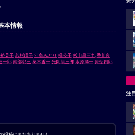
要
。
基本情報
川裕見子
若杉曜子
江島みどり
橘公子
杉山昌三九
香川良
倉一郎
南部彰三
葛木香一
光岡龍三郎
水原洋一
原聖四郎
注
の投稿はまだありません。