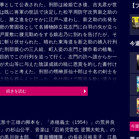
事として公表された。刑部は綾姫亡き後、吉丸君が世
【
は既に将軍の世話で決定した松平周防守次男新之助の
し、勝之進をひそかに江戸へ遣わし、新之助の出発を
密の警固役として名捕物師立花左門に白羽の矢が立っ
戸屋敷に腰元勤めをする娘志乃に別れを告げたが、そ
に斬り伏せられた。晴れた東海道を新之助の婿入行列
今
た刑部腹心の三人組、町人姿の左門と腰巾着の植亀、
目的でこの行列を追って行く。左門の許へ誰からか一
が犬山等に与えた陰謀成就の暁に恩賞を約した書付け
、じっと考えた。刑部の甥榊原仙十郎は十名の剣士を
之助を葬らんと計った。色仕掛けで熊谷を酔い潰させ
を知った。左門の部屋へ艶かしい女文字で新之助の危
続きを読む
なく、新之助の寝所へ凄愴な鬼女が忍びこんで行っ
も旅館へ雪崩れ込んで来た。だか、やがて左門の活躍
勝利が輝いた。
形十三雄の脚本を、「赤穂義士（1954）」の荒井良
今週
）」の杉山公平、音楽は「忍術児雷也 逆襲大蛇丸」の
の黒川弥太郎、「覆面髑髏隊」の長谷川裕見子、江島