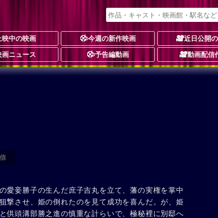
上映中の映画
今週の新作映画
近日公開
映画ニュース
予告編動画
動画配信
信
の愛妾勝子の生んだ庶子吉丸を立て、藩の実権を掌中
狙撃させ、姫の倒れたのを見て成功を喜んだ。が、姫
と供頭溝部勝之進の慎重な計らいで、極秘裡に別邸へ