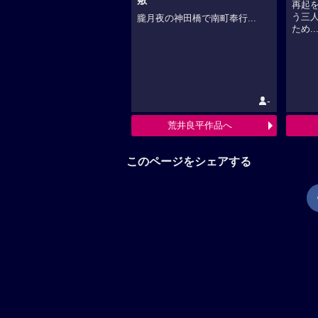
敷
再起
う三
朧月夜の神田橋で南町奉行...
ため..
-
荒井良平作品へ
このページをシェアする