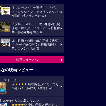
【プレゼント】一蓮托生！『グレ
イ・ミッション』アクリルスタンド
が抽選で5名様に当たる！
『ブルーヘロン』10月23日(金)公開
決定！ポスタービジュアル&特報解
禁―ある家族を巡る今...
堀田真由・高橋一生が声優に決定！
『ghost／夜の果て』特報映像解
禁、コメントも到着
映画ニュースへ
んなの映画レビュー
イ・ストーリー5
★★★★★
最近街を歩いていても
小さい子（特に3、4歳児）がi...
画ちいかわ 人魚の島のひみつ
★★★★
☆ 小6の子供と行きまし