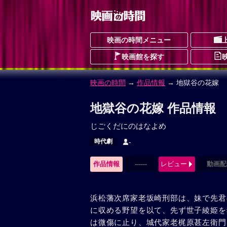
映画の時間メニュー
映画館を探す
映画の時間
→
作品情報
→ 地獄谷の花嫁
地獄谷の花嫁 作品情報
じごくだにのはなよめ
時代劇
-
作品情報
------
レビュー
動画配
浜松藩次席家老坂崎刑部は、妹で先君
に収める野望を以て、先ず世子綾姫を
は微傷に止り、城代家老梶原甚左衛門