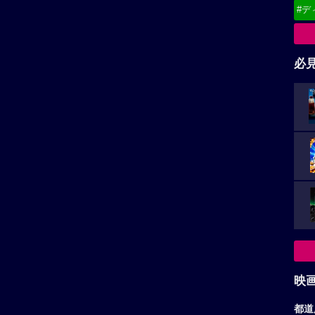
#デ
必
映
都道