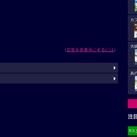
カ
大
（
広告を非表示にするには
）
あ
注
#ス