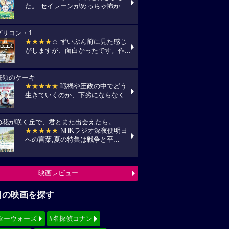
た。 セイレーンがめっちゃ怖か...
プリコン・1
★★★★
☆ ずいぶん前に見た感じ
がしますが、面白かったです。作...
統領のケーキ
★★★★★
戦禍や圧政の中でどう
生きていくのか、下劣にならなく...
の花が咲く丘で、君とまた出会えたら。
★★★★★
NHKラジオ深夜便明日
への言葉,夏の特集は戦争と平...
映画レビュー
目の映画を探す
ターウォーズ
#名探偵コナン