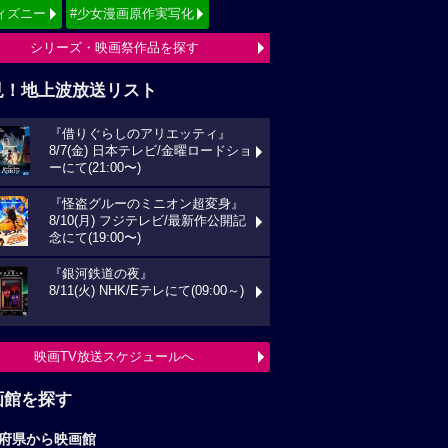
ィズニー
#少女漫画原作実写化
シリーズ・映画祭作品を探す
見！地上波放送リスト
『借りぐらしのアリエッティ』
8/7(金) 日本テレビ/金曜ロードショ
ーにて(21:00〜)
『怪盗グルーのミニオン超変身』
8/10(月) フジテレビ/最新作公開記
念にて(19:00〜)
『銀河鉄道の夜』
8/11(火) NHK/Eテレにて(09:00～)
映画TV放送スケジュールへ
画館を探す
府県から映画館