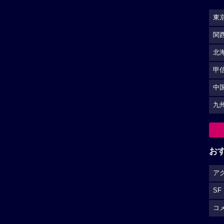
東
関
北
甲
中
九
お
ア
SF
コ