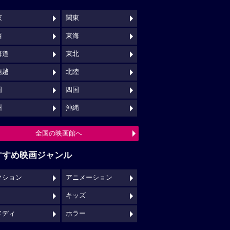
京
関東
西
東海
海道
東北
信越
北陸
国
四国
州
沖縄
全国の映画館へ
すすめ映画ジャンル
クション
アニメーション
キッズ
メディ
ホラー