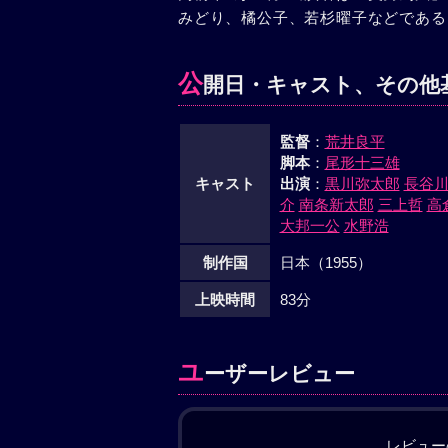
みどり、橘公子、若杉曜子などである
公
開日・キャスト、その他
監督
：
荒井良平
脚本
：
尾形十三雄
キャスト
出演
：
黒川弥太郎
長谷
介
南条新太郎
三上哲
高
大邦一公
水野浩
制作国
日本（1955）
上映時間
83分
ユ
ーザーレビュー
レビュー