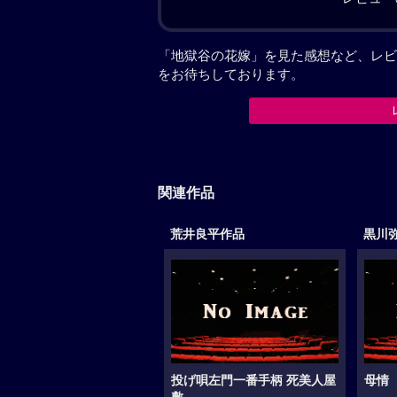
「地獄谷の花嫁」を見た感想など、レビ
をお待ちしております。
関連作品
荒井良平作品
黒川
投げ唄左門一番手柄 死美人屋
母情（