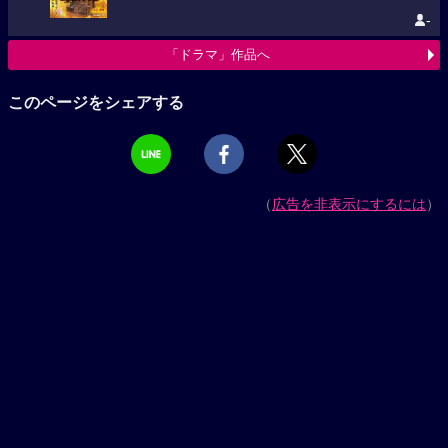
-
「ドラマ」作品へ
このページをシェアする
（
広告を非表示にするには
）