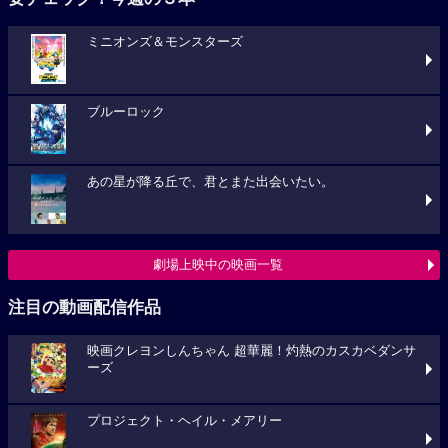
ミニオンズ＆モンスターズ
ブルーロック
あの星が降る丘で、君とまた出会いたい。
劇場上映中の映画一覧
注目の動画配信作品
映画クレヨンしんちゃん 超華麗！灼熱のカスカベダンサ
ーズ
プロジェクト・ヘイル・メアリー