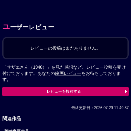
ユ
ーザーレビュー
レビューの投稿はまだありません。
「サザエさん（1948）」を見た感想など、レビュー投稿を受け
付けております。あなたの
映画レビュー
をお待ちしておりま
す。
レビューを投稿する
最終更新日：2026-07-29 11:49:37
関連作品