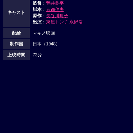
監督
：
荒井良平
脚本
：
京都伸夫
キャスト
原作
：
長谷川町子
出演
：
東屋トン子
永野浩
配給
マキノ映画
制作国
日本（1948）
上映時間
73分