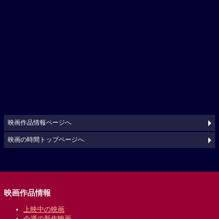
映画作品情報ページへ
映画の時間トップページへ
映画作品情報
上映中の映画
今週の新作映画