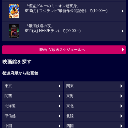
『怪盗グルーのミニオン超変身』
8/10(月) フジテレビ/最新作公開記念にて(19:00〜)
『銀河鉄道の夜』
8/11(火) NHK/Eテレにて(09:00～)
映画TV放送スケジュールへ
映画館を探す
都道府県から映画館
東京
関東
関西
東海
北海道
東北
甲信越
北陸
中国
四国