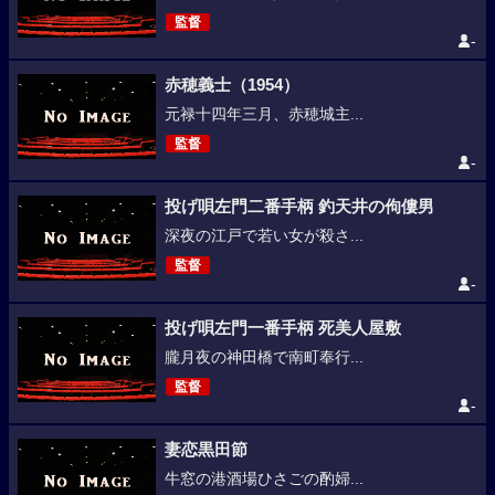
監督
-
赤穂義士（1954）
元禄十四年三月、赤穂城主...
監督
-
投げ唄左門二番手柄 釣天井の佝僂男
深夜の江戸で若い女が殺さ...
監督
-
投げ唄左門一番手柄 死美人屋敷
朧月夜の神田橋で南町奉行...
監督
-
妻恋黒田節
牛窓の港酒場ひさごの酌婦...