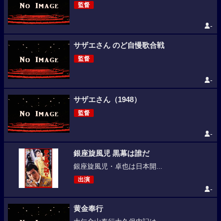
監督
-
サザエさん のど自慢歌合戦
監督
-
サザエさん（1948）
監督
-
銀座旋風児 黒幕は誰だ
銀座旋風児・卓也は日本開...
出演
-
黄金奉行