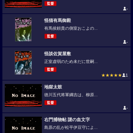
監督
-
怪猫有馬御殿
有馬侯頼貴の側室おこよの...
監督
-
怪談佐賀屋敷
正室虚弱のため未だに世嗣...
監督
★★★★★
1
地獄太鼓
徳川五代将軍綱吉は、柳原...
監督
-
右門捕物帖 謎の血文字
島原の乱が松平伊豆守によ...