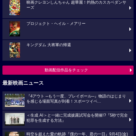
映画クレヨンしんちゃん 超華麗！灼熱のカスカベダンサ
ーズ
プロジェクト・ヘイル・メアリー
キングダム 大将軍の帰還
動画配信作品をチェック
最新映画ニュース
『4アウト ─もう一度、プレイボール─』物語のはじまり
を感じる場面写真が到着！スポーツイベ...
＜生成 AI＞と一緒に完成披露試写会を開催!?『5秒で完全
犯罪を生成する方法』
時空を超えた愛の軌跡『僕の一年、君の一日』9月4日(金)