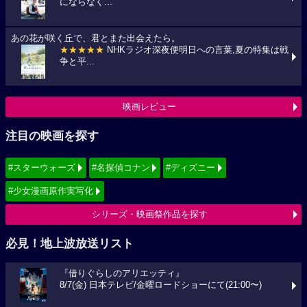
にならなく...
あの花が咲く丘で、君とまた出会えたら。
★★★★★
NHKラジオ深夜便明日への言葉,夏の特集は戦
争と平...
映画レビュー
注目の映画を探す
#スターウォーズ
#名探偵コナン
#ディズニー
#少女漫画原作実写化
シリーズ・映画祭作品を探す
必見！地上波放送リスト
『借りぐらしのアリエッティ』
8/7(金) 日本テレビ/金曜ロードショーにて(21:00〜)