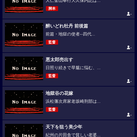
大仁金山奉行大久保内記は...
脚本
-
醉いどれ牡丹 前後篇
前篇・地獄の使者--四代...
監督
-
悪太郎売出す
日照り続きで旱魃に悩む、...
監督
-
地獄谷の花嫁
浜松藩次席家老坂崎刑部は...
監督
-
天下を狙う美少年
紀州の片田舎で貧しい老婆...