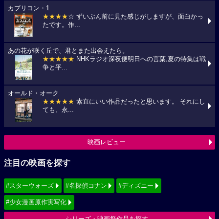
カプリコン・1
★★★★
☆ ずいぶん前に見た感じがしますが、面白かっ
たです。作...
あの花が咲く丘で、君とまた出会えたら。
★★★★★
NHKラジオ深夜便明日への言葉,夏の特集は戦
争と平...
オールド・オーク
★★★★★
素直にいい作品だったと思います。 それにし
ても、永...
映画レビュー
注目の映画を探す
#スターウォーズ
#名探偵コナン
#ディズニー
#少女漫画原作実写化
シリーズ・映画祭作品を探す