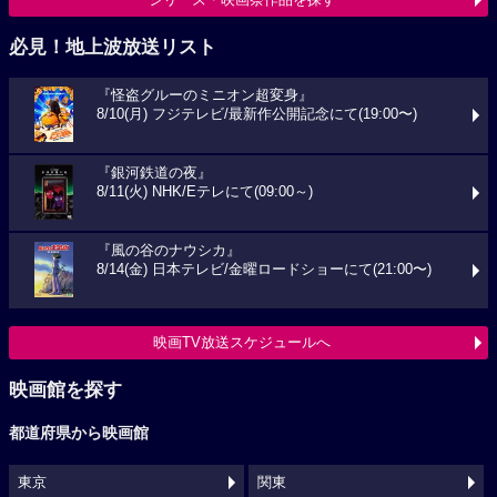
必見！地上波放送リスト
『怪盗グルーのミニオン超変身』
8/10(月) フジテレビ/最新作公開記念にて(19:00〜)
『銀河鉄道の夜』
8/11(火) NHK/Eテレにて(09:00～)
『風の谷のナウシカ』
8/14(金) 日本テレビ/金曜ロードショーにて(21:00〜)
映画TV放送スケジュールへ
映画館を探す
都道府県から映画館
東京
関東