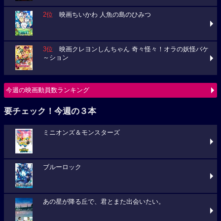
2位
映画ちいかわ 人魚の島のひみつ
3位
映画クレヨンしんちゃん 奇々怪々！オラの妖怪バケ
～ション
今週の映画動員数ランキング
要チェック！今週の３本
ミニオンズ＆モンスターズ
ブルーロック
あの星が降る丘で、君とまた出会いたい。