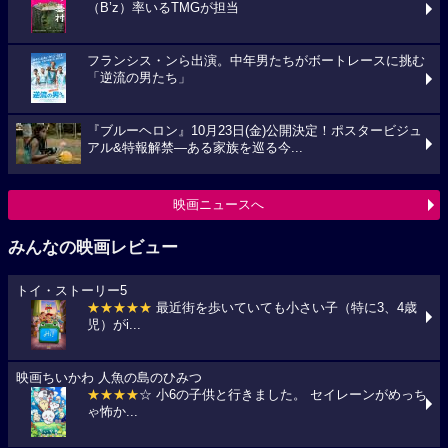
（B’z）率いるTMGが担当
フランシス・ンら出演。中年男たちがボートレースに挑む
「逆流の男たち」
『ブルーヘロン』10月23日(金)公開決定！ポスタービジュ
アル&特報解禁―ある家族を巡る今...
映画ニュースへ
みんなの映画レビュー
トイ・ストーリー5
★★★★★
最近街を歩いていても小さい子（特に3、4歳
児）がi...
映画ちいかわ 人魚の島のひみつ
★★★★
☆ 小6の子供と行きました。 セイレーンがめっち
ゃ怖か...