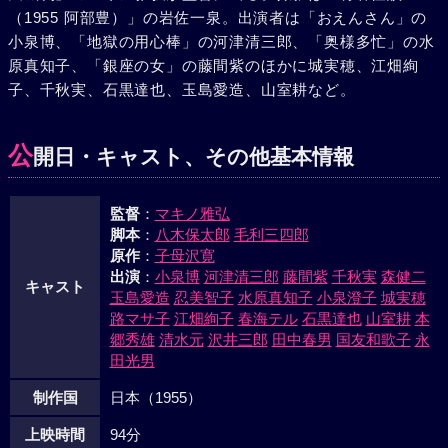
（1955 阿部豊）」の岩佐一泉。出演者は「おえんさん」の
小泉博、「地獄の用心棒」の河津清三郎、「奥様多忙」の水
原真知子、「銀座の女」の藤間紫のほかに城実穂、江畑絢
子、千秋実、石黒達也、玉島愛造、山室耕など。
公
開日・キャスト、その他基本情報
監督
：
マキノ雅弘
脚本
：
八木保太郎
毛利三四郎
原作
：
子母沢寛
出演
：
小泉博
河津清三郎
藤間紫
千秋実
森健二
キャスト
玉島愛造
忍美智子
水原真知子
小泉澄子
城実穂
路マサ子
江畑絢子
春海テル
石黒達也
山室耕
本
郷秀雄
清水元
沢井三郎
田中春男
国友和歌子
永
田光男
制作国
日本（1955）
上映時間
94分