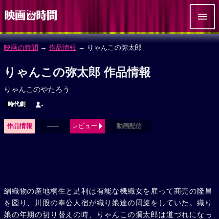
映画の時間
→
作品情報
→ りゃんこの弥太郎
りゃんこの弥太郎 作品情報
りゃんこのやたろう
時代劇
-
作品情報
------
レビュー
動画配信
絹織物の産地桐生と足利は有能な機織女を雇って商売の隆昌
を図り、川股の奉公人宿が織り娘達の周旋をしていた。織り
娘の年期の切り替えの時、りゃんこの彌太郎は道づれになっ