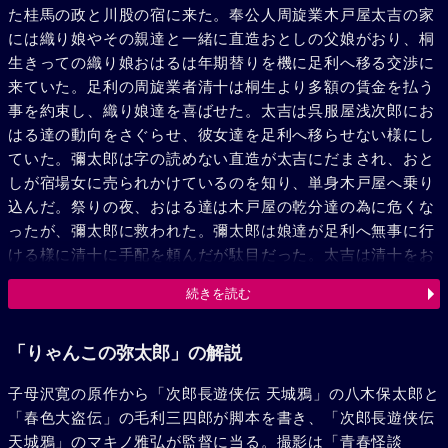
た桂馬の政と川股の宿に来た。奉公人周旋業木戸屋太吉の家
には織り娘やその親達と一緒に直造おとしの父娘がおり、桐
生きっての織り娘おはるは年期替りを機に足利へ移る交渉に
来ていた。足利の周旋業者清十は桐生より多額の賃金を払う
事を約束し、織り娘達を喜ばせた。太吉は呉服屋浅次郎にお
はる達の動向をさぐらせ、彼女達を足利へ移らせない様にし
ていた。彌太郎は字の読めない直造が太吉にだまされ、おと
しが宿場女に売られかけているのを知り、単身木戸屋へ乗り
込んだ。祭りの夜、おはる達は木戸屋の乾分達の為に危くな
ったが、彌太郎に救われた。彌太郎は娘達が足利へ無事に行
ける様に清十に手配を頼んだが駄目だった。太吉は清十をお
とし入れ様と足利側に殴り込みをかけたが、彌太郎は政と共
続きを読む
におはる達を連れて足利へ発った後だった。直造からおとし
が連れ去られた事を聞き、彌太郎は木戸屋へ行き太吉を縛
り、自分は太吉に化けておはる達の後を追った。待ち伏せて
「りゃんこの弥太郎」の解説
いた木戸屋の乾分とおはる達が乱闘をしている時に彌太郎は
子母沢寛の原作から「次郎長遊侠伝 天城鴉」の八木保太郎と
駈けつけ、人質の太吉と引きかえに無事におとしを救い出し
「春色大盗伝」の毛利三四郎が脚本を書き、「次郎長遊侠伝
た。旅に立つ彌太郎と政をおはる達は何時迄も見送った。
天城鴉」のマキノ雅弘が監督に当る。撮影は「青春怪談