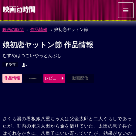
映画の時間
→
作品情報
→ 娘初恋ヤットン節
娘初恋ヤットン節 作品情報
むすめはつこいやっとんぶし
ドラマ
-
作品情報
------
レビュー
動画配信
さくら湯の看板娘八重ちゃんは父金太郎と二人ぐらしであっ
たが、町内のボス太田から金を借りていた。太田の息子兵介
はそれをかさに、八重子にいい寄っていたが、効果がないの