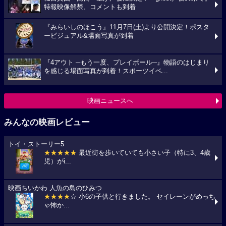
特報映像解禁、コメントも到着
『みらいしのほこう』11月7日(土)より公開決定！ポスタ
ービジュアル&場面写真が到着
『4アウト ─もう一度、プレイボール─』物語のはじまり
を感じる場面写真が到着！スポーツイベ...
映画ニュースへ
みんなの映画レビュー
トイ・ストーリー5
★★★★★
最近街を歩いていても小さい子（特に3、4歳
児）がi...
映画ちいかわ 人魚の島のひみつ
★★★★
☆ 小6の子供と行きました。 セイレーンがめっち
ゃ怖か...