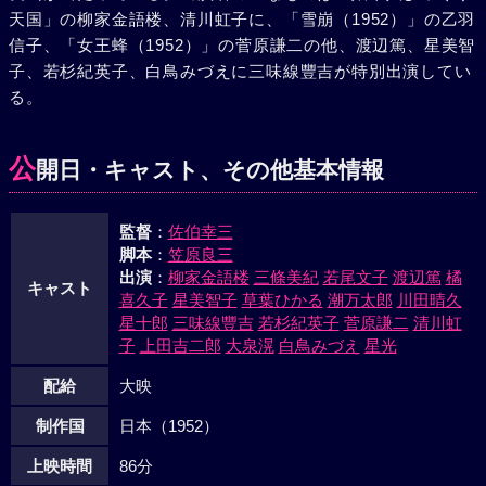
天国」の柳家金語楼、清川虹子に、「雪崩（1952）」の乙羽
信子、「女王蜂（1952）」の菅原謙二の他、渡辺篤、星美智
子、若杉紀英子、白鳥みづえに三味線豐吉が特別出演してい
る。
公
開日・キャスト、その他基本情報
監督
：
佐伯幸三
脚本
：
笠原良三
出演
：
柳家金語楼
三條美紀
若尾文子
渡辺篤
橘
キャスト
喜久子
星美智子
草葉ひかる
潮万太郎
川田晴久
星十郎
三味線豐吉
若杉紀英子
菅原謙二
清川虹
子
上田吉二郎
大泉滉
白鳥みづえ
星光
配給
大映
制作国
日本（1952）
上映時間
86分