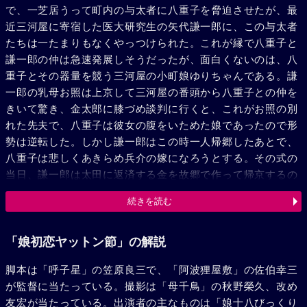
で、一芝居うって町内の与太者に八重子を脅迫させたが、最
近三河屋に寄宿した医大研究生の矢代謙一郎に、この与太者
たちは一たまりもなくやっつけられた。これが縁で八重子と
謙一郎の仲は急速発展しそうだったが、面白くないのは、八
重子とその器量を競う三河屋の小町娘ゆりちゃんである。謙
一郎の乳母お照は上京して三河屋の番頭から八重子との仲を
きいて驚き、金太郎に膝づめ談判に行くと、これがお照の別
れた先夫で、八重子は彼女の腹をいためた娘であったので形
勢は逆転した。しかし謙一郎はこの時一人帰郷したあとで、
八重子は悲しくあきらめ兵介の嫁になろうとする。その式の
当日、謙一郎は太田に返済する金を故郷で作って帰京するの
で事は面倒となるが、太田への反感から町内あげて八重子の
続きを読む
味方となり、めでたく謙一郎、八重子の二人が結ばれること
になった。
「娘初恋ヤットン節」の解説
脚本は「呼子星」の笠原良三で、「阿波狸屋敷」の佐伯幸三
が監督に当たっている。撮影は「母千鳥」の秋野榮久、改め
友宏が当たっている。出演者の主なものは「娘十八びっくり