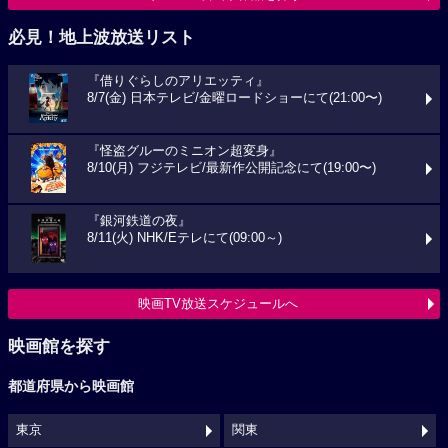
必見！地上波放送リスト
『借りぐらしのアリエッティ』
8/7(金) 日本テレビ/金曜ロードショーにて(21:00〜)
『怪盗グルーのミニオン超変身』
8/10(月) フジテレビ/最新作公開記念にて(19:00〜)
『銀河鉄道の夜』
8/11(火) NHK/Eテレにて(09:00～)
映画TV放送スケジュールへ
映画館を探す
都道府県から映画館
東京
関東