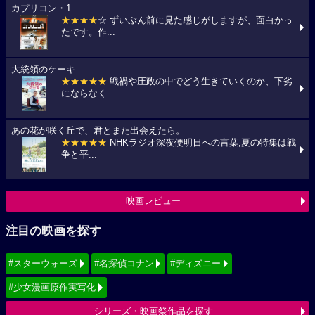
カプリコン・1
★★★★
☆ ずいぶん前に見た感じがしますが、面白かっ
たです。作...
大統領のケーキ
★★★★★
戦禍や圧政の中でどう生きていくのか、下劣
にならなく...
あの花が咲く丘で、君とまた出会えたら。
★★★★★
NHKラジオ深夜便明日への言葉,夏の特集は戦
争と平...
映画レビュー
注目の映画を探す
#スターウォーズ
#名探偵コナン
#ディズニー
#少女漫画原作実写化
シリーズ・映画祭作品を探す