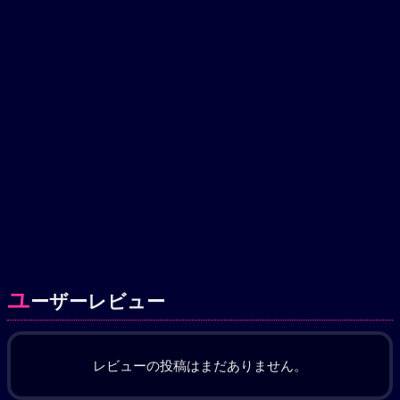
ユ
ーザーレビュー
レビューの投稿はまだありません。