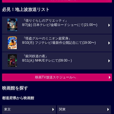
必見！地上波放送リスト
『借りぐらしのアリエッティ』
8/7(金) 日本テレビ/金曜ロードショーにて(21:00〜)
『怪盗グルーのミニオン超変身』
8/10(月) フジテレビ/最新作公開記念にて(19:00〜)
『銀河鉄道の夜』
8/11(火) NHK/Eテレにて(09:00～)
映画TV放送スケジュールへ
映画館を探す
都道府県から映画館
東京
関東