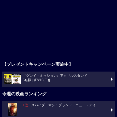
【プレゼントキャンペーン実施中】
『グレイ・ミッション』アクリルスタンド
5名様 [〆8/16(日)]
今週の映画ランキング
1位
スパイダーマン：ブランド・ニュー・デイ