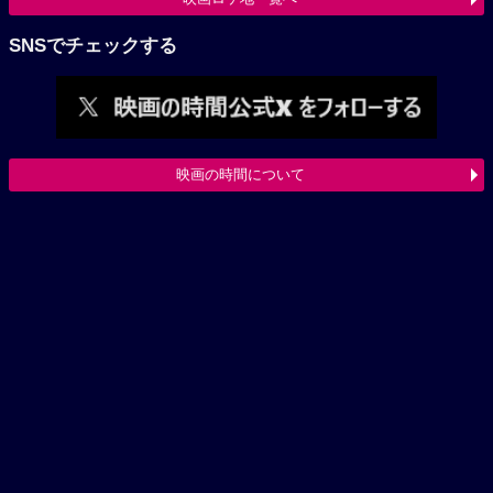
SNSでチェックする
映画の時間について