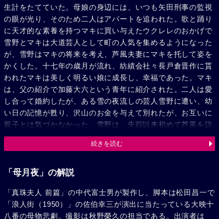
生計をたてていた。母娘の身辺には、いつも矢田刑事の監視
の眼が光り、そのため二人はアパートを追われた。歌と踊り
に天才的な素養を持つマキに買い与えたウクレレのおかげで
雪野とマキは大道芸人として町の人気を集めるようになった
が、雪野はマキの将来を考え、芦風夫妻にマキを托して姿を
かくした。十七年の歳月が流れ、紡績会社々長戸倉晋作に貰
われたマキは美しく明るい娘に成長し、幸福であった。マキ
は、父の紹介で加藤大六という青年に紹介された。二人は愛
し合って婚約したが、ある雪の夜流しの芸人雪野に遭い、幼
い日の記憶が甦り、沢山のお金を与えて別れたが、お互いに
親子とは気づかなかった。雪野は、失踪以来初めて芦風を訪
れ、マキの安否を尋ねた。年老いた芦風は喜んで彼女を迎
続きを読む
え、自分の代稽古としてマキに引き合わせた。マキは結婚式
当日、雪野と親友四人の琴の演奏に迎えられて式場に行きた
いと申し出た。だが、かつての刑事で今は戸倉家の執事の矢
「母月夜」の解説
田は、雪野が死刑囚の妻であることを暴露して、彼女の演奏
「真珠夫人 前篇」の中代富士男が製作し、脚本は松田昌一で
に反対した。しかし、マキはすでに、雪野が母であることを
「浪人街（1950）」の佐伯幸三が演出に当たっている大映十
知っていた。清らかな花嫁衣裳のマキは雪野と親子の対面を
八番の母物悲劇。撮影は秋野榮久の担当である。出演者は
し、母の弾く琴に送られて戸倉家を去って行った。