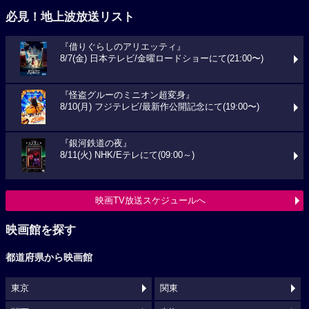
必見！地上波放送リスト
『借りぐらしのアリエッティ』
8/7(金) 日本テレビ/金曜ロードショーにて(21:00〜)
『怪盗グルーのミニオン超変身』
8/10(月) フジテレビ/最新作公開記念にて(19:00〜)
『銀河鉄道の夜』
8/11(火) NHK/Eテレにて(09:00～)
映画TV放送スケジュールへ
映画館を探す
都道府県から映画館
東京
関東