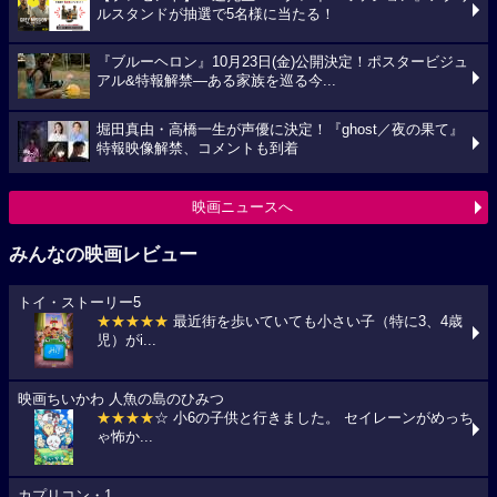
ルスタンドが抽選で5名様に当たる！
『ブルーヘロン』10月23日(金)公開決定！ポスタービジュ
アル&特報解禁―ある家族を巡る今...
堀田真由・高橋一生が声優に決定！『ghost／夜の果て』
特報映像解禁、コメントも到着
映画ニュースへ
みんなの映画レビュー
トイ・ストーリー5
★★★★★
最近街を歩いていても小さい子（特に3、4歳
児）がi...
映画ちいかわ 人魚の島のひみつ
★★★★
☆ 小6の子供と行きました。 セイレーンがめっち
ゃ怖か...
カプリコン・1