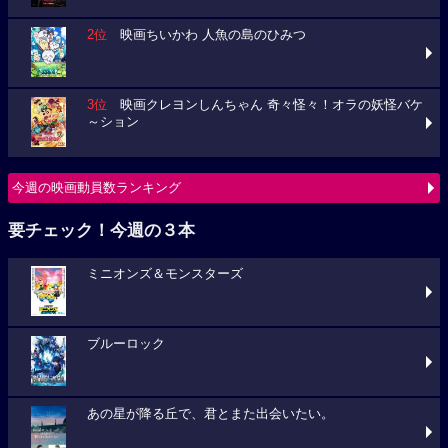
2位
映画ちいかわ 人魚の島のひみつ
3位
映画クレヨンしんちゃん 奇々怪々！オラの妖怪バケ
～ション
今週の映画動員数ランキング
要チェック！今週の３本
ミニオンズ＆モンスターズ
ブルーロック
あの星が降る丘で、君とまた出会いたい。