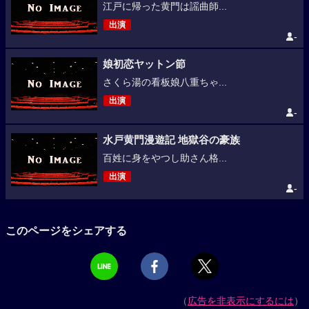
江戸に帰った黄門は謡曲師...
出演
-
娘初恋ヤットン節
さくら湯の看板娘八重ちゃ...
出演
-
水戸黄門漫遊記 地獄谷の豪族
百姓に身をやつし助さん格...
出演
-
このページをシェアする
（
広告を非表示にするには
）