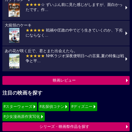
★★★★
☆ ずいぶん前に見た感じがしますが、面白かっ
たです。作...
大統領のケーキ
★★★★★
戦禍や圧政の中でどう生きていくのか、下劣
にならなく...
あの花が咲く丘で、君とまた出会えたら。
★★★★★
NHKラジオ深夜便明日への言葉,夏の特集は戦
争と平...
映画レビュー
注目の映画を探す
#スターウォーズ
#名探偵コナン
#ディズニー
#少女漫画原作実写化
シリーズ・映画祭作品を探す